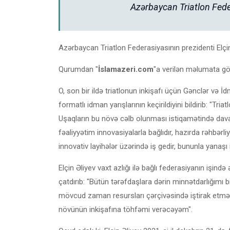
Azərbaycan Triatlon Feder
Azərbaycan Triatlon Federasiyasının prezidenti Elçin 
Qurumdan "
İslamazeri.com
"a verilən məlumata gör
O, son bir ildə triatlonun inkişafı üçün Gənclər və İd
formatlı idman yarışlarının keçirildiyini bildirib: "Tria
Uşaqların bu növə cəlb olunması istiqamətində davam
fəaliyyətim innovasiyalarla bağlıdır, hazırda rəhbərl
innovativ layihələr üzərində iş gedir, bununla yanaşı i
Elçin Əliyev vaxt azlığı ilə bağlı federasiyanın işin
çatdırıb: "Bütün tərəfdaşlara dərin minnətdarlığımı b
mövcud zaman resursları çərçivəsində iştirak etm
növünün inkişafına töhfəmi verəcəyəm".