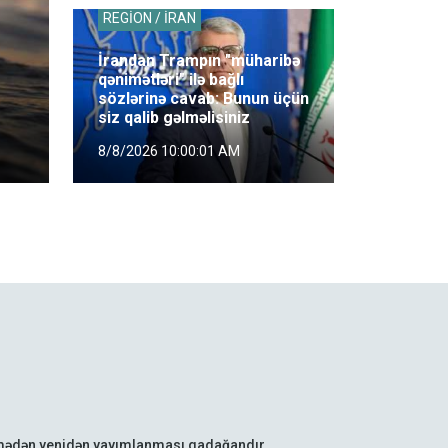
REGİON / İRAN
İrandan Trampın "müharibə
qənimətləri" ilə bağlı
sözlərinə cavab: Bunun üçün
siz qalib gəlməlisiniz
8/8/2026 10:00:01 AM
lmədən yenidən yayımlanması qadağandır.