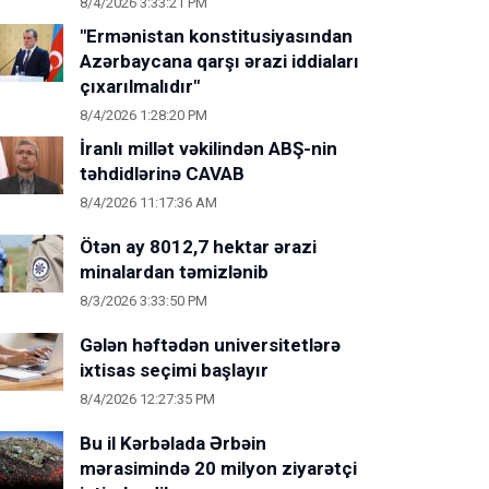
8/4/2026 3:33:21 PM
"Ermənistan konstitusiyasından
Azərbaycana qarşı ərazi iddiaları
çıxarılmalıdır"
8/4/2026 1:28:20 PM
İranlı millət vəkilindən ABŞ-nin
təhdidlərinə CAVAB
8/4/2026 11:17:36 AM
Ötən ay 8012,7 hektar ərazi
minalardan təmizlənib
8/3/2026 3:33:50 PM
Gələn həftədən universitetlərə
ixtisas seçimi başlayır
8/4/2026 12:27:35 PM
Bu il Kərbəlada Ərbəin
mərasimində 20 milyon ziyarətçi