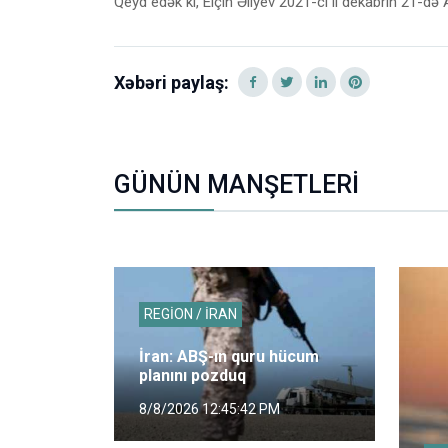
Qeyd edək ki, Elçin Əliyev 2021-ci il dekabrın 21-də
Xəbəri paylaş:
GÜNÜN MANŞETLERİ
REGİON / İRAN
İran: ABŞ-ın quru hücum
planını pozduq
8/8/2026 12:45:42 PM