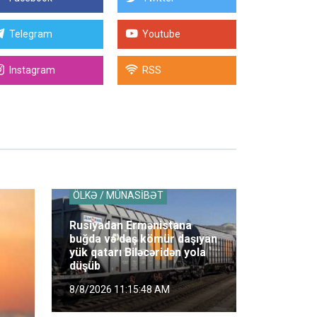
Telegram
Youtube
Instagram
RSS
ÖLKƏ / MÜNASİBƏT
Rusiyadan Ermənistana
buğda və daş kömür daşıyan
yük qatarı Biləcəridən yola
düşüb
8/8/2026 11:15:48 AM