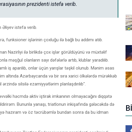
asiyasının prezidenti istefa verib.
Əliyev istefa verib.
ə, funksioner işlərinin çoxluğu ilə bağlı bu addımı atıb.
man Nazirliyi ilə birlikdə çox işlər görüldüyünü və müxtəlif
tlonla məşğul olanların sayı dəfələrlə artıb, klublar yaradılıb.
lı iş aparılıb, onlar üçün yarışlar təşkil olunub. Mənim əsas
iyim altında Azərbaycanda və bir sıra xarici ölkələrdə mürəkkəb
l ərzində silsilə ezamiyyətlərim planlaşdırılıb".
də əvvəlki həcmdə aktiv iştirak imkanının olmayacağını diqqətə
ildirirəm. Bununla yanaşı, triatlonun inkişafında gələcəkdə də
B
əyə hazıram və öz təcrübəmlə bundan sonra da bu idman