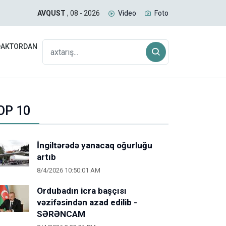
uğda və daş kömür daşıyan yük qatarı Biləcəridən yola
İran
AVQUST
, 08 - 2026
Video
Foto
gəlm
DAKTORDAN
OP 10
İngiltərədə yanacaq oğurluğu
artıb
8/4/2026 10:50:01 AM
Ordubadın icra başçısı
vəzifəsindən azad edilib -
SƏRƏNCAM