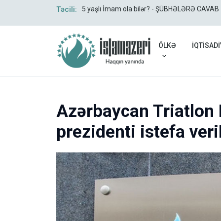
Təcili:
5 yaşlı İmam ola bilər? - ŞÜBHƏLƏRƏ CAVAB
ÖLKƏ
İQTİSADİ
Azərbaycan Triatlon 
prezidenti istefa veri