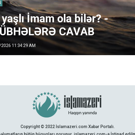
N
 yaşlı İmam ola bilər? -
ÜBHƏLƏRƏ CAVAB
/2026 11:34:29 AM
Copyright © 2022 İslamazeri.com Xəbər Portalı.
əlumatların bütün hüquqları qorunur. islamazeri.com-a İstinad edi