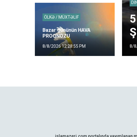
Dİ
5
ÖLKƏ / MÜXTƏLİF
Ş
Bazar gününün HAVA
PROQNOZU
8/8
8/8/2026 12:28:55 PM
islamazeri.com portalında yayımlanan m