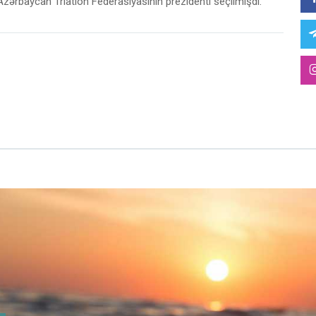
 Azərbaycan Triatlon Federasiyasının prezidenti seçilmişdi.