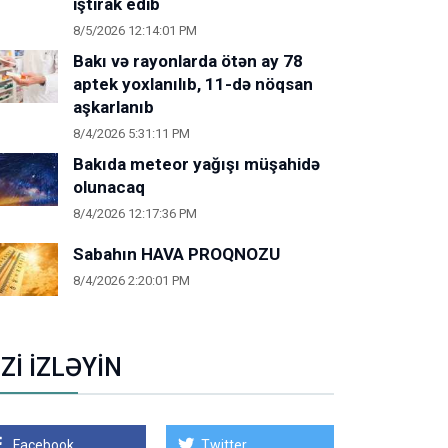
iştirak edib
8/5/2026 12:14:01 PM
Bakı və rayonlarda ötən ay 78
aptek yoxlanılıb, 11-də nöqsan
aşkarlanıb
8/4/2026 5:31:11 PM
Bakıda meteor yağışı müşahidə
olunacaq
8/4/2026 12:17:36 PM
Sabahın HAVA PROQNOZU
8/4/2026 2:20:01 PM
İZİ İZLƏYİN
Facebook
Twitter