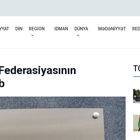
Rusiyadan Ermənistana b
düşüb
YYAT
DİN
REGİON
İDMAN
DÜNYA
MƏDƏNİYYƏT
RE
Federasiyasının
T
b