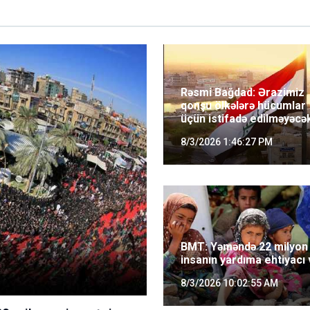
Rəsmi Bağdad: Ərazimiz
qonşu ölkələrə hücumlar
üçün istifadə edilməyəcə
8/3/2026 1:46:27 PM
BMT: Yəməndə 22 milyon
insanın yardıma ehtiyacı 
8/3/2026 10:02:55 AM