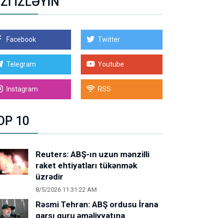
İZİ İZLƏYİN
Facebook
Twitter
Telegram
Youtube
Instagram
RSS
OP 10
Reuters: ABŞ-ın uzun mənzilli
raket ehtiyatları tükənmək
üzrədir
8/5/2026 11:31:22 AM
Rəsmi Tehran: ABŞ ordusu İrana
qarşı quru əməliyyatına