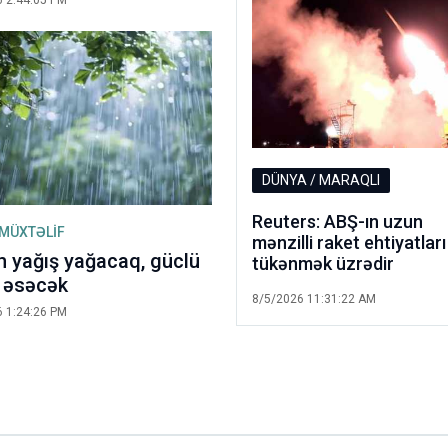
 2:44:05 PM
DÜNYA / MARAQLI
Reuters: ABŞ-ın uzun
 MÜXTƏLİF
mənzilli raket ehtiyatları
 yağış yağacaq, güclü
tükənmək üzrədir
 əsəcək
8/5/2026 11:31:22 AM
 1:24:26 PM