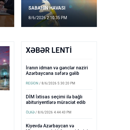
SABAHIN HAVASI
8/6/2026 2:10:35 PM
XƏBƏR LENTİ
İranın idman və gənclər naziri
Azərbaycana səfərə gəlib
REGİON
/ 8/6/2026 5:30:20 PM
DİM İxtisas seçimi ilə bağlı
abituriyentlərə müraciət edib
TƏLİF
ÖLKƏ
/ 8/6/2026 4:44:43 PM
AHIN HAVASI
Kiyevdə Azərbaycan və