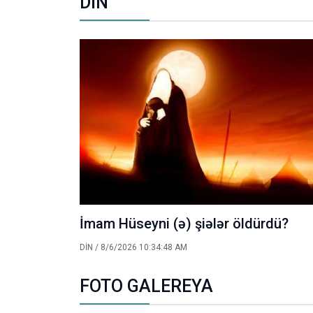
DİN
İmam Hüseyni (ə) şiələr öldürdü?
DİN
/ 8/6/2026 10:34:48 AM
FOTO GALEREYA