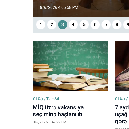
8/6/2026 2:15:36 PM
1
2
3
4
5
6
7
8
ÖLKƏ / TƏHSİL
ÖLKƏ /
MİQ üzrə vakansiya
7 ayd
seçiminə başlanılıb
uşağ
görə 
8/5/2026 3:47:22 PM