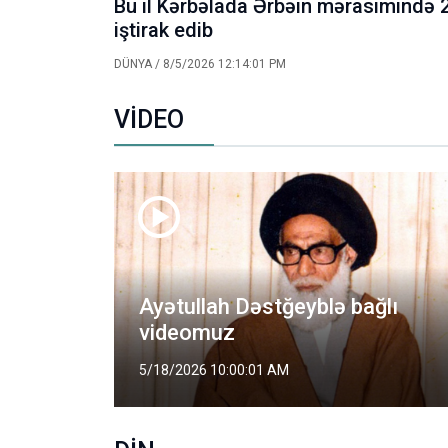
Bu il Kərbəlada Ərbəin mərasimində 2
iştirak edib
DÜNYA
/ 8/5/2026 12:14:01 PM
VİDEO
ğlı
Şəhid Mütəhərri kimdir?
5/2/2026 2:00:01 PM