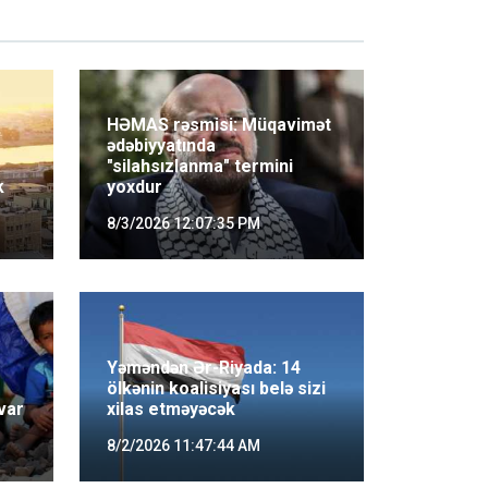
HƏMAS rəsmisi: Müqavimət
ədəbiyyatında
"silahsızlanma" termini
k
yoxdur
8/3/2026 12:07:35 PM
Yəməndən Ər-Riyada: 14
ölkənin koalisiyası belə sizi
var
xilas etməyəcək
8/2/2026 11:47:44 AM