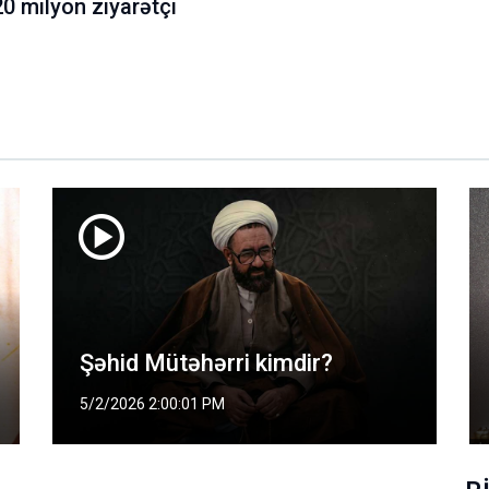
0 milyon ziyarətçi
İmam Rza (ə) haqqında
4/29/2026 11:10:01 AM