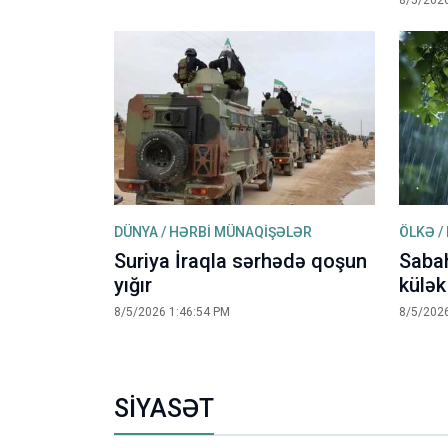
8/5/2026
DÜNYA / HƏRBİ MÜNAQİŞƏLƏR
ÖLKƏ /
Suriya İraqla sərhədə qoşun
Sabah
yığır
külək
8/5/2026 1:46:54 PM
8/5/2026
SİYASƏT