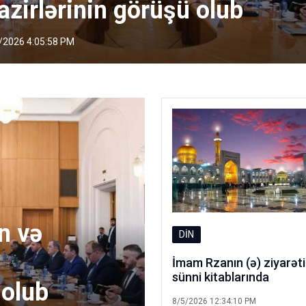
azirlərinin görüşü olub
/2026 4:05:58 PM
Ermənistana buğda
DİN
 qatarı Biləcəridən
ÖLKƏ / MÜX
İmam Rzanın (ə) ziyarəti
sünni kitablarında
SAB
8/5/2026 12:34:10 PM