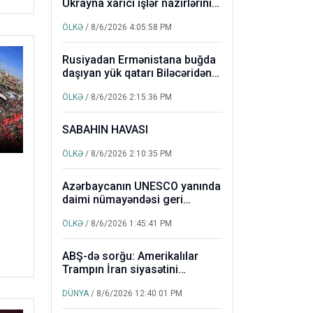
Ukrayna xarici işlər nazirlərinin
görüşü olub
10:35 PM
ÖLKƏ
/ 8/6/2026 4:05:58 PM
Rusiyadan Ermənistana buğda
daşıyan yük qatarı Biləcəridən
yola düşüb
ÖLKƏ
/ 8/6/2026 2:15:36 PM
SABAHIN HAVASI
ÖLKƏ
/ 8/6/2026 2:10:35 PM
Azərbaycanın UNESCO yanında
daimi nümayəndəsi geri
çağırılıb
ÖLKƏ
/ 8/6/2026 1:45:41 PM
ABŞ-də sorğu: Amerikalılar
Trampın İran siyasətini
uğursuz hesab edir
DÜNYA
/ 8/6/2026 12:40:01 PM