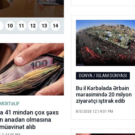
8/6/2026 2:
9
10
11
12
13
14
DÜNYA / İSLAM DÜNYASI
Bu il Kərbəlada Ərbəin
mərasimində 20 milyon
ziyarətçi iştirak edib
 MÜXTƏLİF
a 41 mindən çox şəxs
8/5/2026 12:14:01 PM
ın anadan olmasına
müavinət alıb