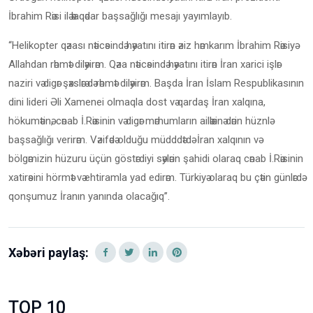
İbrahim Rәisi ilә әlaqәdar başsağlığı mesajı yayımlayıb.
‘‘Helikopter qәzası nәticәsindә hәyatını itirәn әziz hәmkarım İbrahim Rәisiyә
Allahdan rәhmәt dilәyirәm. Qәza nәticәsindә hәyatını itirәn İran xarici işlәr
naziri vә digәr şәxslәrә dә rәhmәt dilәyirәm. Başda İran İslam Respublikasının
dini lideri Әli Xamenei olmaqla dost vә qardaş İran xalqına,
hökumәtinә, cәnab İ.Rәisinin vә digәr mәrhumların ailәlәrinә dәrin hüznlә
başsağlığı verirәm. Vәzifәdә olduğu müdddәtdә İran xalqının vә
bölgәmizin hüzuru üçün göstәrdiyi sәylәrin şahidi olaraq cәnab İ.Rәisinin
xatirәsini hörmәt vә ehtiramla yad edirәm. Türkiyә olaraq bu çәtin günlәrdә
qonşumuz İranın yanında olacağıq’’.
Xəbəri paylaş:
TOP 10