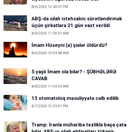
8/6/2026 12:40:01 PM
ABŞ-da silah istehsalını sürətləndirmək
üçün şirkətlərə 21 gün vaxt verildi
8/9/2026 11:00:01 AM
İmam Hüseyni (ə) şiələr öldürdü?
8/6/2026 10:34:48 AM
5 yaşlı İmam ola bilər? - ŞÜBHƏLƏRƏ
CAVAB
8/8/2026 11:34:29 AM
13 stomatoloq məsuliyyətə cəlb edilib
8/7/2026 12:39:01 PM
Tramp: İranla müharibə tezliklə başa çata
bilər, ABŞ-ın silah ehtiyatları tükənir