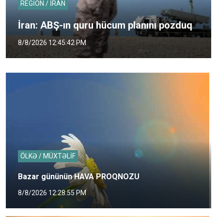
REGİON / İRAN
İran: ABŞ-ın quru hücum planını pozduq
8/8/2026 12:45:42 PM
ÖLKƏ / MÜXTƏLİF
Bazar gününün HAVA PROQNOZU
8/8/2026 12:28:55 PM