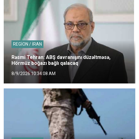
REGİON / İRAN
Rəsmi Tehran: ABŞ davranışını düzəltməsə,
Hörmüz boğazı bağlı qalacaq
8/9/2026 10:34:08 AM