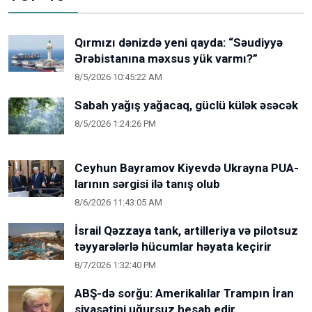
Qırmızı dənizdə yeni qayda: “Səudiyyə
Ərəbistanına məxsus yük varmı?”
8/5/2026 10:45:22 AM
Sabah yağış yağacaq, güclü külək əsəcək
8/5/2026 1:24:26 PM
Ceyhun Bayramov Kiyevdə Ukrayna PUA-
larının sərgisi ilə tanış olub
8/6/2026 11:43:05 AM
İsrail Qəzzaya tank, artilleriya və pilotsuz
təyyarələrlə hücumlar həyata keçirir
8/7/2026 1:32:40 PM
ABŞ-də sorğu: Amerikalılar Trampın İran
siyasətini uğursuz hesab edir