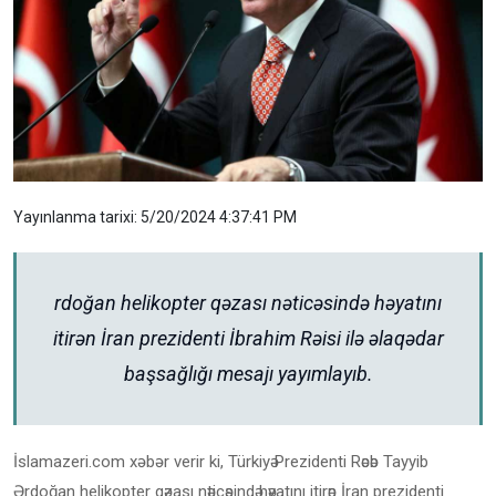
Yayınlanma tarixi: 5/20/2024 4:37:41 PM
Әrdoğan helikopter qәzası nәticәsindә hәyatını
itirәn İran prezidenti İbrahim Rәisi ilә әlaqәdar
başsağlığı mesajı yayımlayıb.
İslamazeri.com xəbər verir ki, Türkiyә Prezidenti Rәcәb Tayyib
Әrdoğan helikopter qәzası nәticәsindә hәyatını itirәn İran prezidenti