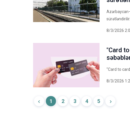
Azərbaycan–G
sürətləndirilir
8/3/2026 2:
"Card to
səbəblər
"Card to card
8/3/2026 1:
1
2
3
4
5