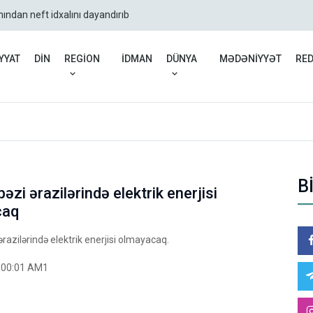
nından neft idxalını dayandırıb
UNICEF: Atəşkəsdən bəri
YYAT
DİN
REGİON
İDMAN
DÜNYA
MƏDƏNİYYƏT
RE
B
bəzi ərazilərində elektrik enerjisi
caq
ərazilərində elektrik enerjisi olmayacaq.
:00:01 AM1