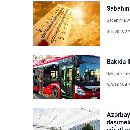
Sabahı
Sabahın HA
8/4/2026 2:
Bakıda i
Bakıda iki ma
8/3/2026 4:
Azərbay
daşımala
sürətlənd