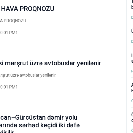
n HAVA PROQNOZU
VA PROQNOZU
20:01 PM1
ki marşrut üzrə avtobuslar yenilənir
rşrut üzrə avtobuslar yenilənir.
30:01 PM1
can–Gürcüstan dəmir yolu
rında sərhəd keçidi iki dəfə
irilir