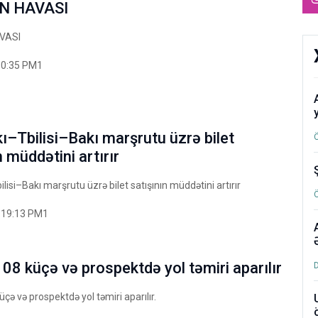
N HAVASI
VASI
10:35 PM1
–Tbilisi–Bakı marşrutu üzrə bilet
n müddətini artırır
isi–Bakı marşrutu üzrə bilet satışının müddətini artırır
:19:13 PM1
08 küçə və prospektdə yol təmiri aparılır
çə və prospektdə yol təmiri aparılır.