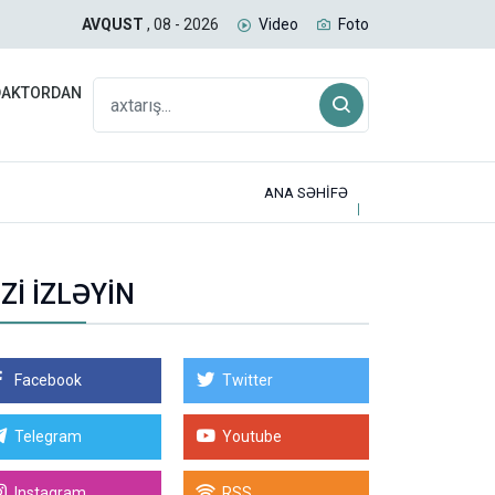
 Qəzzada 300 uşaq öldürülüb
İsra
AVQUST
, 08 - 2026
Video
Foto
DAKTORDAN
ANA SƏHİFƏ
İZİ İZLƏYİN
Facebook
Twitter
Telegram
Youtube
Instagram
RSS