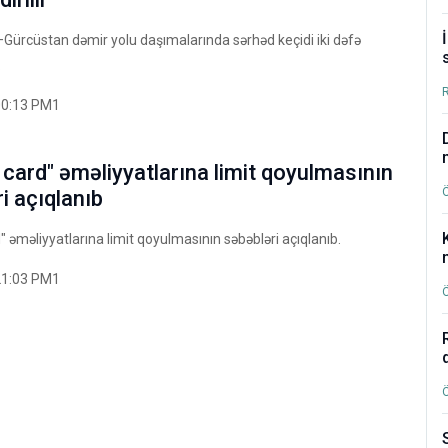
ürcüstan dəmir yolu daşımalarında sərhəd keçidi iki dəfə
.
00:13 PM1
 card" əməliyyatlarına limit qoyulmasının
i açıqlanıb
" əməliyyatlarına limit qoyulmasının səbəbləri açıqlanıb.
21:03 PM1