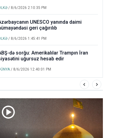
ÖLKƏ
/ 8/6/2026 2:10:35 PM
Azərbaycanın UNESCO yanında daimi
nümayəndəsi geri çağırılıb
ÖLKƏ
/ 8/6/2026 1:45:41 PM
ABŞ-də sorğu: Amerikalılar Trampın İran
siyasətini uğursuz hesab edir
DÜNYA
/ 8/6/2026 12:40:01 PM