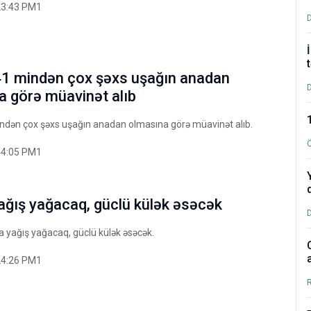
23:43 PM1
41 mindən çox şəxs uşağın anadan
a görə müavinət alıb
ndən çox şəxs uşağın anadan olmasına görə müavinət alıb.
44:05 PM1
ağış yağacaq, güclü külək əsəcək
 yağış yağacaq, güclü külək əsəcək.
24:26 PM1