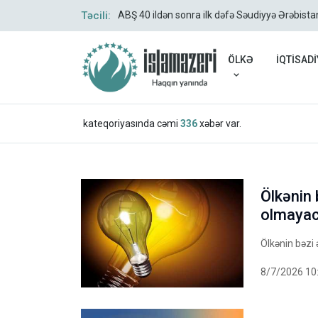
Təcili:
ABŞ 40 ildən sonra ilk dəfə Səudiyyə Ərəbista
ÖLKƏ
İQTİSADİ
kateqoriyasında cəmi
336
xəbər var.
Ölkənin 
olmaya
Ölkənin bəzi 
8/7/2026 10