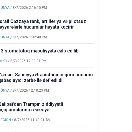
DÜNYA
/ 8/7/2026 2:16:15 PM
İsrail Qəzzaya tank, artilleriya və pilotsuz
təyyarələrlə hücumlar həyata keçirir
DÜNYA
/ 8/7/2026 1:32:40 PM
13 stomatoloq məsuliyyətə cəlb edilib
ÖLKƏ
/ 8/7/2026 12:39:01 PM
Yəmən: Səudiyyə Ərəbistanının quru hücumu
qabaqlayıcı zərbə ilə dəf edildi
DÜNYA
/ 8/7/2026 12:18:23 PM
Qalibafdan Trampın ziddiyyətli
açıqlamalarına reaksiya
REGİON
/ 8/7/2026 11:40:01 AM