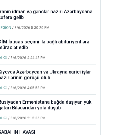
İranın idman və gənclər naziri Azərbaycana
səfərə gəlib
REGİON
/ 8/6/2026 5:30:20 PM
DİM İxtisas seçimi ilə bağlı abituriyentlərə
müraciət edib
ÖLKƏ
/ 8/6/2026 4:44:43 PM
Kiyevdə Azərbaycan və Ukrayna xarici işlər
nazirlərinin görüşü olub
ÖLKƏ
/ 8/6/2026 4:05:58 PM
Rusiyadan Ermənistana buğda daşıyan yük
qatarı Biləcəridən yola düşüb
ÖLKƏ
/ 8/6/2026 2:15:36 PM
SABAHIN HAVASI