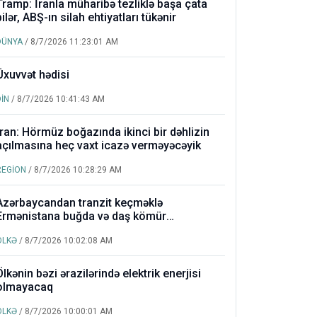
Tramp: İranla müharibə tezliklə başa çata
bilər, ABŞ-ın silah ehtiyatları tükənir
DÜNYA
/ 8/7/2026 11:23:01 AM
Üxuvvət hədisi
DİN
/ 8/7/2026 10:41:43 AM
İran: Hörmüz boğazında ikinci bir dəhlizin
açılmasına heç vaxt icazə verməyəcəyik
REGİON
/ 8/7/2026 10:28:29 AM
Azərbaycandan tranzit keçməklə
Ermənistana buğda və daş kömür
göndəriləcək
ÖLKƏ
/ 8/7/2026 10:02:08 AM
Ölkənin bəzi ərazilərində elektrik enerjisi
olmayacaq
ÖLKƏ
/ 8/7/2026 10:00:01 AM