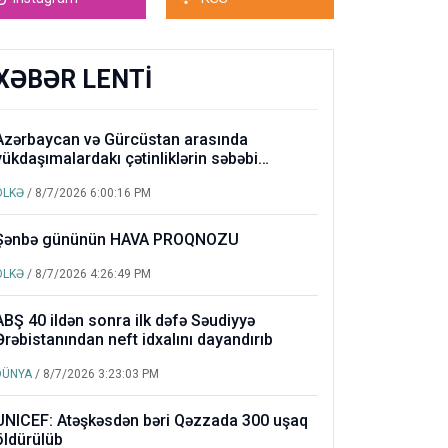
XƏBƏR LENTİ
Azərbaycan və Gürcüstan arasında
yükdaşımalardakı çətinliklərin səbəbi
açıqlanıb
ÖLKƏ
/ 8/7/2026 6:00:16 PM
Şənbə gününün HAVA PROQNOZU
ÖLKƏ
/ 8/7/2026 4:26:49 PM
ABŞ 40 ildən sonra ilk dəfə Səudiyyə
Ərəbistanından neft idxalını dayandırıb
DÜNYA
/ 8/7/2026 3:23:03 PM
UNICEF: Atəşkəsdən bəri Qəzzada 300 uşaq
öldürülüb