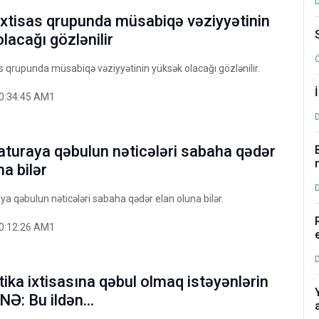
ixtisas qrupunda müsabiqə vəziyyətinin
lacağı gözlənilir
as qrupunda müsabiqə vəziyyətinin yüksək olacağı gözlənilir.
0:34:45 AM1
aturaya qəbulun nəticələri sabaha qədər
na bilər
a qəbulun nəticələri sabaha qədər elan oluna bilər.
0:12:26 AM1
tika ixtisasına qəbul olmaq istəyənlərin
Ə: Bu ildən...