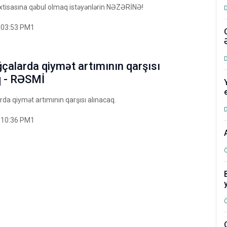
 ixtisasına qəbul olmaq istəyənlərin NƏZƏRİNƏ!
:03:53 PM1
çalarda qiymət artımının qarşısı
q - RƏSMİ
da qiymət artımının qarşısı alınacaq.
:10:36 PM1