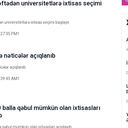
ftədən universitetlərə ixtisas seçimi
n universitetlərə ixtisas seçimi başlayır.
:27:35 PM1
 nəticələr açıqlanıb
cələr açıqlanıb.
:39:45 AM1
balla qəbul mümkün olan ixtisasları
b
 qəbul mümkün olan ixtisasları açıqlayıb.