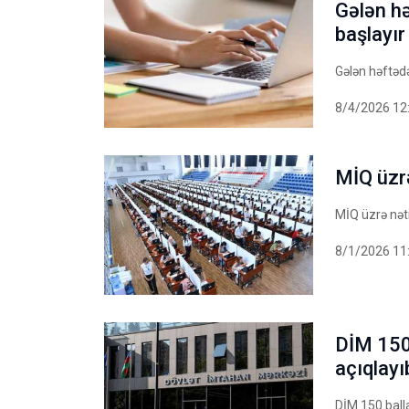
Gələn hə
başlayır
Gələn həftədə
8/4/2026 12
MİQ üzrə
MİQ üzrə nəti
8/1/2026 11
DİM 150 
açıqlayı
DİM 150 balla