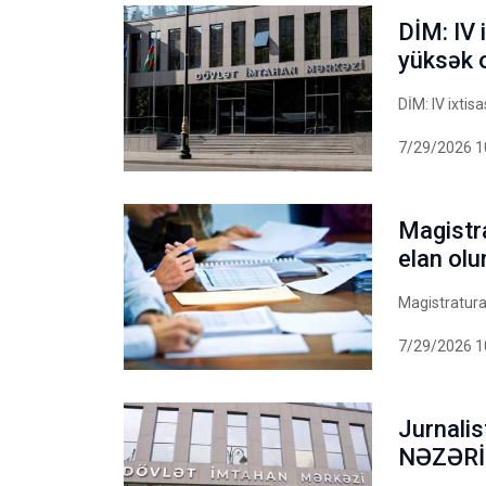
DİM: IV 
yüksək o
DİM: IV ixtis
7/29/2026 1
Magistr
elan olu
Magistraturay
7/29/2026 1
Jurnalis
NƏZƏRİN