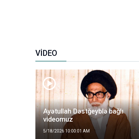
VİDEO
lduğu
Ayətullah Dəstğeyblə bağlı
videomuz
5/18/2026 10:00:01 AM