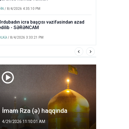
DİN
/ 8/4/2026 4:35:10 PM
Ordubadın icra başçısı vəzifəsindən azad
edilib - SƏRƏNCAM
ÖLKƏ
/ 8/4/2026 3:33:21 PM
Fitr 
İmam Rza (ə) haqqında
İnfoV
4/29/2026 11:10:01 AM
3/20/202