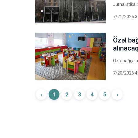
Jurnalistika
7/21/2026 3
Özəl bağ
alınaca
Özəl bağçalar
7/20/2026 4
1
2
3
4
5