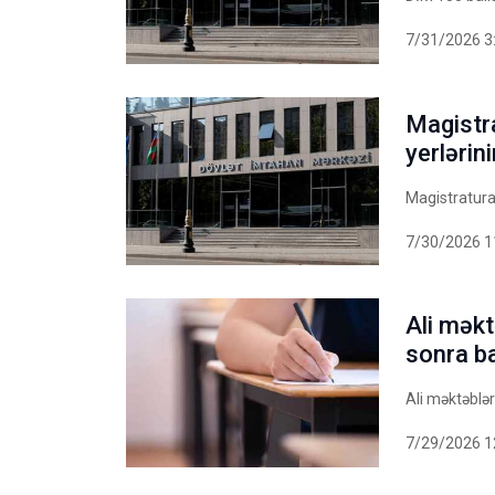
7/31/2026 3
Magistra
yerlərin
Magistraturay
7/30/2026 1
Ali mək
sonra b
Ali məktəblə
7/29/2026 1