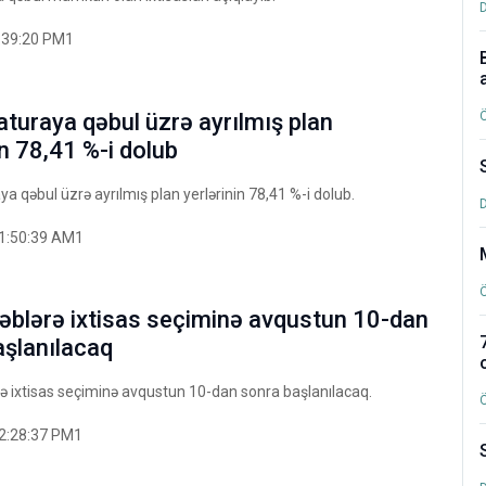
:39:20 PM1
turaya qəbul üzrə ayrılmış plan
in 78,41 %-i dolub
a qəbul üzrə ayrılmış plan yerlərinin 78,41 %-i dolub.
1:50:39 AM1
təblərə ixtisas seçiminə avqustun 10-dan
aşlanılacaq
rə ixtisas seçiminə avqustun 10-dan sonra başlanılacaq.
2:28:37 PM1