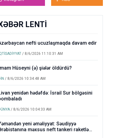
XƏBƏR LENTİ
Azərbaycan nefti ucuzlaşmaqda davam edir
İQTİSADİYYAT
/ 8/6/2026 11:10:31 AM
İmam Hüseyni (ə) şiələr öldürdü?
DİN
/ 8/6/2026 10:34:48 AM
Livan yenidən hədəfdə: İsrail Sur bölgəsini
bombaladı
DÜNYA
/ 8/6/2026 10:04:33 AM
Yəməndən yeni əməliyyat: Səudiyyə
Ərəbistanına məxsus neft tankeri raketlə
vuruldu