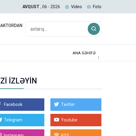
srail Sur bölgəsini bombaladı
Sala
AVQUST
, 06 - 2026
Video
Foto
DAKTORDAN
ANA SƏHİFƏ
İZİ İZLƏYİN
Facebook
Twitter
Telegram
Youtube
Instagram
RSS