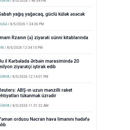
DÜNYA
/ 8/5/2026 1:46:54 PM
Sabah yağış yağacaq, güclü külək əsəcək
ÖLKƏ
/ 8/5/2026 1:24:26 PM
İmam Rzanın (ə) ziyarəti sünni kitablarında
DİN
/ 8/5/2026 12:34:10 PM
Bu il Kərbəlada Ərbəin mərasimində 20
milyon ziyarətçi iştirak edib
DÜNYA
/ 8/5/2026 12:14:01 PM
Reuters: ABŞ-ın uzun mənzilli raket
ehtiyatları tükənmək üzrədir
DÜNYA
/ 8/5/2026 11:31:22 AM
Yəmən ordusu Nəcran hava limanını hədəfə
alıb