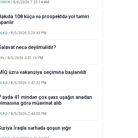
DÜNYA
/ 8/6/2026 7:25:14 AM
Bakıda 108 küçə və prospektdə yol təmiri
aparılır
ÖLKƏ
/ 8/5/2026 5:23:43 PM
Salavat necə deyilməlidir?
DİN
/ 8/5/2026 4:41:16 PM
MİQ üzrə vakansiya seçiminə başlanılıb
ÖLKƏ
/ 8/5/2026 3:47:22 PM
7 ayda 41 mindən çox şəxs uşağın anadan
olmasına görə müavinət alıb
ÖLKƏ
/ 8/5/2026 2:44:05 PM
Suriya İraqla sərhədə qoşun yığır