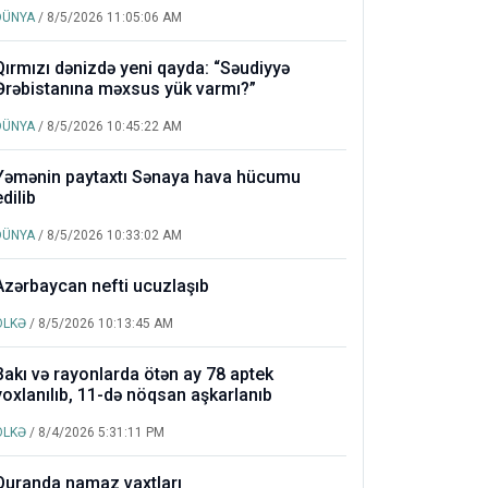
DÜNYA
/ 8/5/2026 11:05:06 AM
Qırmızı dənizdə yeni qayda: “Səudiyyə
Ərəbistanına məxsus yük varmı?”
DÜNYA
/ 8/5/2026 10:45:22 AM
Yəmənin paytaxtı Sənaya hava hücumu
edilib
DÜNYA
/ 8/5/2026 10:33:02 AM
Azərbaycan nefti ucuzlaşıb
ÖLKƏ
/ 8/5/2026 10:13:45 AM
Bakı və rayonlarda ötən ay 78 aptek
yoxlanılıb, 11-də nöqsan aşkarlanıb
ÖLKƏ
/ 8/4/2026 5:31:11 PM
Quranda namaz vaxtları