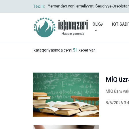
Təcili:
Yəməndən yeni əməliyyat: Səudiyyə Ərəbistan
ÖLKƏ
İQTİSADİ
kateqoriyasında cəmi
51
xəbər var.
MİQ üzr
MİQ üzrə vak
8/5/2026 3: