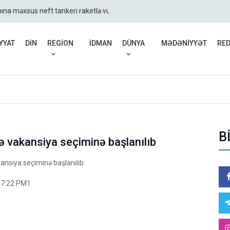
ına məxsus neft tankeri raketlə vuruldu
Livan yenidən hədəfdə: İ
YYAT
DİN
REGİON
İDMAN
DÜNYA
MƏDƏNİYYƏT
RE
B
ə vakansiya seçiminə başlanılıb
ansiya seçiminə başlanılıb.
47:22 PM1