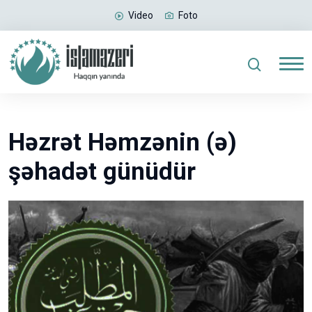
Video
Foto
Həzrət Həmzənin (ə)
şəhadət günüdür