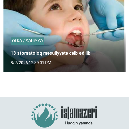
ÖLKƏ / SƏHİYYƏ
13 stomatoloq məsuliyyətə cəlb edilib
8/7/2026 12:39:01 PM