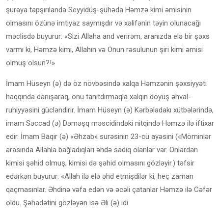
şuraya tapşırılanda Seyyidüş-şühəda Həmzə kimi əmisinin
olmasını özünə imtiyaz saymışdır və xəlifənin təyin olunacağı
məclisdə buyurur: «Sizi Allaha and verirəm, aranızda elə bir şəxs
varmı ki, Həmzə kimi, Allahın və Onun rəsulunun şiri kimi əmisi
olmuş olsun?!»
İmam Hüseyn (ə) də öz növbəsində xalqa Həmzənin şəxsiyyəti
haqqında danışaraq, onu tanıtdırmaqla xalqın döyüş əhval-
ruhiyyəsini gücləndirir. İmam Hüseyn (ə) Kərbəladakı xütbələrində,
imam Səccad (ə) Dəməşq məscidindəki nitqində Həmzə ilə iftixar
edir. İmam Baqir (ə) «Əhzab» surəsinin 23-cü ayəsini («Möminlər
arasında Allahla bağladıqları əhdə sadiq olanlar var. Onlardan
kimisi şəhid olmuş, kimisi də şəhid olmasını gözləyir.) təfsir
edərkən buyurur: «Allah ilə elə əhd etmişdilər ki, heç zaman
qaçmasınlar. Əhdinə vəfa edən və əcəli çatanlar Həmzə ilə Cəfər
oldu. Şəhadətini gözləyən isə Əli (ə) idi.