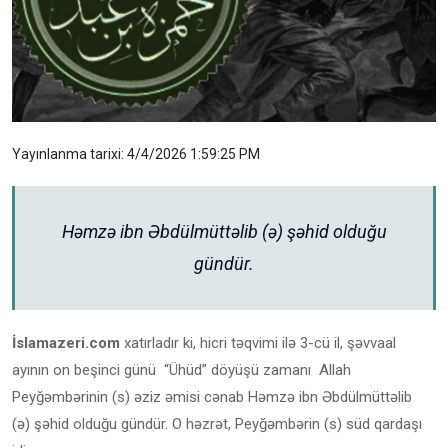
Yayınlanma tarixi: 4/4/2026 1:59:25 PM
Həmzə ibn Əbdülmüttəlib (ə) şəhid olduğu
gündür.
İslamazeri.com
xatırladır ki, hicri təqvimi ilə 3-cü il, şəvvaal
ayının on beşinci günü “Ühüd” döyüşü zamanı Allah
Peyğəmbərinin (s) əziz əmisi cənab Həmzə ibn Əbdülmüttəlib
(ə) şəhid olduğu gündür. O həzrət, Peyğəmbərin (s) süd qardaşı