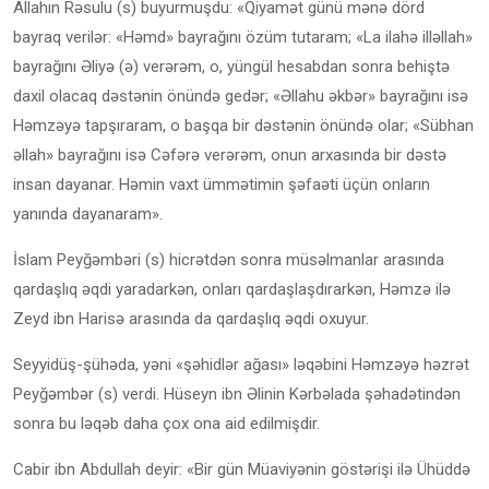
Allahın Rəsulu (s) buyurmuşdu: «Qiyamət günü mənə dörd
bayraq verilər: «Həmd» bayrağını özüm tutaram; «La ilahə illəllah»
bayrağını Əliyə (ə) verərəm, o, yüngül hesabdan sonra behiştə
daxil olacaq dəstənin önündə gedər; «Əllahu əkbər» bayrağını isə
Həmzəyə tapşıraram, o başqa bir dəstənin önündə olar; «Sübhan
əllah» bayrağını isə Cəfərə verərəm, onun arxasında bir dəstə
insan dayanar. Həmin vaxt ümmətimin şəfaəti üçün onların
yanında dayanaram».
İslam Peyğəmbəri (s) hicrətdən sonra müsəlmanlar arasında
qardaşlıq əqdi yaradarkən, onları qardaşlaşdırarkən, Həmzə ilə
Zeyd ibn Harisə arasında da qardaşlıq əqdi oxuyur.
Seyyidüş-şühəda, yəni «şəhidlər ağası» ləqəbini Həmzəyə həzrət
Peyğəmbər (s) verdi. Hüseyn ibn Əlinin Kərbəlada şəhadətindən
sonra bu ləqəb daha çox ona aid edilmişdir.
Cabir ibn Abdullah deyir: «Bir gün Müaviyənin göstərişi ilə Ühüddə