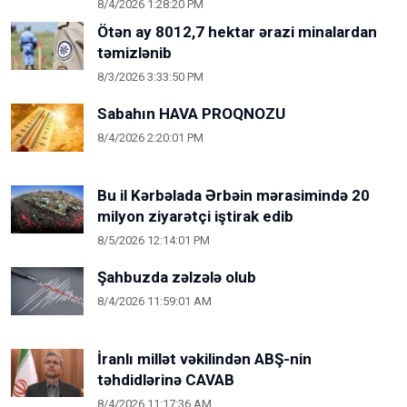
8/4/2026 1:28:20 PM
Ötən ay 8012,7 hektar ərazi minalardan
təmizlənib
8/3/2026 3:33:50 PM
Sabahın HAVA PROQNOZU
8/4/2026 2:20:01 PM
Bu il Kərbəlada Ərbəin mərasimində 20
milyon ziyarətçi iştirak edib
8/5/2026 12:14:01 PM
Şahbuzda zəlzələ olub
8/4/2026 11:59:01 AM
İranlı millət vəkilindən ABŞ-nin
təhdidlərinə CAVAB
8/4/2026 11:17:36 AM