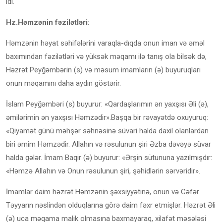
idi.
Hz.Həmzənin fəzilətləri:
Həmzənin həyat səhifələrini varaqla-dıqda onun iman və əməl
baxımından fəzilətləri və yüksək məqamı ilə tanış ola bilsək də,
Həzrət Peyğəmbərin (s) və məsum imamların (ə) buyuruqları
onun məqamını daha aydın göstərir.
İslam Peyğəmbəri (s) buyurur: «Qardaşlarımın ən yaxşısı Əli (ə),
əmilərimin ən yaxşısı Həmzədir».Başqa bir rəvayətdə oxuyuruq:
«Qiyamət günü məhşər səhnəsinə süvari halda daxil olanlardan
biri əmim Həmzədir. Allahın və rəsulunun şiri Əzba dəvəyə süvar
halda gələr. İmam Baqir (ə) buyurur: «Ərşin sütununa yazılmışdır:
«Həmzə Allahın və Onun rəsulunun şiri, şəhidlərin sərvəridir».
İmamlar daim həzrət Həmzənin şəxsiyyətinə, onun və Cəfər
Təyyarın nəslindən olduqlarına görə daim fəxr etmişlər. Həzrət Əli
(ə) uca məqama malik olmasına baxmayaraq, xilafət məsələsi