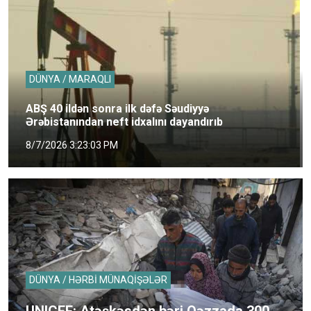
DÜNYA / MARAQLI
ABŞ 40 ildən sonra ilk dəfə Səudiyyə
Ərəbistanından neft idxalını dayandırıb
8/7/2026 3:23:03 PM
DÜNYA / HƏRBİ MÜNAQİŞƏLƏR
UNICEF: Atəşkəsdən bəri Qəzzada 300