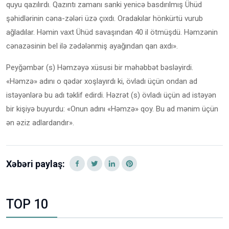
quyu qazılırdı. Qazıntı zamanı sanki yenicə basdırılmış Ühüd
şəhidlərinin cəna-zələri üzə çıxdı. Oradakılar hönkürtü vurub
ağladılar. Həmin vaxt Ühüd savaşından 40 il ötmüşdü. Həmzənin
cənazəsinin bel ilə zədələnmiş ayağından qan axdı».
Peyğəmbər (s) Həmzəyə xüsusi bir məhəbbət bəsləyirdi.
«Həmzə» adını o qədər xoşlayırdı ki, övladı üçün ondan ad
istəyənlərə bu adı təklif edirdi. Həzrət (s) övladı üçün ad istəyən
bir kişiyə buyurdu: «Onun adını «Həmzə» qoy. Bu ad mənim üçün
ən əziz adlardandır».
Xəbəri paylaş:
TOP 10