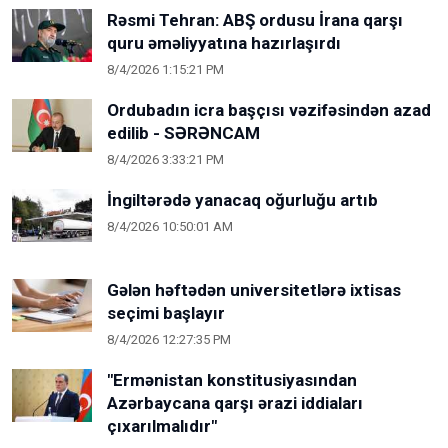
Rəsmi Tehran: ABŞ ordusu İrana qarşı
quru əməliyyatına hazırlaşırdı
8/4/2026 1:15:21 PM
Ordubadın icra başçısı vəzifəsindən azad
edilib - SƏRƏNCAM
8/4/2026 3:33:21 PM
İngiltərədə yanacaq oğurluğu artıb
8/4/2026 10:50:01 AM
Gələn həftədən universitetlərə ixtisas
seçimi başlayır
8/4/2026 12:27:35 PM
"Ermənistan konstitusiyasından
Azərbaycana qarşı ərazi iddiaları
çıxarılmalıdır"