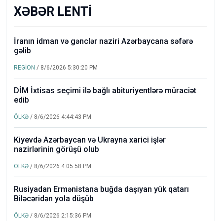
XƏBƏR LENTİ
İranın idman və gənclər naziri Azərbaycana səfərə
gəlib
REGİON
/ 8/6/2026 5:30:20 PM
DİM İxtisas seçimi ilə bağlı abituriyentlərə müraciət
edib
ÖLKƏ
/ 8/6/2026 4:44:43 PM
Kiyevdə Azərbaycan və Ukrayna xarici işlər
nazirlərinin görüşü olub
ÖLKƏ
/ 8/6/2026 4:05:58 PM
Rusiyadan Ermənistana buğda daşıyan yük qatarı
Biləcəridən yola düşüb
ÖLKƏ
/ 8/6/2026 2:15:36 PM