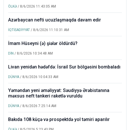
ÖLKƏ
/ 8/6/2026 11:43:05 AM
Azərbaycan nefti ucuzlaşmaqda davam edir
İQTİSADİYYAT
/ 8/6/2026 11:10:31 AM
İmam Hüseyni (ə) şiələr öldürdü?
DİN
/ 8/6/2026 10:34:48 AM
Livan yenidən hədəfdə: İsrail Sur bölgəsini bombaladı
DÜNYA
/ 8/6/2026 10:04:33 AM
Yəməndən yeni əməliyyat: Səudiyyə Ərəbistanına
məxsus neft tankeri raketlə vuruldu
DÜNYA
/ 8/6/2026 7:25:14 AM
Bakıda 108 küçə və prospektdə yol təmiri aparılır
ÖLKƏ
/ 8/5/2026 5:23:43 PM