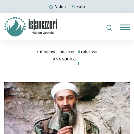
Video
Foto
kateqoriyasında cəmi
4
xəbər var.
ANA SƏHİFƏ