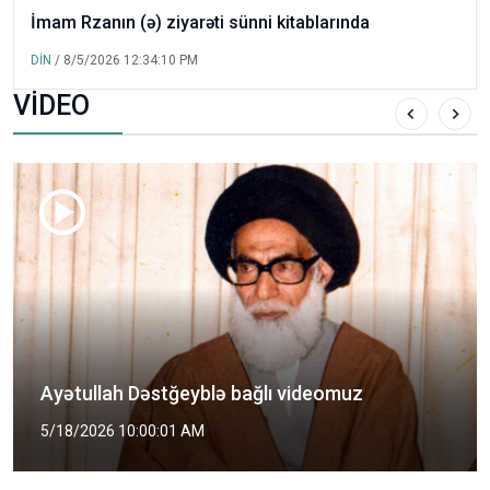
İmam Rzanın (ə) ziyarəti sünni kitablarında
DİN
/ 8/5/2026 12:34:10 PM
VİDEO
ə bağlı videomuz
Şəhid Mütəhərri kim
5/2/2026 2:00:01 PM