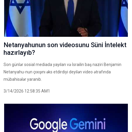
Netanyahunun son videosunu Süni İntelekt
hazırlayıb?
Son günlər sosial mediada yayılan və İsrailin baş naziri Benjamin
Netanyahu-nun çıxışını əks etdirdiyi deyilən video ətrafında
mübahisələr yaranıb.
3/14/2026 12:58:35 AM1