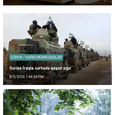
DÜNYA / HƏRBİ MÜNAQİŞƏLƏR
Suriya İraqla sərhədə qoşun yığır
8/5/2026 1:46:54 PM