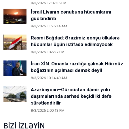
8/3/2026 12:07:35 PM
İsrail Livanın cənubuna hücumlarını
gücləndirib
8/3/2026 11:26:14 AM
Rəsmi Bağdad: Ərazimiz qonşu ölkələrə
hücumlar üçün istifadə edilməyəcək
8/3/2026 1:46:27 PM
İran XİN: Omanla razılığa gəlmək Hörmüz
boğazının açılması demək deyil
8/3/2026 10:14:49 AM
Azərbaycan–Gürcüstan dəmir yolu
daşımalarında sərhəd keçidi iki dəfə
sürətləndirilir
8/3/2026 2:00:13 PM
BİZİ İZLƏYİN