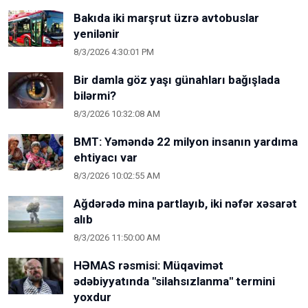
Bakıda iki marşrut üzrə avtobuslar
yenilənir
8/3/2026 4:30:01 PM
Bir damla göz yaşı günahları bağışlada
bilərmi?
8/3/2026 10:32:08 AM
BMT: Yəməndə 22 milyon insanın yardıma
ehtiyacı var
8/3/2026 10:02:55 AM
Ağdərədə mina partlayıb, iki nəfər xəsarət
alıb
8/3/2026 11:50:00 AM
HƏMAS rəsmisi: Müqavimət
ədəbiyyatında "silahsızlanma" termini
yoxdur