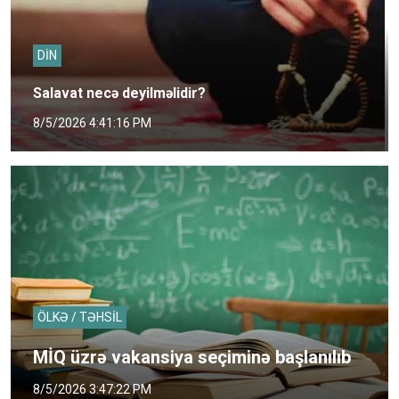
DİN
Salavat necə deyilməlidir?
8/5/2026 4:41:16 PM
ÖLKƏ / TƏHSİL
MİQ üzrə vakansiya seçiminə başlanılıb
8/5/2026 3:47:22 PM