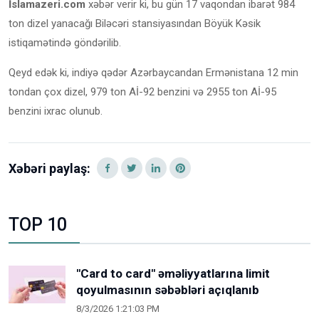
İslamazeri.com
xəbər verir ki, bu gün 17 vaqondan ibarət 984
ton dizel yanacağı Biləcəri stansiyasından Böyük Kəsik
istiqamətində göndərilib.
Qeyd edək ki, indiyə qədər Azərbaycandan Ermənistana 12 min
tondan çox dizel, 979 ton Aİ-92 benzini və 2955 ton Aİ-95
benzini ixrac olunub.
Xəbəri paylaş:
TOP 10
"Card to card" əməliyyatlarına limit
qoyulmasının səbəbləri açıqlanıb
8/3/2026 1:21:03 PM