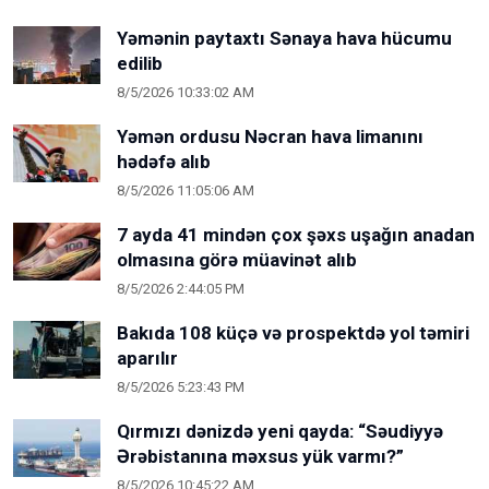
Yəmənin paytaxtı Sənaya hava hücumu
edilib
8/5/2026 10:33:02 AM
Yəmən ordusu Nəcran hava limanını
hədəfə alıb
8/5/2026 11:05:06 AM
7 ayda 41 mindən çox şəxs uşağın anadan
olmasına görə müavinət alıb
8/5/2026 2:44:05 PM
Bakıda 108 küçə və prospektdə yol təmiri
aparılır
8/5/2026 5:23:43 PM
Qırmızı dənizdə yeni qayda: “Səudiyyə
Ərəbistanına məxsus yük varmı?”
8/5/2026 10:45:22 AM