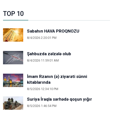
TOP 10
Sabahın HAVA PROQNOZU
8/4/2026 2:20:01 PM
Şahbuzda zəlzələ olub
8/4/2026 11:59:01 AM
İmam Rzanın (ə) ziyarəti sünni
kitablarında
8/5/2026 12:34:10 PM
Suriya İraqla sərhədə qoşun yığır
8/5/2026 1:46:54 PM