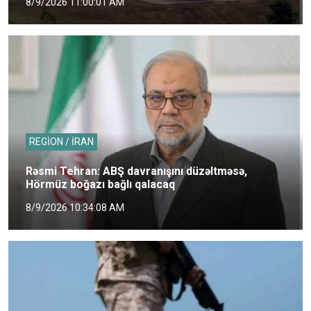
8/9/2026 11:00:01 AM
REGİON / İRAN
Rəsmi Tehran: ABŞ davranışını düzəltməsə,
Hörmüz boğazı bağlı qalacaq
8/9/2026 10:34:08 AM