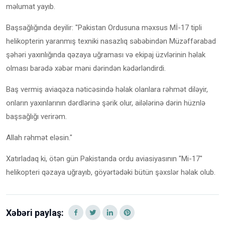
məlumat yayıb.
Başsağlığında deyilir: "Pakistan Ordusuna məxsus Mİ-17 tipli
helikopterin yaranmış texniki nasazlıq səbəbindən Müzəffərabad
şəhəri yaxınlığında qəzaya uğraması və ekipaj üzvlərinin həlak
olması barədə xəbər məni dərindən kədərləndirdi.
Baş vermiş aviaqəza nəticəsində həlak olanlara rəhmət diləyir,
onların yaxınlarının dərdlərinə şərik olur, ailələrinə dərin hüznlə
başsağlığı verirəm.
Allah rəhmət eləsin."
Xatırladaq ki, ötən gün Pakistanda ordu aviasiyasının "Mi-17"
helikopteri qəzaya uğrayıb, göyərtədəki bütün şəxslər həlak olub.
Xəbəri paylaş: