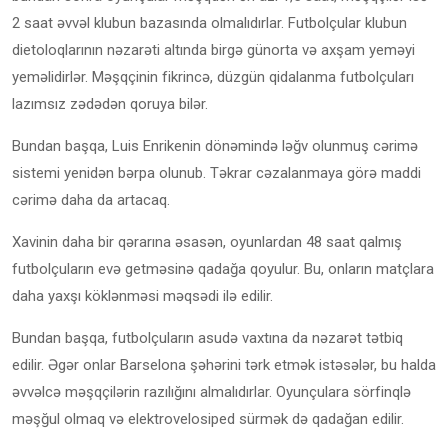
2 saat əvvəl klubun bazasında olmalıdırlar. Futbolçular klubun
dietoloqlarının nəzarəti altında birgə günorta və axşam yeməyi
yeməlidirlər. Məşqçinin fikrincə, düzgün qidalanma futbolçuları
lazımsız zədədən qoruya bilər.
Bundan başqa, Luis Enrikenin dönəmində ləğv olunmuş cərimə
sistemi yenidən bərpa olunub. Təkrar cəzalanmaya görə maddi
cərimə daha da artacaq.
Xavinin daha bir qərarına əsasən, oyunlardan 48 saat qalmış
futbolçuların evə getməsinə qadağa qoyulur. Bu, onların matçlara
daha yaxşı köklənməsi məqsədi ilə edilir.
Bundan başqa, futbolçuların asudə vaxtına da nəzarət tətbiq
edilir. Əgər onlar Barselona şəhərini tərk etmək istəsələr, bu halda
əvvəlcə məşqçilərin razılığını almalıdırlar. Oyunçulara sörfinqlə
məşğul olmaq və elektrovelosiped sürmək də qadağan edilir.