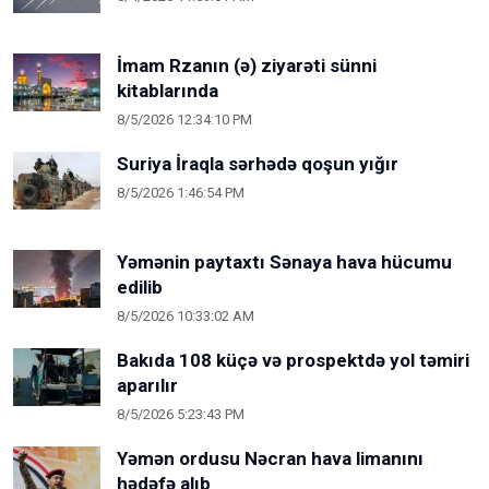
İmam Rzanın (ə) ziyarəti sünni
kitablarında
8/5/2026 12:34:10 PM
Suriya İraqla sərhədə qoşun yığır
8/5/2026 1:46:54 PM
Yəmənin paytaxtı Sənaya hava hücumu
edilib
8/5/2026 10:33:02 AM
Bakıda 108 küçə və prospektdə yol təmiri
aparılır
8/5/2026 5:23:43 PM
Yəmən ordusu Nəcran hava limanını
hədəfə alıb