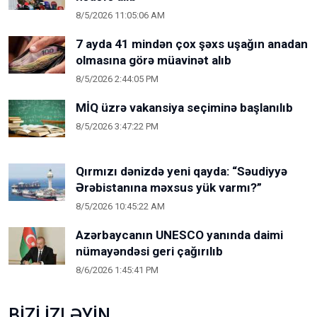
8/5/2026 11:05:06 AM
7 ayda 41 mindən çox şəxs uşağın anadan
olmasına görə müavinət alıb
8/5/2026 2:44:05 PM
MİQ üzrə vakansiya seçiminə başlanılıb
8/5/2026 3:47:22 PM
Qırmızı dənizdə yeni qayda: “Səudiyyə
Ərəbistanına məxsus yük varmı?”
8/5/2026 10:45:22 AM
Azərbaycanın UNESCO yanında daimi
nümayəndəsi geri çağırılıb
8/6/2026 1:45:41 PM
BİZİ İZLƏYİN