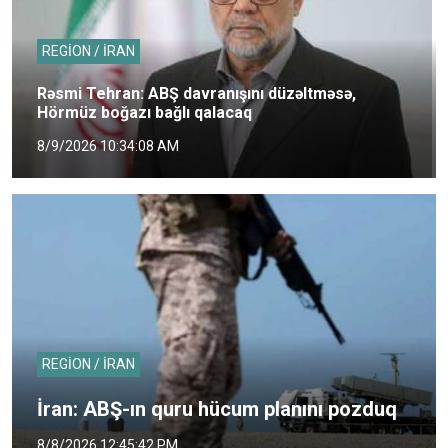
REGİON / İRAN
Rəsmi Tehran: ABŞ davranışını düzəltməsə,
Hörmüz boğazı bağlı qalacaq
8/9/2026 10:34:08 AM
REGİON / İRAN
İran: ABŞ-ın quru hücum planını pozduq
8/8/2026 12:45:42 PM