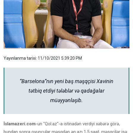
Yayınlanma tarixi: 11/10/2021 5:39:20 PM
“Barselona”nın yeni baş məşqçisi Xavinin
tətbiq etdiyi tələblər və qadağalar
müəyyənləşib.
İslamazeri.com
-un "Qol.az"-a istinadən verdiyi xəbərə görə,
bundan sonra oyunçular məşqdən ən azı 1,5 saat, məşqçilər isə