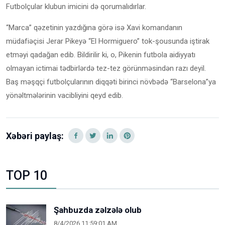
Futbolçular klubun imicini də qorumalıdırlar.
“Marca” qəzetinin yazdığına görə isə Xavi komandanın
müdafiəçisi Jerar Pikeyə “El Hormiguero” tok-şousunda iştirak
etməyi qadağan edib. Bildirilir ki, o, Pikenin futbola aidiyyatı
olmayan ictimai tədbirlərdə tez-tez görünməsindən razı deyil.
Baş məşqçi futbolçularının diqqəti birinci növbədə “Barselona”ya
yönəltmələrinin vacibliyini qeyd edib.
Xəbəri paylaş:
TOP 10
Şahbuzda zəlzələ olub
8/4/2026 11:59:01 AM