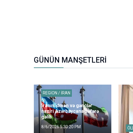
GÜNÜN MANŞETLERİ
REGİON / İRAN
İranın idman və gənclər
naziri Azərbaycana səfərə
gəlib
8/6/2026 5:30:20 PM
ÖL