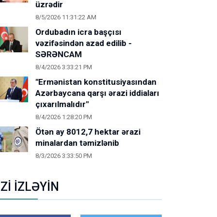
üzrədir
8/5/2026 11:31:22 AM
Ordubadın icra başçısı
vəzifəsindən azad edilib -
SƏRƏNCAM
8/4/2026 3:33:21 PM
"Ermənistan konstitusiyasından
Azərbaycana qarşı ərazi iddiaları
çıxarılmalıdır"
8/4/2026 1:28:20 PM
Ötən ay 8012,7 hektar ərazi
minalardan təmizlənib
8/3/2026 3:33:50 PM
İZİ İZLƏYİN