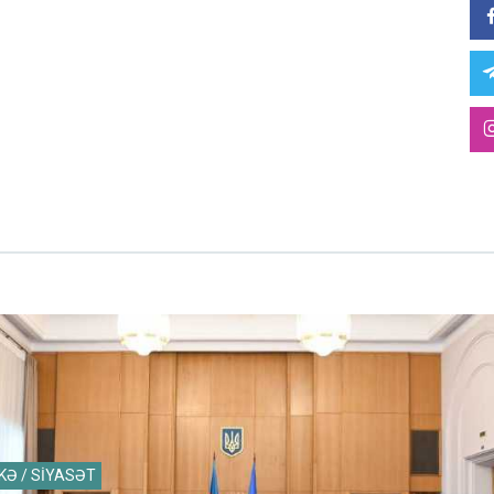
KƏ / SİYASƏT