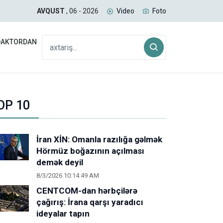
uğda daşıyan yük qatarı Biləcəridən yola düşüb
SAB
AVQUST
, 06 - 2026
Video
Foto
DAKTORDAN
OP 10
İran XİN: Omanla razılığa gəlmək
Hörmüz boğazının açılması
demək deyil
8/3/2026 10:14:49 AM
CENTCOM-dan hərbçilərə
çağırış: İrana qarşı yaradıcı
ideyalar tapın