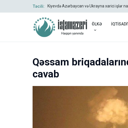
Təcili:
Kiyevdə Azərbaycan və Ukrayna xarici işlər na
ÖLKƏ
İQTİSADİ
Qəssam briqadalarınd
cavab