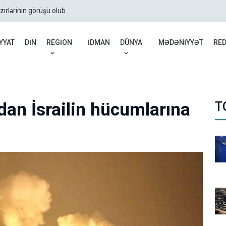
zirlərinin görüşü olub
Rusiyadan Ermənistana b
YYAT
DİN
REGİON
İDMAN
DÜNYA
MƏDƏNİYYƏT
RE
an İsrailin hücumlarına
T