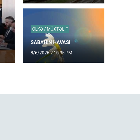
ÖLKƏ / MÜXTƏLİF
SABAHIN HAVASI
8/6/2026 2:10:35 PM