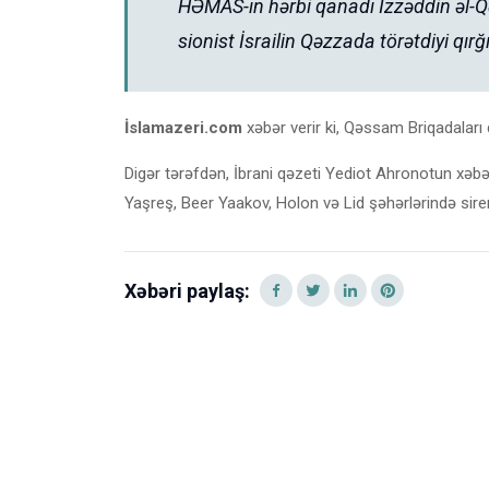
HƏMAS-ın hərbi qanadı İzzəddin əl-Q
sionist İsrailin Qəzzada törətdiyi qır
İslamazeri.com
xəbər verir ki, Qəssam Briqadaları d
Digər tərəfdən, İbrani qəzeti Yediot Ahronotun xəbə
Yaşreş, Beer Yaakov, Holon və Lid şəhərlərində siren
Xəbəri paylaş: