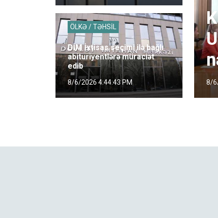
K
ÖLKƏ / TƏHSİL
U
DİM İxtisas seçimi ilə bağlı
n
abituriyentlərə müraciət
edib
8/6
8/6/2026 4:44:43 PM