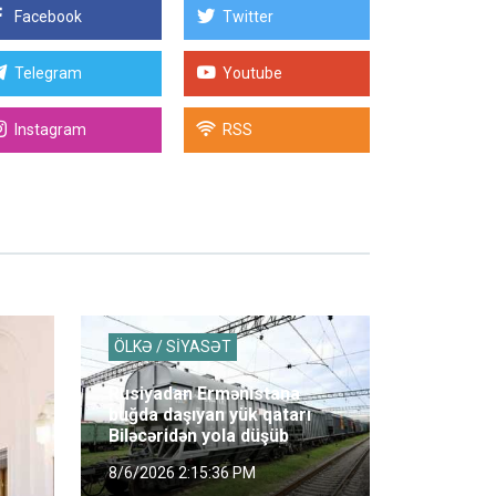
Facebook
Twitter
Telegram
Youtube
Instagram
RSS
ÖLKƏ / SİYASƏT
Rusiyadan Ermənistana
buğda daşıyan yük qatarı
Biləcəridən yola düşüb
8/6/2026 2:15:36 PM