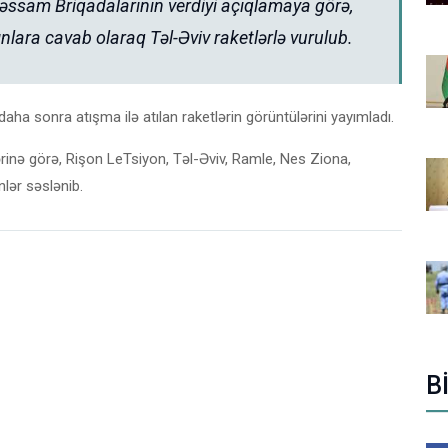
əssam Briqadalarının verdiyi açıqlamaya görə,
ğınlara cavab olaraq Təl-Əviv raketlərlə vurulub.
aha sonra atışma ilə atılan raketlərin görüntülərini yayımladı.
rinə görə, Rişon LeTsiyon, Təl-Əviv, Ramle, Nes Ziona,
lər səslənib.
B