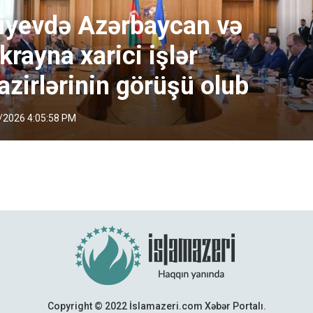
iyevdə Azərbaycan və
krayna xarici işlər
azirlərinin görüşü olub
/2026 4:05:58 PM
Copyright © 2022 İslamazeri.com Xəbər Portalı.