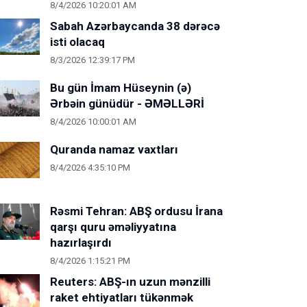
8/4/2026 10:20:01 AM
Sabah Azərbaycanda 38 dərəcə
isti olacaq
8/3/2026 12:39:17 PM
Bu gün İmam Hüseynin (ə)
Ərbəin günüdür - ƏMƏLLƏRİ
8/4/2026 10:00:01 AM
Quranda namaz vaxtları
8/4/2026 4:35:10 PM
Rəsmi Tehran: ABŞ ordusu İrana
qarşı quru əməliyyatına
hazırlaşırdı
8/4/2026 1:15:21 PM
Reuters: ABŞ-ın uzun mənzilli
raket ehtiyatları tükənmək