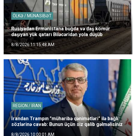
ÖLKƏ / MÜNASİBƏT
Rusiyadan Ermənistana buğda və daş kömür
daşıyan yük qatarı Biləcəridən yola düşüb
8/8/2026 11:15:48 AM
REGİON / İRAN
İrandan Trampın "müharibə qənimətləri" ilə bağlı
sözlərinə cavab: Bunun üçün siz qalib gəlməlisiniz
8/8/2026 10:00:01 AM