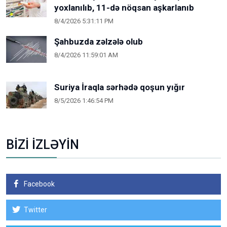
yoxlanılıb, 11-də nöqsan aşkarlanıb
8/4/2026 5:31:11 PM
Şahbuzda zəlzələ olub
8/4/2026 11:59:01 AM
Suriya İraqla sərhədə qoşun yığır
8/5/2026 1:46:54 PM
BİZİ İZLƏYİN
Facebook
Twitter