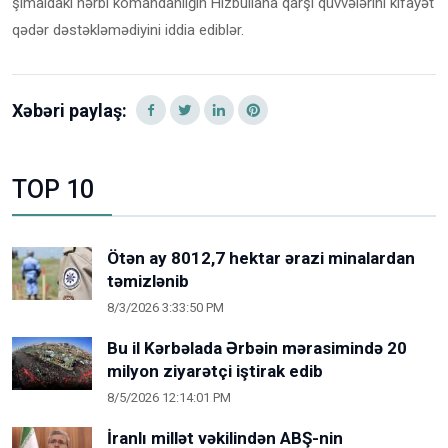
şimaldakı hərbi komandanlığın Hizbullaha qarşı qüvvələrini kifayət
qədər dəstəkləmədiyini iddia ediblər.
Xəbəri paylaş:
TOP 10
Ötən ay 8012,7 hektar ərazi minalardan
təmizlənib
8/3/2026 3:33:50 PM
Bu il Kərbəlada Ərbəin mərasimində 20
milyon ziyarətçi iştirak edib
8/5/2026 12:14:01 PM
İranlı millət vəkilindən ABŞ-nin