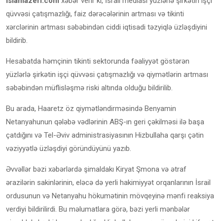
İslamazeri.com
xəbər verir ki, İsrail mediası yüzlərlə şirkətin işçi
qüvvəsi çatışmazlığı, faiz dərəcələrinin artması və tikinti
xərclərinin artması səbəbindən ciddi iqtisadi təzyiqlə üzləşdiyini
bildirib.
Hesabatda həmçinin tikinti sektorunda fəaliyyət göstərən
yüzlərlə şirkətin işçi qüvvəsi çatışmazlığı və qiymətlərin artması
səbəbindən müflisləşmə riski altında olduğu bildirilib.
Bu arada, Haaretz öz qiymətləndirməsində Benyamin
Netanyahunun qələbə vədlərinin ABŞ-ın geri çəkilməsi ilə başa
çatdığını və Tel-Əviv administrasiyasının Hizbullaha qarşı çətin
vəziyyətlə üzləşdiyi göründüyünü yazıb.
Əvvəllər bəzi xəbərlərdə şimaldakı Kiryat Şmona və ətraf
ərazilərin sakinlərinin, eləcə də yerli hakimiyyət orqanlarının İsrail
ordusunun və Netanyahu hökumətinin mövqeyinə mənfi reaksiya
verdiyi bildirilirdi. Bu məlumatlara görə, bəzi yerli mənbələr