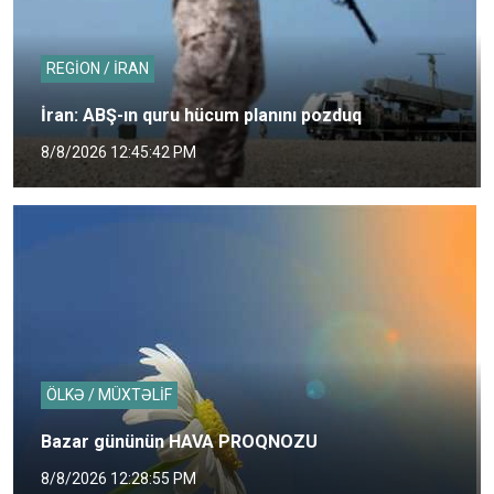
REGİON / İRAN
İran: ABŞ-ın quru hücum planını pozduq
8/8/2026 12:45:42 PM
ÖLKƏ / MÜXTƏLİF
Bazar gününün HAVA PROQNOZU
8/8/2026 12:28:55 PM