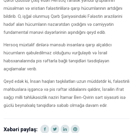
Qərbi Qüdsdə çıxış edən Hersoq fanatik yəhudi qruplarının
müsəlman və xristian fələstinlilərə qarşı hücumlarının artdığını
bildirib. O, işğal olunmuş Qərb Şəriyəsindəki Fələstin ərazilərini
hədəf alan hücumların nəzarətdən çıxdığını və cəmiyyətin
fundamental mənəvi dəyərlərinin aşındığını qeyd edib.
Hersoq müxtəlif dinlərə mənsub insanlara qarşı alçaldıcı
hücumların qəbuledilməz olduğunu vurğulayıb və İsrail
həbsxanalarında pis rəftarla bağlı tənqidləri təsdiqləyən
açıqlamalar verib.
Qeyd edək ki, İnsan haqları təşkilatları uzun müddətdir ki, fələstinli
məhbuslara işgəncə və pis rəftar iddialarını qaldırır, İsrailin ifrat
sağçı milli təhlükəsizlik naziri İtamar Ben-Qvirin sərt siyasəti isə
güclü beynəlxalq tənqidlərə səbəb olmağa davam edir.
Xəbəri paylaş: