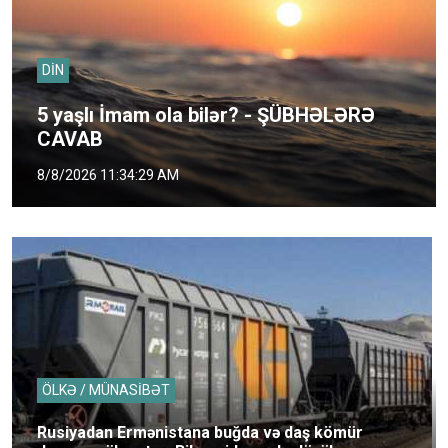
DİN
5 yaşlı İmam ola bilər? - ŞÜBHƏLƏRƏ
CAVAB
8/8/2026 11:34:29 AM
ÖLKƏ / MÜNASİBƏT
Rusiyadan Ermənistana buğda və daş kömür