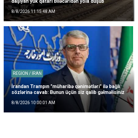
daşıyan yük qatarı Biləcəridən yola düşüb
8/8/2026 11:15:48 AM
REGİON / İRAN
İrandan Trampın "müharibə qənimətləri" ilə bağlı
sözlərinə cavab: Bunun üçün siz qalib gəlməlisiniz
8/8/2026 10:00:01 AM