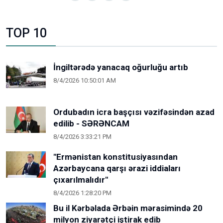
TOP 10
İngiltərədə yanacaq oğurluğu artıb
8/4/2026 10:50:01 AM
Ordubadın icra başçısı vəzifəsindən azad
edilib - SƏRƏNCAM
8/4/2026 3:33:21 PM
"Ermənistan konstitusiyasından
Azərbaycana qarşı ərazi iddiaları
çıxarılmalıdır"
8/4/2026 1:28:20 PM
Bu il Kərbəlada Ərbəin mərasimində 20
milyon ziyarətçi iştirak edib