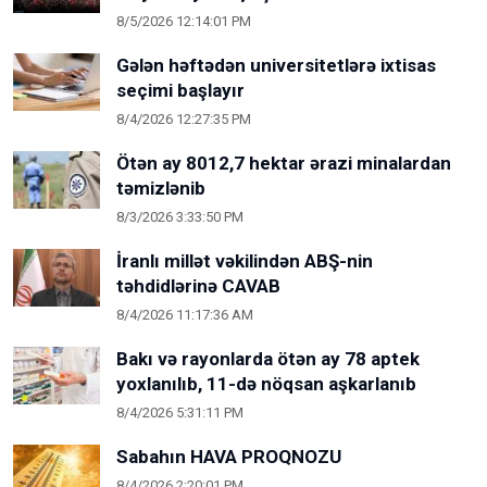
8/5/2026 12:14:01 PM
Gələn həftədən universitetlərə ixtisas
seçimi başlayır
8/4/2026 12:27:35 PM
Ötən ay 8012,7 hektar ərazi minalardan
təmizlənib
8/3/2026 3:33:50 PM
İranlı millət vəkilindən ABŞ-nin
təhdidlərinə CAVAB
8/4/2026 11:17:36 AM
Bakı və rayonlarda ötən ay 78 aptek
yoxlanılıb, 11-də nöqsan aşkarlanıb
8/4/2026 5:31:11 PM
Sabahın HAVA PROQNOZU
8/4/2026 2:20:01 PM