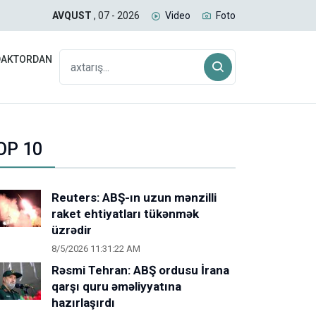
kinci bir dəhlizin açılmasına heç vaxt icazə verməyəcəyik
Azə
AVQUST
, 07 - 2026
Video
Foto
DAKTORDAN
OP 10
Reuters: ABŞ-ın uzun mənzilli
raket ehtiyatları tükənmək
üzrədir
8/5/2026 11:31:22 AM
Rəsmi Tehran: ABŞ ordusu İrana
qarşı quru əməliyyatına
hazırlaşırdı