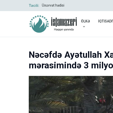
Təcili:
Üxuvvət hədisi
ÖLKƏ
İQTİSADİ
Nəcəfdə Ayətullah X
mərasimində 3 milyon