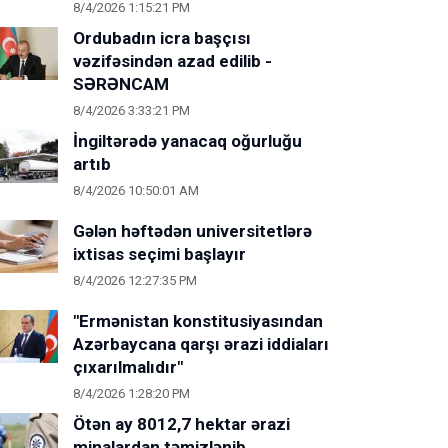
8/4/2026 1:15:21 PM
Ordubadın icra başçısı
vəzifəsindən azad edilib -
SƏRƏNCAM
8/4/2026 3:33:21 PM
İngiltərədə yanacaq oğurluğu
artıb
8/4/2026 10:50:01 AM
Gələn həftədən universitetlərə
ixtisas seçimi başlayır
8/4/2026 12:27:35 PM
"Ermənistan konstitusiyasından
Azərbaycana qarşı ərazi iddiaları
çıxarılmalıdır"
8/4/2026 1:28:20 PM
Ötən ay 8012,7 hektar ərazi
minalardan təmizlənib