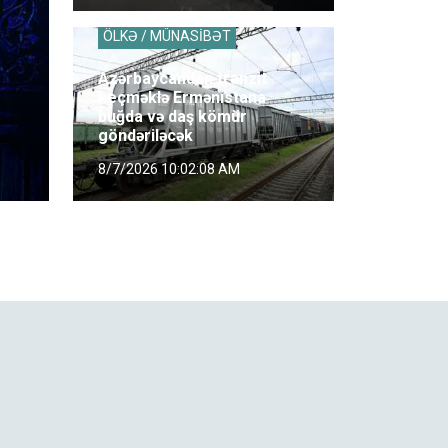
ÖLKƏ / MÜNASİBƏT
Azərbaycandan tranzit
keçməklə Ermənistana
buğda və daş kömür
göndəriləcək
8/7/2026 10:02:08 AM