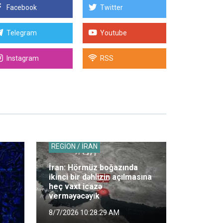
Facebook
Twitter
Telegram
Youtube
Instagram
RSS
REGİON / İRAN
İran: Hörmüz boğazında
ikinci bir dəhlizin açılmasına
heç vaxt icazə
verməyəcəyik
8/7/2026 10:28:29 AM