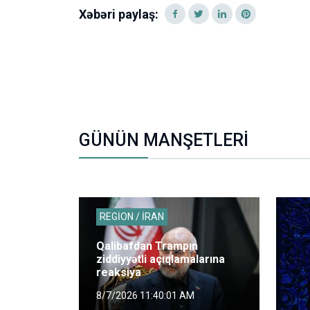
Xəbəri paylaş:
GÜNÜN MANŞETLERİ
REGİON / İRAN
Qalibafdan Trampın
ziddiyyətli açıqlamalarına
reaksiya
8/7/2026 11:40:01 AM