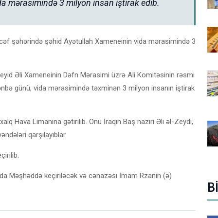
a mərasimində 3 milyon insan iştirak edib.
əcəf şəhərində şəhid Ayətullah Xameneinin vida mərasimində 3
eyid Əli Xameneinin Dəfn Mərasimi üzrə Ali Komitəsinin rəsmi
bə günü, vida mərasimində təxminən 3 milyon insanın iştirak
q Hava Limanına gətirilib. Onu İraqın Baş naziri Əli əl-Zeydi,
ndələri qarşılayıblar.
irilib.
ulda Məşhəddə keçiriləcək və cənazəsi İmam Rzanın (ə)
B