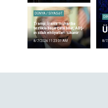
DÜNYA / SİYASƏT
Dİ
Tramp: İranla müharibə
Ü
tezliklə başa çata bilər, ABŞ-
ın silah ehtiyatları tükənir
8/7
8/7/2026 11:23:01 AM