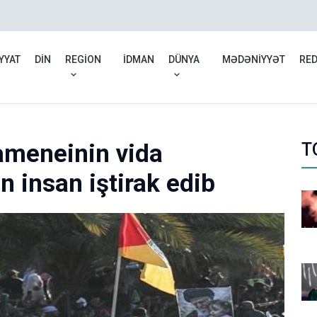
İran: Hörmüz boğazında i
YYAT
DİN
REGİON
İDMAN
DÜNYA
MƏDƏNİYYƏT
RE
ameneinin vida
T
 insan iştirak edib