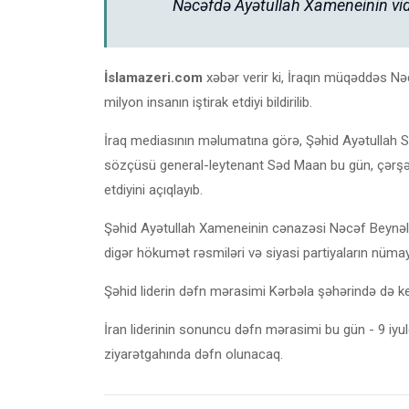
Nəcəfdə Ayətullah Xameneinin vid
İslamazeri.com
xəbər verir ki, İraqın müqəddəs N
milyon insanın iştirak etdiyi bildirilib.
İraq mediasının məlumatına görə, Şəhid Ayətullah S
sözçüsü general-leytenant Səd Maan bu gün, çərşən
etdiyini açıqlayıb.
Şəhid Ayətullah Xameneinin cənazəsi Nəcəf Beynəlxal
digər hökumət rəsmiləri və siyasi partiyaların nümayə
Şəhid liderin dəfn mərasimi Kərbəla şəhərində də keç
İran liderinin sonuncu dəfn mərasimi bu gün - 9 iy
ziyarətgahında dəfn olunacaq.