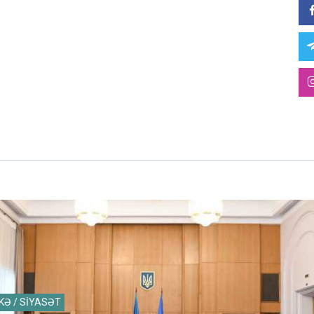
KƏ / SİYASƏT