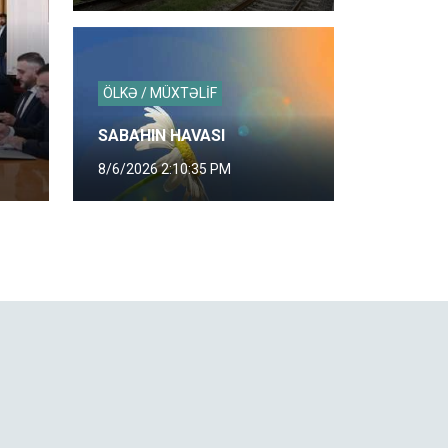
ÖLKƏ / MÜXTƏLİF
SABAHIN HAVASI
8/6/2026 2:10:35 PM