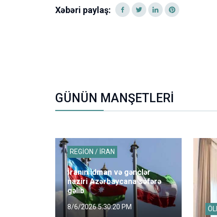
Xəbəri paylaş:
GÜNÜN MANŞETLERİ
REGİON / İRAN
İranın idman və gənclər
naziri Azərbaycana səfərə
gəlib
8/6/2026 5:30:20 PM
ÖL