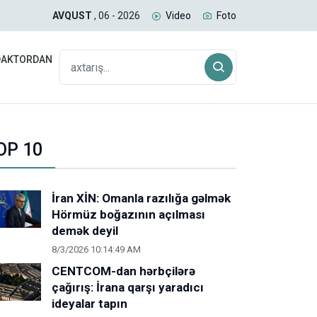
uğda daşıyan yük qatarı Biləcəridən yola düşüb
SAB
AVQUST
, 06 - 2026
Video
Foto
DAKTORDAN
OP 10
İran XİN: Omanla razılığa gəlmək
Hörmüz boğazının açılması
demək deyil
8/3/2026 10:14:49 AM
CENTCOM-dan hərbçilərə
çağırış: İrana qarşı yaradıcı
ideyalar tapın