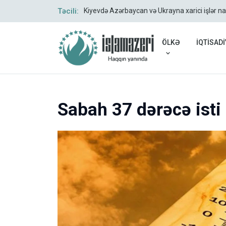
Təcili:
Kiyevdə Azərbaycan və Ukrayna xarici işlər na
ÖLKƏ
İQTİSADİ
Sabah 37 dərəcə isti