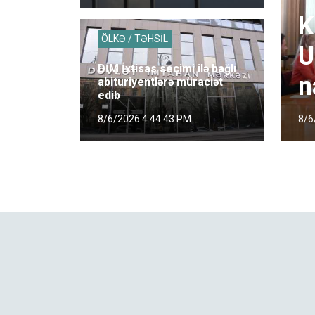
K
ÖLKƏ / TƏHSİL
U
DİM İxtisas seçimi ilə bağlı
n
abituriyentlərə müraciət
edib
8/6
8/6/2026 4:44:43 PM