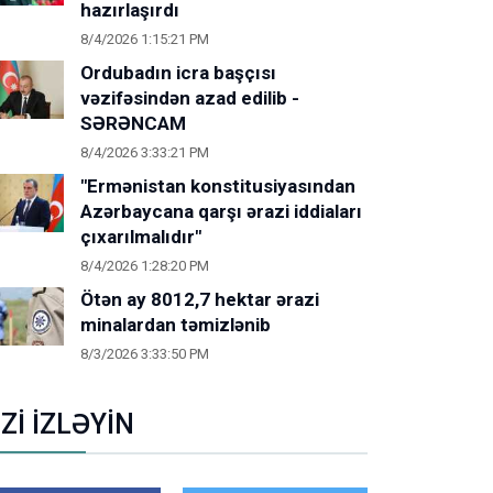
hazırlaşırdı
8/4/2026 1:15:21 PM
Ordubadın icra başçısı
vəzifəsindən azad edilib -
SƏRƏNCAM
8/4/2026 3:33:21 PM
"Ermənistan konstitusiyasından
Azərbaycana qarşı ərazi iddiaları
çıxarılmalıdır"
8/4/2026 1:28:20 PM
Ötən ay 8012,7 hektar ərazi
minalardan təmizlənib
8/3/2026 3:33:50 PM
İZİ İZLƏYİN