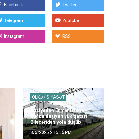
Facebook
Twitter
Telegram
Youtube
Instagram
RSS
ÖLKƏ / SİYASƏT
Rusiyadan Ermənistana
buğda daşıyan yük qatarı
Biləcəridən yola düşüb
8/6/2026 2:15:36 PM