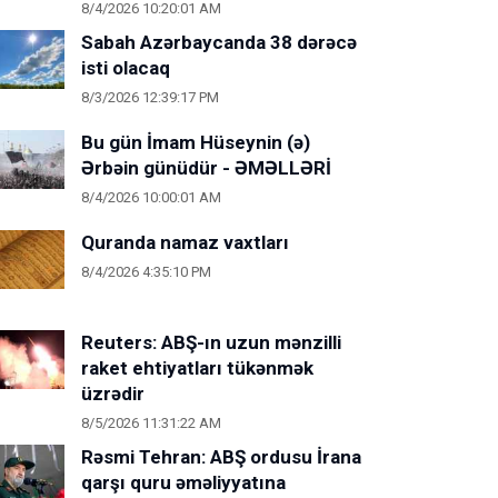
8/4/2026 10:20:01 AM
Sabah Azərbaycanda 38 dərəcə
isti olacaq
8/3/2026 12:39:17 PM
Bu gün İmam Hüseynin (ə)
Ərbəin günüdür - ƏMƏLLƏRİ
8/4/2026 10:00:01 AM
Quranda namaz vaxtları
8/4/2026 4:35:10 PM
Reuters: ABŞ-ın uzun mənzilli
raket ehtiyatları tükənmək
üzrədir
8/5/2026 11:31:22 AM
Rəsmi Tehran: ABŞ ordusu İrana
qarşı quru əməliyyatına