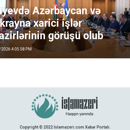
iyevdə Azərbaycan və
krayna xarici işlər
azirlərinin görüşü olub
/2026 4:05:58 PM
Copyright © 2022 İslamazeri.com Xəbər Portalı.