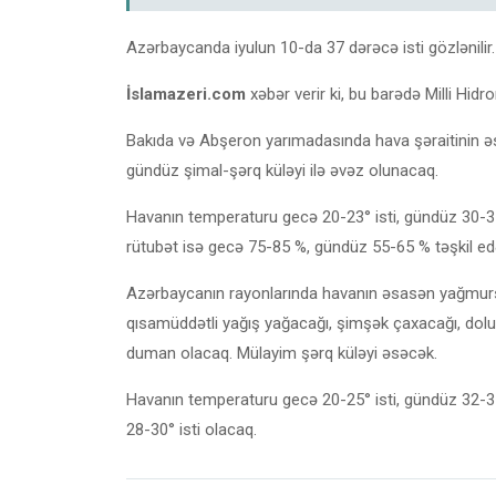
Azərbaycanda iyulun 10-da 37 dərəcə isti gözlənilir.
İslamazeri.com
xəbər verir ki, bu barədə Milli Hi
Bakıda və Abşeron yarımadasında hava şəraitinin əs
gündüz şimal-şərq küləyi ilə əvəz olunacaq.
Havanın temperaturu gecə 20-23° isti, gündüz 30-35
rütubət isə gecə 75-85 %, gündüz 55-65 % təşkil ed
Azərbaycanın rayonlarında havanın əsasən yağmursuz
qısamüddətli yağış yağacağı, şimşək çaxacağı, dolu 
duman olacaq. Mülayim şərq küləyi əsəcək.
Havanın temperaturu gecə 20-25° isti, gündüz 32-37°
28-30° isti olacaq.