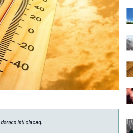
dərəcə isti olacaq.