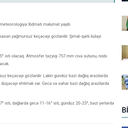
drometeorologiya Xidməti məlumat yayıb.
asən yağmursuz keçəcəyi gözlənilir. Şimal-qərb küləyi
° isti olacaq. Atmosfer təzyiqi 757 mm civə sütunu, nisbi
əcək.
 keçəcəyi gözlənilir. Lakin gündüz bəzi dağlıq ərazilərdə
düşəcəyi ehtimalı var. Gecə və səhər bəzi dağlıq ərazilərdə
 isti, dağlarda gecə 11-16° isti, gündüz 20-25°, bəzi yerlərdə
B