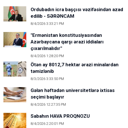
Ordubadın icra başçısı vəzifəsindən azad
edilib - SƏRƏNCAM
8/4/2026 3:33:21 PM
"Ermənistan konstitusiyasından
Azərbaycana qarşı ərazi iddiaları
çıxarılmalıdır"
8/4/2026 1:28:20 PM
Ötən ay 8012,7 hektar ərazi minalardan
təmizlənib
8/3/2026 3:33:50 PM
Gələn həftədən universitetlərə ixtisas
seçimi başlayır
8/4/2026 12:27:35 PM
Sabahın HAVA PROQNOZU
8/4/2026 2:20:01 PM