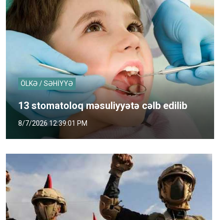
ÖLKƏ / SƏHİYYƏ
13 stomatoloq məsuliyyətə cəlb edilib
8/7/2026 12:39:01 PM