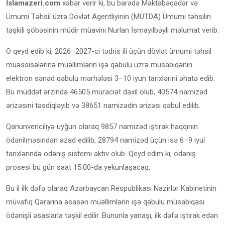
İslamazeri.com
xəbər verir ki, bu barədə Məktəbəqədər və
Ümumi Təhsil üzrə Dövlət Agentliyinin (MÜTDA) Ümumi təhsilin
təşkili şöbəsinin müdir müavini Nurlan İsmayılbəyli məlumat verib.
O qeyd edib ki, 2026–2027-ci tədris ili üçün dövlət ümumi təhsil
müəssisələrinə müəllimlərin işə qəbulu üzrə müsabiqənin
elektron sənəd qəbulu mərhələsi 3–10 iyun tarixlərini əhatə edib.
Bu müddət ərzində 46505 müraciət daxil olub, 40574 namizəd
ərizəsini təsdiqləyib və 38651 namizədin ərizəsi qəbul edilib.
Qanunvericiliyə uyğun olaraq 9857 namizəd iştirak haqqının
ödənilməsindən azad edilib, 28794 namizəd üçün isə 6–9 iyul
tarixlərində ödəniş sistemi aktiv olub. Qeyd edim ki, ödəniş
prosesi bu gün saat 15:00-da yekunlaşacaq.
Bu il ilk dəfə olaraq Azərbaycan Respublikası Nazirlər Kabinetinin
müvafiq Qərarına əsasən müəllimlərin işə qəbulu müsabiqəsi
ödənişli əsaslarla təşkil edilir. Bununla yanaşı, ilk dəfə iştirak edən