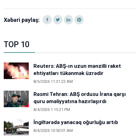
Xəbəri paylaş:
TOP 10
Reuters: ABŞ-ın uzun mənzilli raket
ehtiyatları tükənmək üzrədir
8/5/2026 11:31:22 AM
Rəsmi Tehran: ABŞ ordusu İrana qarşı
quru əməliyyatına hazırlaşırdı
8/4/2026 1:15:21 PM
İngiltərədə yanacaq oğurluğu artıb
8/4/2026 10:50:01 AM