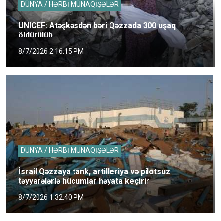
DÜNYA / HƏRBİ MÜNAQİŞƏLƏR
UNICEF: Atəşkəsdən bəri Qəzzada 300 uşaq
öldürülüb
8/7/2026 2:16:15 PM
DÜNYA / HƏRBİ MÜNAQİŞƏLƏR
İsrail Qəzzaya tank, artilleriya və pilotsuz
təyyarələrlə hücumlar həyata keçirir
8/7/2026 1:32:40 PM