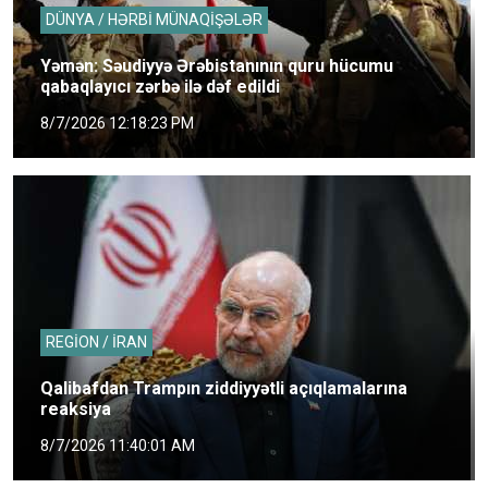
DÜNYA / HƏRBİ MÜNAQİŞƏLƏR
Yəmən: Səudiyyə Ərəbistanının quru hücumu
qabaqlayıcı zərbə ilə dəf edildi
8/7/2026 12:18:23 PM
REGİON / İRAN
Qalibafdan Trampın ziddiyyətli açıqlamalarına
reaksiya
8/7/2026 11:40:01 AM