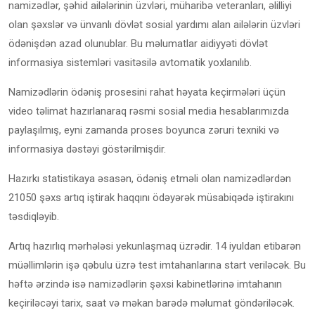
namizədlər, şəhid ailələrinin üzvləri, müharibə veteranları, əlilliyi
olan şəxslər və ünvanlı dövlət sosial yardımı alan ailələrin üzvləri
ödənişdən azad olunublar. Bu məlumatlar aidiyyəti dövlət
informasiya sistemləri vasitəsilə avtomatik yoxlanılıb.
Namizədlərin ödəniş prosesini rahat həyata keçirmələri üçün
video təlimat hazırlanaraq rəsmi sosial media hesablarımızda
paylaşılmış, eyni zamanda proses boyunca zəruri texniki və
informasiya dəstəyi göstərilmişdir.
Hazırkı statistikaya əsasən, ödəniş etməli olan namizədlərdən
21050 şəxs artıq iştirak haqqını ödəyərək müsabiqədə iştirakını
təsdiqləyib.
Artıq hazırlıq mərhələsi yekunlaşmaq üzrədir. 14 iyuldan etibarən
müəllimlərin işə qəbulu üzrə test imtahanlarına start veriləcək. Bu
həftə ərzində isə namizədlərin şəxsi kabinetlərinə imtahanın
keçiriləcəyi tarix, saat və məkan barədə məlumat göndəriləcək.