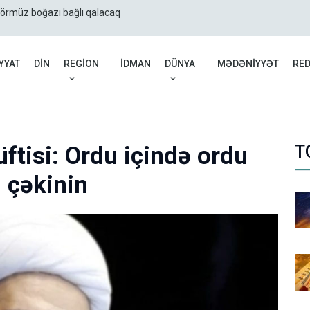
Hörmüz boğazı bağlı qalacaq
İran: ABŞ-ın quru hücum
YYAT
DİN
REGİON
İDMAN
DÜNYA
MƏDƏNİYYƏT
RE
ftisi: Ordu içində ordu
T
 çəkinin