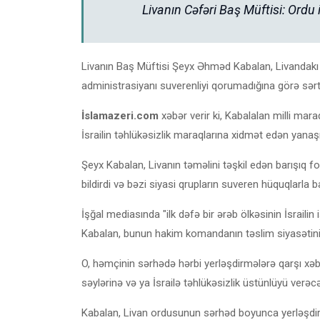
Livanın Cəfəri Baş Müftisi: Ord
Livanın Baş Müftisi Şeyx Əhməd Kabalan, Livandakı 
administrasiyanı suverenliyi qorumadığına görə sərt
İslamazeri.com
xəbər verir ki, Kabalalan milli mara
İsrailin təhlükəsizlik maraqlarına xidmət edən yanaş
Şeyx Kabalan, Livanın təməlini təşkil edən barışıq f
bildirdi və bəzi siyasi qrupların suveren hüquqlarla b
İşğal mediasında "ilk dəfə bir ərəb ölkəsinin İsrailin 
Kabalan, bunun hakim komandanın təslim siyasətinin
O, həmçinin sərhədə hərbi yerləşdirmələrə qarşı xəbər
səylərinə və ya İsrailə təhlükəsizlik üstünlüyü verəc
Kabalan, Livan ordusunun sərhəd boyunca yerləşdirilm