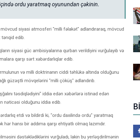
u içində ordu yaratmaq oyunundan çəkinin.
mövcud siyasi atmosferi "milli fəlakət" adlandıraraq, mövcud
 tənqid edib.
qların siyasi güc ambisiyalarına qurban verildiyini vurğulayıb və
malara qarşı sərt xəbərdarlıqlar edib.
ormulunun və milli doktrinanın ciddi təhlükə altında olduğunu
ağlı güzəştli mövqelərini "milli çöküş" adlandırıb.
işğalını təsdiqlədiyini" iddia edən xəbərlərə istinad edən
 nəticəsi olduğunu iddia edib.
B
darlıq etdi və bildirdi ki, "ordu daxilində ordu" yaratmaq
ək hər hansı bir addıma qarşı ehtiyatlı olmaq lazımdır.
əsini dəstəklədiklərini vurğuladı, lakin bu yerləşdirilmənin