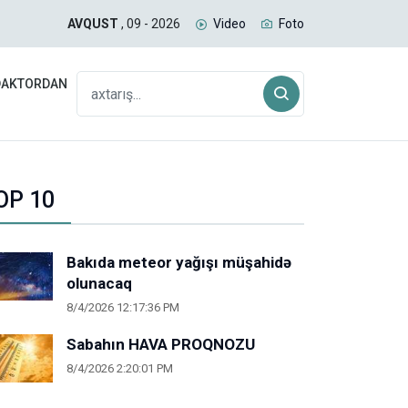
 planını pozduq
Baz
AVQUST
, 09 - 2026
Video
Foto
DAKTORDAN
OP 10
Bakıda meteor yağışı müşahidə
olunacaq
8/4/2026 12:17:36 PM
Sabahın HAVA PROQNOZU
8/4/2026 2:20:01 PM