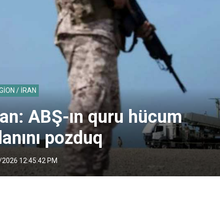
GİON / İRAN
ran: ABŞ-ın quru hücum
lanını pozduq
/2026 12:45:42 PM