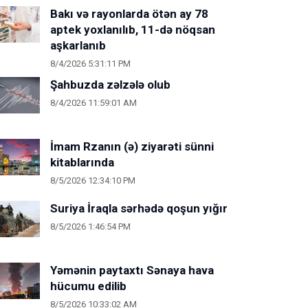
Bakı və rayonlarda ötən ay 78
aptek yoxlanılıb, 11-də nöqsan
aşkarlanıb
8/4/2026 5:31:11 PM
Şahbuzda zəlzələ olub
8/4/2026 11:59:01 AM
İmam Rzanın (ə) ziyarəti sünni
kitablarında
8/5/2026 12:34:10 PM
Suriya İraqla sərhədə qoşun yığır
8/5/2026 1:46:54 PM
Yəmənin paytaxtı Sənaya hava
hücumu edilib
8/5/2026 10:33:02 AM