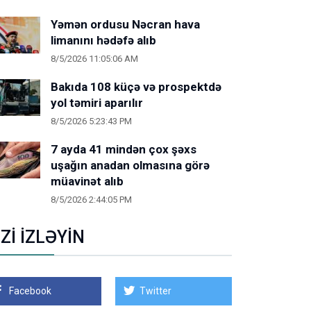
Yəmən ordusu Nəcran hava
limanını hədəfə alıb
8/5/2026 11:05:06 AM
Bakıda 108 küçə və prospektdə
yol təmiri aparılır
8/5/2026 5:23:43 PM
7 ayda 41 mindən çox şəxs
uşağın anadan olmasına görə
müavinət alıb
8/5/2026 2:44:05 PM
İZİ İZLƏYİN
Facebook
Twitter