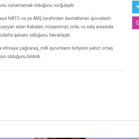
olunu oynamamalı olduğunu vurğulayıb.
ölgəyə NATO və ya ABŞ tərəfindən dəstəklənən qüvvələrin
i müəyyən edən Kabalan, müqavimət, ordu və xalq arasında
dafiə qalxanı olduğunu təkrarlayıb.
 etməyə çağıraraq, milli qurumların birliyinin yalnız ortaq
n olduğunu bildirib.