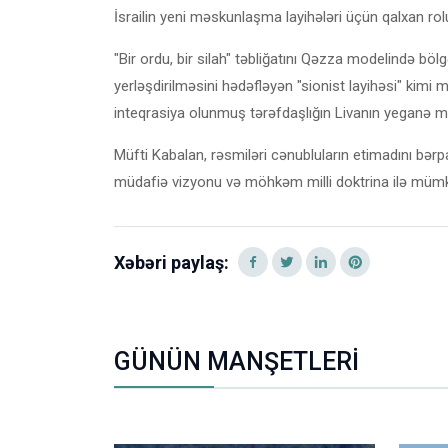
İsrailin yeni məskunlaşma layihələri üçün qalxan r
"Bir ordu, bir silah" təbliğatını Qəzza modelində b
yerləşdirilməsini hədəfləyən "sionist layihəsi" kim
inteqrasiya olunmuş tərəfdaşlığın Livanın yeganə mü
Müfti Kabalan, rəsmiləri cənubluların etimadını bərpa
müdafiə vizyonu və möhkəm milli doktrina ilə mümkü
Xəbəri paylaş:
GÜNÜN MANŞETLERİ