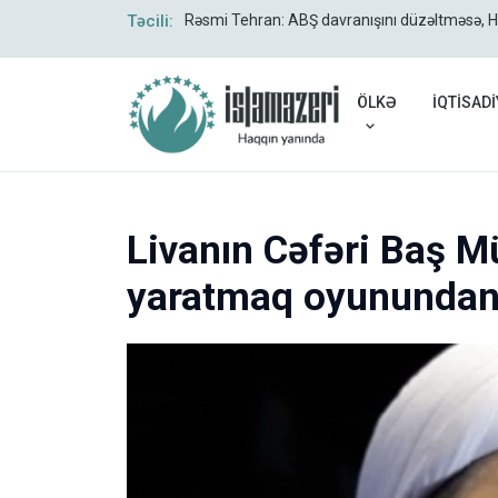
verildi
Təcili:
Rəsmi Tehran: ABŞ davranışını düzəltməsə, 
ÖLKƏ
İQTİSADİ
Livanın Cəfəri Baş Mü
yaratmaq oyunundan