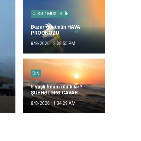
ÖLKƏ / MÜXTƏLİF
Bazar gününün HAVA
PROQNOZU
8/8/2026 12:28:55 PM
DİN
5 yaşlı İmam ola bilər? -
ŞÜBHƏLƏRƏ CAVAB
8/8/2026 11:34:29 AM