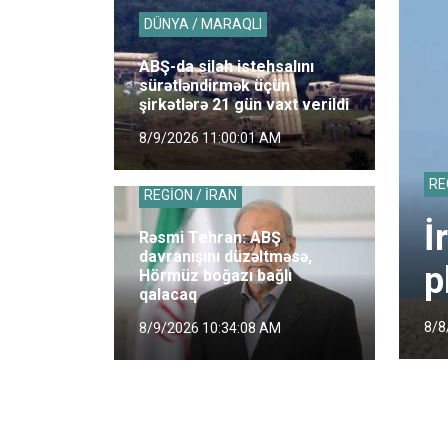
DÜNYA / MARAQLI
ABŞ-da silah istehsalını
sürətləndirmək üçün
şirkətlərə 21 gün vaxt verildi
8/9/2026 11:00:01 AM
RE
REGİON / İRAN
İ
Rəsmi Tehran: ABŞ
davranışını düzəltməsə,
p
Hörmüz boğazı bağlı
qalacaq
8/8
8/9/2026 10:34:08 AM