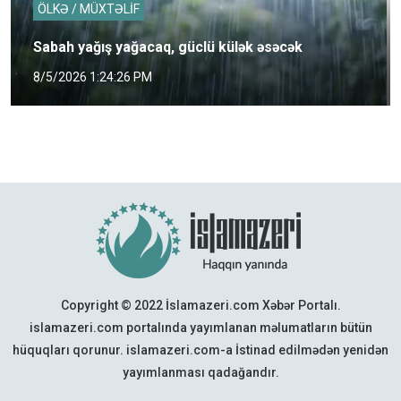
ÖLKƏ / MÜXTƏLİF
Sabah yağış yağacaq, güclü külək əsəcək
8/5/2026 1:24:26 PM
Copyright © 2022 İslamazeri.com Xəbər Portalı.
islamazeri.com portalında yayımlanan məlumatların bütün
hüquqları qorunur. islamazeri.com-a İstinad edilmədən yenidən
yayımlanması qadağandır.