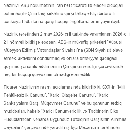
Nazirliyi, ABŞ hökumətinin İran neft ticarəti ilə əlaqəli olduqları
bəhanəsiylə Çinin beş şirkətinə qarşı tətbiq etdiyi birtərəfli
sanksiya tədbirlərinə qarşı hüquqi əngəlləmə əmri yayımlayıb.
Nazirlik tərəfindən 2 may 2026-cı il tarixində yayımlanan 2026-cı il
21 nömrəli bildirişə əsasən, ABŞ-ın müvafiq şirkətləri "Xüsusi
Müəyyən Edilmiş Vətəndaşlar Siyahısı"na (SDN Siyahısı) əlavə
etmək, aktivlərini dondurmaq və onlara əməliyyat qadağası
qoymaq yönümlü addımlarının Çin qanunvericiliyi çərçivəsində
heç bir hüquqi qüvvəsinin olmadığı elan edilib.
Ticarət Nazirliyinin rəsmi açıqlamasında bildirilib ki, ÇXR-in "Milli
Təhlükəsizlik Qanunu", "Xarici Əlaqələr Qanunu", "Xarici
Sanksiyalara Qarşı Müqavimət Qanunu" və bu qanunun tətbiq
müddəaları, habelə "Xarici Qanunvericilik və Tədbirlərin Ölkə
Hüdudlarından Kənarda Uyğunsuz Tətbiqinin Qarşısının Alınması
Qaydaları" çərçivəsində yaradılmış İşçi Mexanizm tərəfindən