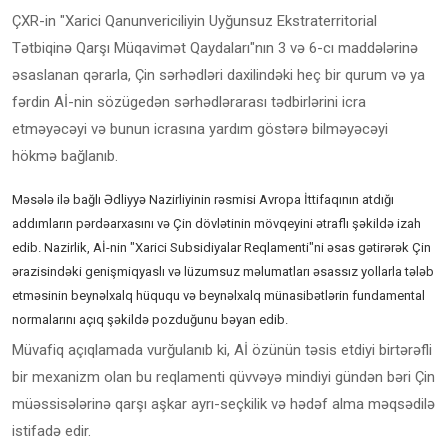
ÇXR-in "Xarici Qanunvericiliyin Uyğunsuz Ekstraterritorial
Tətbiqinə Qarşı Müqavimət Qaydaları"nın 3 və 6-cı maddələrinə
əsaslanan qərarla, Çin sərhədləri daxilindəki heç bir qurum və ya
fərdin Aİ-nin sözügedən sərhədlərarası tədbirlərini icra
etməyəcəyi və bunun icrasına yardım göstərə bilməyəcəyi
hökmə bağlanıb.
Məsələ ilə bağlı Ədliyyə Nazirliyinin rəsmisi Avropa İttifaqının atdığı
addımların pərdəarxasını və Çin dövlətinin mövqeyini ətraflı şəkildə izah
edib. Nazirlik, Aİ-nin "Xarici Subsidiyalar Reqlamenti"ni əsas gətirərək Çin
ərazisindəki genişmiqyaslı və lüzumsuz məlumatları əsassız yollarla tələb
etməsinin beynəlxalq hüququ və beynəlxalq münasibətlərin fundamental
normalarını açıq şəkildə pozduğunu bəyan edib.
Müvafiq açıqlamada vurğulanıb ki, Aİ özünün təsis etdiyi birtərəfli
bir mexanizm olan bu reqlamenti qüvvəyə mindiyi gündən bəri Çin
müəssisələrinə qarşı aşkar ayrı-seçkilik və hədəf alma məqsədilə
istifadə edir.