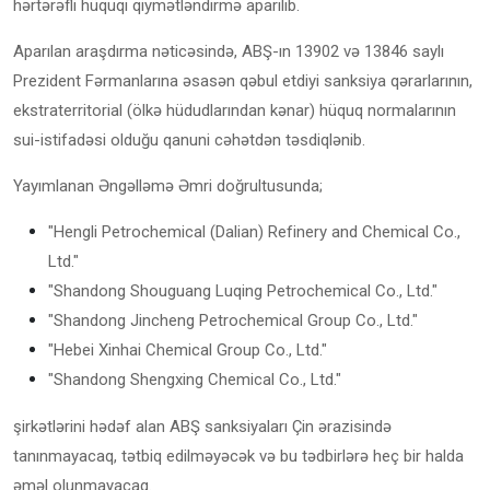
hərtərəfli hüquqi qiymətləndirmə aparılıb.
Aparılan araşdırma nəticəsində, ABŞ-ın 13902 və 13846 saylı
Prezident Fərmanlarına əsasən qəbul etdiyi sanksiya qərarlarının,
ekstraterritorial (ölkə hüdudlarından kənar) hüquq normalarının
sui-istifadəsi olduğu qanuni cəhətdən təsdiqlənib.
Yayımlanan Əngəlləmə Əmri doğrultusunda;
"Hengli Petrochemical (Dalian) Refinery and Chemical Co.,
Ltd."
"Shandong Shouguang Luqing Petrochemical Co., Ltd."
"Shandong Jincheng Petrochemical Group Co., Ltd."
"Hebei Xinhai Chemical Group Co., Ltd."
"Shandong Shengxing Chemical Co., Ltd."
şirkətlərini hədəf alan ABŞ sanksiyaları Çin ərazisində
tanınmayacaq, tətbiq edilməyəcək və bu tədbirlərə heç bir halda
əməl olunmayacaq.