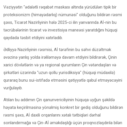
Vəziyyətin "ədalətli rəqabət maskası altında yürüdülən tipik bir
proteksionizm (himayədarlıq) nümunəsi" olduğunu bildirən rəsmi
şəxs, Ticarət Nazirliyinin hələ 2025-ci ilin yanvarında Aİ-nin bu
təcrübələrinin ticarət və investisiya maneəsi yaratdığını hüquqi
qaydada təsbit etdiyini xatırladıb.
Ədliyyə Nazirliyinin rəsmisi, Aİ tərəfinin bu səhvi düzəltmək
əvəzinə yanlış yolda irəliləməyə davam etdiyini bildirərək, Çinin
xarici dövlətlərin və ya regional qurumların Çin vətəndaşları və
şirkətləri üzərində "uzun qollu yurisdiksiya" (hüquqi müdaxilə)
quraraq bunu sui-istifadə etməsini qətiyyətlə qəbul etməyəcəyini
vurğulayıb.
Atılan bu addımın Çin qanunvericiliyinin hüquqa uyğun şəkildə
həyata keçirilməsinə yönəlmiş konkret bir gediş olduğunu bildirən
rəsmi şəxs, Aİ daxili orqanlarını xətalı tətbiqləri dərhal
sonlandırmağa və Çin-Aİ əməkdaşlığı üçün proqnozlaşdırıla bilən