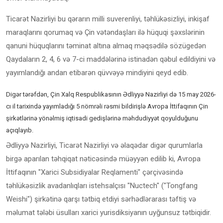
Ticarət Nazirliyi bu qərarın milli suverenliyi, təhlükəsizliyi, inkişaf
maraqlarını qorumaq və Çin vətəndaşları ilə hüquqi şəxslərinin
qanuni hüquqlarını təminat altına almaq məqsədilə sözügedən
Qaydaların 2, 4, 6 və 7-ci maddələrinə istinadən qəbul edildiyini və
yayımlandığı andan etibarən qüvvəyə mindiyini qeyd edib.
Digər tərəfdən, Çin Xalq Respublikasının Ədliyyə Nazirliyi də 15 may 2026-
cı il tarixində yayımladığı 5 nömrəli rəsmi bildirişlə Avropa İttifaqının Çin
şirkətlərinə yönəlmiş iqtisadi gedişlərinə məhdudiyyət qoyulduğunu
açıqlayıb.
Ədliyyə Nazirliyi, Ticarət Nazirliyi və əlaqədar digər qurumlarla
birgə aparılan təhqiqat nəticəsində müəyyən edilib ki, Avropa
İttifaqının "Xarici Subsidiyalar Reqlamenti" çərçivəsində
təhlükəsizlik avadanlıqları istehsalçısı "Nuctech" ("Tongfang
Weishi") şirkətinə qarşı tətbiq etdiyi sərhədlərarası təftiş və
məlumat tələbi üsulları xarici yurisdiksiyanın uyğunsuz tətbiqidir.