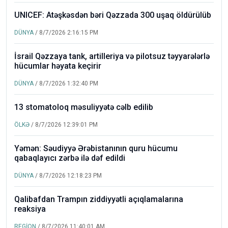
UNICEF: Atəşkəsdən bəri Qəzzada 300 uşaq öldürülüb
DÜNYA
/ 8/7/2026 2:16:15 PM
İsrail Qəzzaya tank, artilleriya və pilotsuz təyyarələrlə
hücumlar həyata keçirir
DÜNYA
/ 8/7/2026 1:32:40 PM
13 stomatoloq məsuliyyətə cəlb edilib
ÖLKƏ
/ 8/7/2026 12:39:01 PM
Yəmən: Səudiyyə Ərəbistanının quru hücumu
qabaqlayıcı zərbə ilə dəf edildi
DÜNYA
/ 8/7/2026 12:18:23 PM
Qalibafdan Trampın ziddiyyətli açıqlamalarına
reaksiya
REGİON
/ 8/7/2026 11:40:01 AM