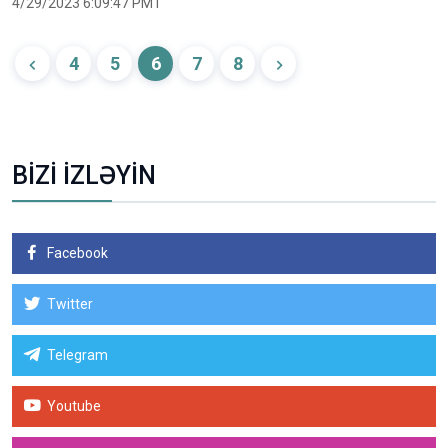
4/29/2023 6:09:47 PM1
4
5
6
7
8
BİZİ İZLƏYİN
Facebook
Twitter
Telegram
Youtube