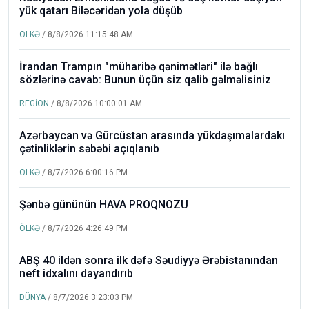
yük qatarı Biləcəridən yola düşüb
ÖLKƏ
/ 8/8/2026 11:15:48 AM
İrandan Trampın "müharibə qənimətləri" ilə bağlı
sözlərinə cavab: Bunun üçün siz qalib gəlməlisiniz
REGİON
/ 8/8/2026 10:00:01 AM
Azərbaycan və Gürcüstan arasında yükdaşımalardakı
çətinliklərin səbəbi açıqlanıb
ÖLKƏ
/ 8/7/2026 6:00:16 PM
Şənbə gününün HAVA PROQNOZU
ÖLKƏ
/ 8/7/2026 4:26:49 PM
ABŞ 40 ildən sonra ilk dəfə Səudiyyə Ərəbistanından
neft idxalını dayandırıb
DÜNYA
/ 8/7/2026 3:23:03 PM