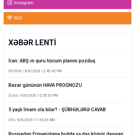
Instagram
RSS
XƏBƏR LENTİ
İran: ABŞ-ın quru hücum planını pozduq
REGİON
/ 8/8/2026 12:45:42 PM
Bazar gününün HAVA PROQNOZU
ÖLKƏ
/ 8/8/2026 12:28:55 PM
5 yaşlı İmam ola bilər? - ŞÜBHƏLƏRƏ CAVAB
DİN
/ 8/8/2026 11:34:29 AM
Rusiyadan Ermənistana buğda və daş kömür daşıyan