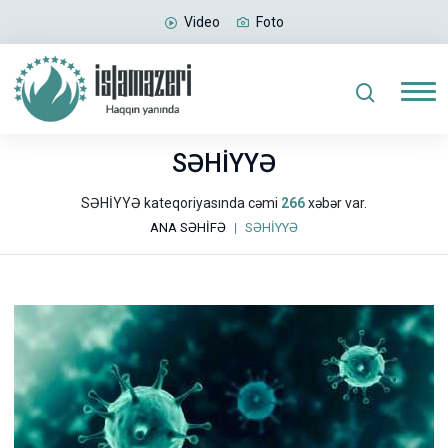
Video
Foto
SƏHİYYƏ
SƏHİYYƏ kateqoriyasında cəmi
266
xəbər var.
ANA SƏHİFƏ
SƏHİYYƏ