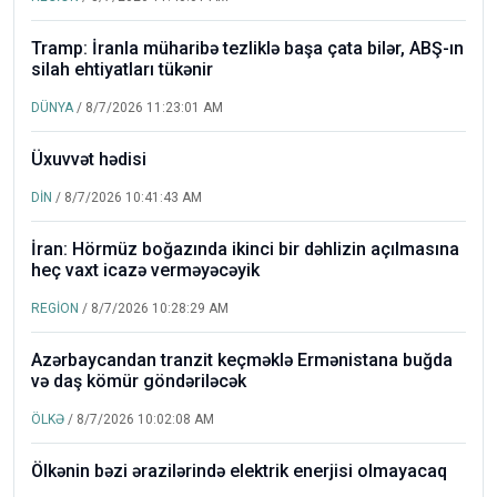
Tramp: İranla müharibə tezliklə başa çata bilər, ABŞ-ın
silah ehtiyatları tükənir
DÜNYA
/ 8/7/2026 11:23:01 AM
Üxuvvət hədisi
DİN
/ 8/7/2026 10:41:43 AM
İran: Hörmüz boğazında ikinci bir dəhlizin açılmasına
heç vaxt icazə verməyəcəyik
REGİON
/ 8/7/2026 10:28:29 AM
Azərbaycandan tranzit keçməklə Ermənistana buğda
və daş kömür göndəriləcək
ÖLKƏ
/ 8/7/2026 10:02:08 AM
Ölkənin bəzi ərazilərində elektrik enerjisi olmayacaq