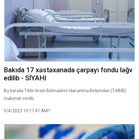
Bakıda 17 xəstəxanada çarpayı fondu ləğv
edilib - SİYAHI
Bu barədə Tibbi Ərazi Bölmələrini İdarəetmə Birliyindən (TƏBİB)
məlumat verilib.
5/4/2023 10:17:41 AM1