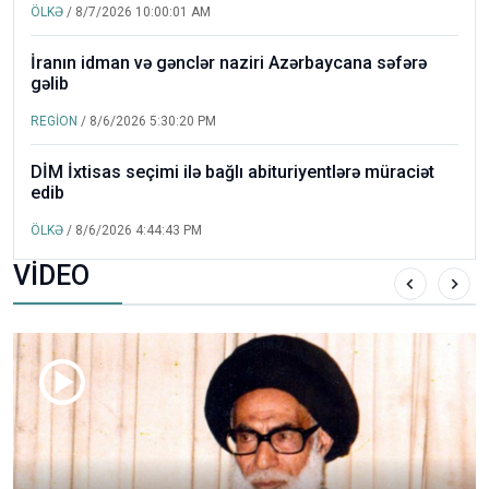
ÖLKƏ
/ 8/7/2026 10:00:01 AM
İranın idman və gənclər naziri Azərbaycana səfərə
gəlib
REGİON
/ 8/6/2026 5:30:20 PM
DİM İxtisas seçimi ilə bağlı abituriyentlərə müraciət
edib
ÖLKƏ
/ 8/6/2026 4:44:43 PM
VİDEO