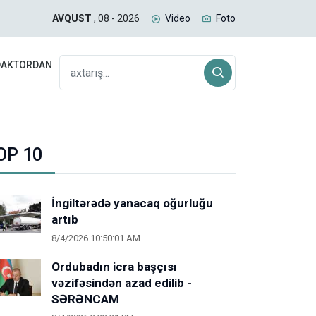
uğda və daş kömür daşıyan yük qatarı Biləcəridən yola
İran
AVQUST
, 08 - 2026
Video
Foto
gəlm
DAKTORDAN
OP 10
İngiltərədə yanacaq oğurluğu
artıb
8/4/2026 10:50:01 AM
Ordubadın icra başçısı
vəzifəsindən azad edilib -
SƏRƏNCAM