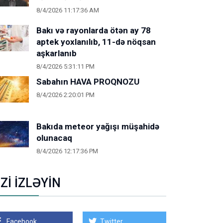
8/4/2026 11:17:36 AM
Bakı və rayonlarda ötən ay 78
aptek yoxlanılıb, 11-də nöqsan
aşkarlanıb
8/4/2026 5:31:11 PM
Sabahın HAVA PROQNOZU
8/4/2026 2:20:01 PM
Bakıda meteor yağışı müşahidə
olunacaq
8/4/2026 12:17:36 PM
İZİ İZLƏYİN
Facebook
Twitter