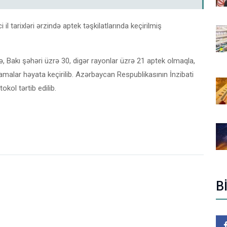
l tarixləri ərzində aptek təşkilatlarında keçirilmiş
, Bakı şəhəri üzrə 30, digər rayonlar üzrə 21 aptek olmaqla,
malar həyata keçirilib. Azərbaycan Respublikasının İnzibati
kol tərtib edilib.
B