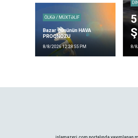
Dİ
5
ÖLKƏ / MÜXTƏLİF
Ş
Bazar gününün HAVA
PROQNOZU
8/8
8/8/2026 12:28:55 PM
islamazeri.com portalında yayımlanan m