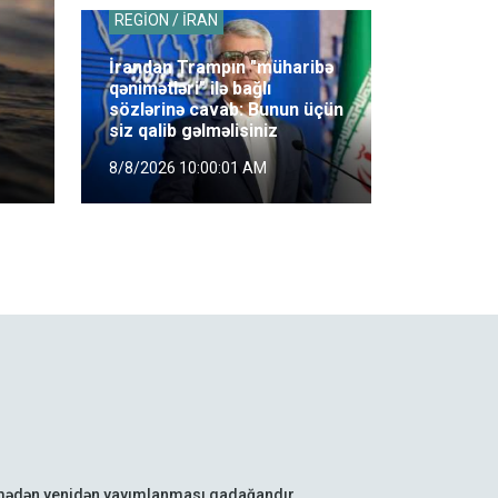
REGİON / İRAN
İrandan Trampın "müharibə
qənimətləri" ilə bağlı
sözlərinə cavab: Bunun üçün
siz qalib gəlməlisiniz
8/8/2026 10:00:01 AM
lmədən yenidən yayımlanması qadağandır.