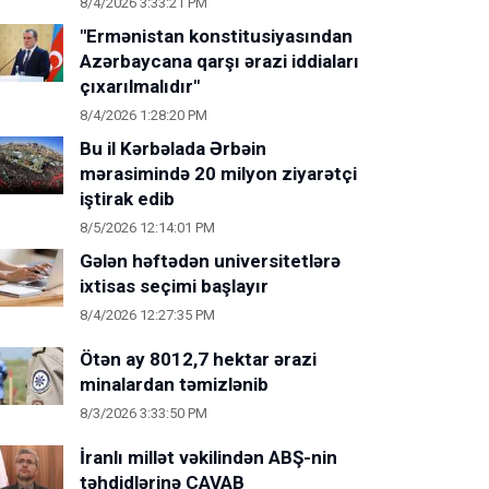
8/4/2026 3:33:21 PM
"Ermənistan konstitusiyasından
Azərbaycana qarşı ərazi iddiaları
çıxarılmalıdır"
8/4/2026 1:28:20 PM
Bu il Kərbəlada Ərbəin
mərasimində 20 milyon ziyarətçi
iştirak edib
8/5/2026 12:14:01 PM
Gələn həftədən universitetlərə
ixtisas seçimi başlayır
8/4/2026 12:27:35 PM
Ötən ay 8012,7 hektar ərazi
minalardan təmizlənib
8/3/2026 3:33:50 PM
İranlı millət vəkilindən ABŞ-nin
təhdidlərinə CAVAB