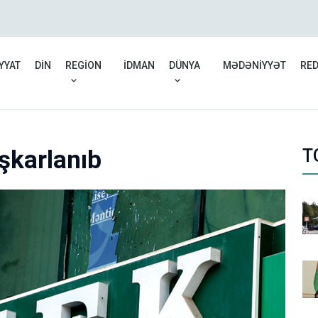
Rusiyadan Ermənistana b
düşüb
YYAT
DİN
REGİON
İDMAN
DÜNYA
MƏDƏNİYYƏT
RE
şkarlanıb
T