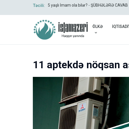
Təcili:
5 yaşlı İmam ola bilər? - ŞÜBHƏLƏRƏ CAVAB
ÖLKƏ
İQTİSADİ
11 aptekdə nöqsan a