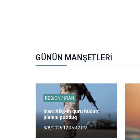
GÜNÜN MANŞETLERİ
REGİON / İRAN
İran: ABŞ-ın quru hücum
planını pozduq
8/8/2026 12:45:42 PM