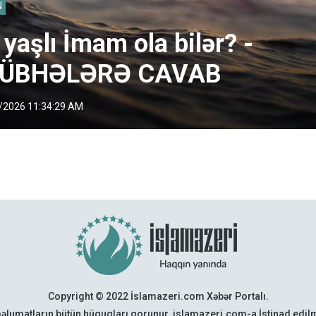
N
 yaşlı İmam ola bilər? -
ÜBHƏLƏRƏ CAVAB
/2026 11:34:29 AM
Copyright © 2022 İslamazeri.com Xəbər Portalı.
əlumatların bütün hüquqları qorunur. islamazeri.com-a İstinad edi