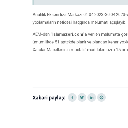
Analitik Ekspertiza Mərkəzi 01.04.2023-30.04.2023-ci i
yoxlamaların nəticəsi haqqında məlumatı açıqlayıb.
AEM-dən "
İslamazeri.com
"a verilən məlumata görə
ümumilikdə 51 aptekdə planlı və plandan kənar yoxla
Xətalar Məcəlləsinin müxtəlif maddələri üzrə 15 proto
Xəbəri paylaş: