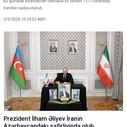
Bu günədək Azərbaycan vasitəsilə 45 ölkənin 1317 vətəndaşı
İrandan təxliyə olunub.
3/5/2026 10:54:55 AM1
Prezident İlham Əliyev İranın
Azərbaycandakı səfirliyində olub,