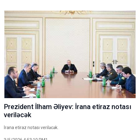
Prezident İlham Əliyev: İrana etiraz notası
veriləcək
İrana etiraz notası veriləcək.
3/5/2026 4:53:10 PM1