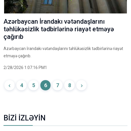
Azərbaycan İrandakı vətəndaşlarını
təhlükəsizlik tədbirlərinə riayət etməyə
çağırıb
Azərbaycan İrandakı vətəndaşlarını təhlükəsizlik tədbirlərinə riayət
etməyə çağırıb.
2/28/2026 1:07:16 PM1
4
5
6
7
8
BİZİ İZLƏYİN