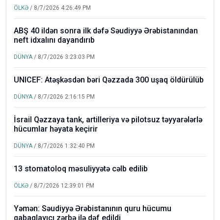
ÖLKƏ
/ 8/7/2026 4:26:49 PM
ABŞ 40 ildən sonra ilk dəfə Səudiyyə Ərəbistanından
neft idxalını dayandırıb
DÜNYA
/ 8/7/2026 3:23:03 PM
UNICEF: Atəşkəsdən bəri Qəzzada 300 uşaq öldürülüb
DÜNYA
/ 8/7/2026 2:16:15 PM
İsrail Qəzzaya tank, artilleriya və pilotsuz təyyarələrlə
hücumlar həyata keçirir
DÜNYA
/ 8/7/2026 1:32:40 PM
13 stomatoloq məsuliyyətə cəlb edilib
ÖLKƏ
/ 8/7/2026 12:39:01 PM
Yəmən: Səudiyyə Ərəbistanının quru hücumu
qabaqlayıcı zərbə ilə dəf edildi