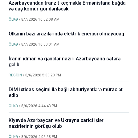
Azərbaycandan tranzit keçməklə Ermənistana buğda
və daş kömür göndəriləcək
ÖLKƏ
/ 8/7/2026 10:02:08 AM
Ölkənin bəzi ərazilərində elektrik enerjisi olmayacaq
ÖLKƏ
/ 8/7/2026 10:00:01 AM
İranın idman və gənclər naziri Azərbaycana səfərə
gəlib
REGİON
/ 8/6/2026 5:30:20 PM
DİM İxtisas seçimi ilə bağlı abituriyentlərə müraciət
edib
ÖLKƏ
/ 8/6/2026 4:44:43 PM
Kiyevdə Azərbaycan və Ukrayna xarici işlər
nazirlərinin görüşü olub
ÖLKƏ
/ 8/6/2026 4:05:58 PM