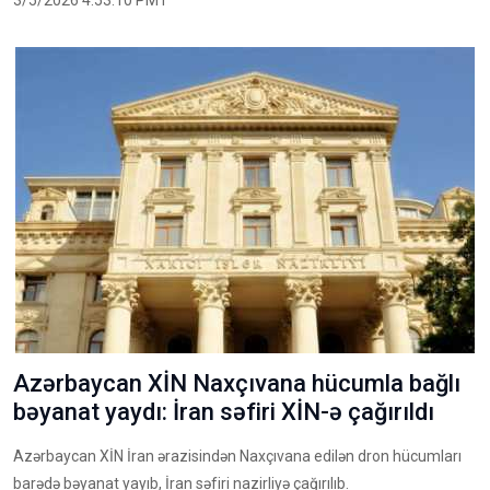
Azərbaycan XİN Naxçıvana hücumla bağlı
bəyanat yaydı: İran səfiri XİN-ə çağırıldı
Azərbaycan XİN İran ərazisindən Naxçıvana edilən dron hücumları
barədə bəyanat yayıb, İran səfiri nazirliyə çağırılıb.