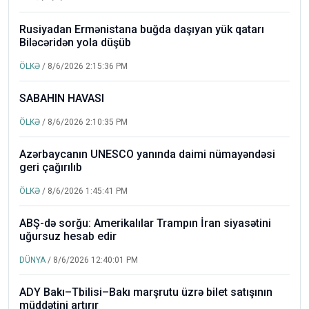
Rusiyadan Ermənistana buğda daşıyan yük qatarı
Biləcəridən yola düşüb
ÖLKƏ
/ 8/6/2026 2:15:36 PM
SABAHIN HAVASI
ÖLKƏ
/ 8/6/2026 2:10:35 PM
Azərbaycanın UNESCO yanında daimi nümayəndəsi
geri çağırılıb
ÖLKƏ
/ 8/6/2026 1:45:41 PM
ABŞ-də sorğu: Amerikalılar Trampın İran siyasətini
uğursuz hesab edir
DÜNYA
/ 8/6/2026 12:40:01 PM
ADY Bakı–Tbilisi–Bakı marşrutu üzrə bilet satışının
müddətini artırır