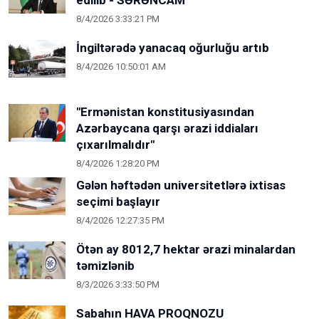
edilib - SƏRƏNCAM
8/4/2026 3:33:21 PM
İngiltərədə yanacaq oğurluğu artıb
8/4/2026 10:50:01 AM
"Ermənistan konstitusiyasından
Azərbaycana qarşı ərazi iddiaları
çıxarılmalıdır"
8/4/2026 1:28:20 PM
Gələn həftədən universitetlərə ixtisas
seçimi başlayır
8/4/2026 12:27:35 PM
Ötən ay 8012,7 hektar ərazi minalardan
təmizlənib
8/3/2026 3:33:50 PM
Sabahın HAVA PROQNOZU