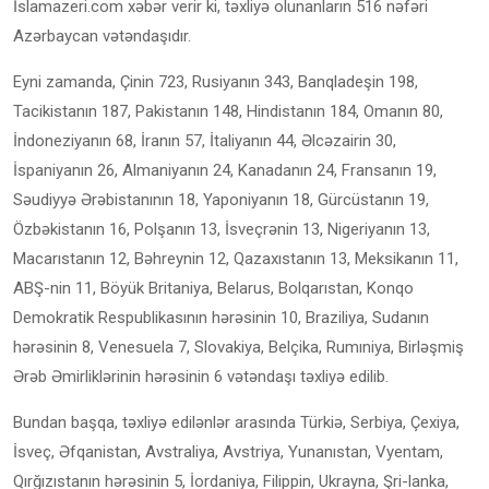
İslamazeri.com xəbər verir ki, təxliyə olunanların 516 nəfəri
Azərbaycan vətəndaşıdır.
Eyni zamanda, Çinin 723, Rusiyanın 343, Banqladeşin 198,
Tacikistanın 187, Pakistanın 148, Hindistanın 184, Omanın 80,
İndoneziyanın 68, İranın 57, İtaliyanın 44, Əlcəzairin 30,
İspaniyanın 26, Almaniyanın 24, Kanadanın 24, Fransanın 19,
Səudiyyə Ərəbistanının 18, Yaponiyanın 18, Gürcüstanın 19,
Özbəkistanın 16, Polşanın 13, İsveçrənin 13, Nigeriyanın 13,
Macarıstanın 12, Bəhreynin 12, Qazaxıstanın 13, Meksikanın 11,
ABŞ-nin 11, Böyük Britaniya, Belarus, Bolqarıstan, Konqo
Demokratik Respublikasının hərəsinin 10, Braziliya, Sudanın
hərəsinin 8, Venesuela 7, Slovakiya, Belçika, Rumıniya, Birləşmiş
Ərəb Əmirliklərinin hərəsinin 6 vətəndaşı təxliyə edilib.
Bundan başqa, təxliyə edilənlər arasında Türkiə, Serbiya, Çexiya,
İsveç, Əfqanistan, Avstraliya, Avstriya, Yunanıstan, Vyentam,
Qırğızıstanın hərəsinin 5, İordaniya, Filippin, Ukrayna, Şri-lanka,