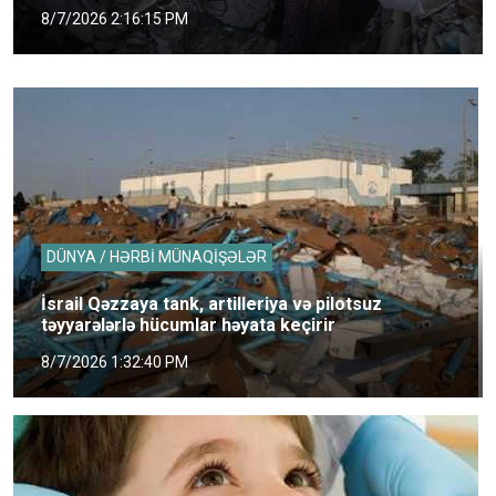
8/7/2026 2:16:15 PM
DÜNYA / HƏRBİ MÜNAQİŞƏLƏR
İsrail Qəzzaya tank, artilleriya və pilotsuz
təyyarələrlə hücumlar həyata keçirir
8/7/2026 1:32:40 PM