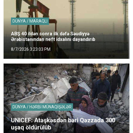
DÜNYA / MARAQLI
ABŞ 40 ildən sonra ilk dəfə Səudiyyə
Ərəbistanından neft idxalını dayandırıb
8/7/2026 3:23:03 PM
DÜNYA / HƏRBİ MÜNAQİŞƏLƏR
UNICEF: Atəşkəsdən bəri Qəzzada 300
uşaq öldürülüb