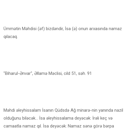
Ümmətin Məhdisi (əf) bizdəndir, İsa (ə) onun arxasında namaz
qılacaq.
"Biharul-Ənvar", Əllamə Məclisi, cild 51, səh. 91
Məhdi əleyhissalam İsanın Qüdsdə Ağ minarə-nin yanında nazil
olduğunu biləcək... İsa əleyhissalama deyəcək: İrəli keç və
camaatla namaz qıl. İsa deyəcək: Namaz sənə görə bərpa