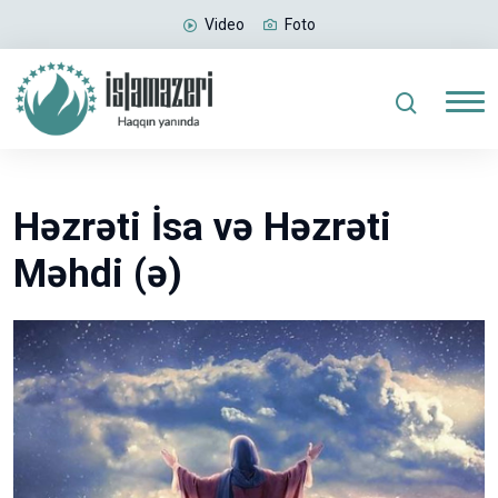
Video
Foto
Həzrəti İsa və Həzrəti
Məhdi (ə)