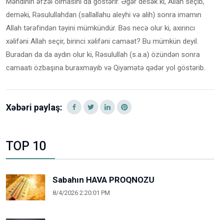
Məhdinin əfzəl olmasını da göstərir. Əgər desək ki, Allah seçib,
deməki, Rəsulullahdan (sallallahu aleyhi və alih) sonra imamın
Allah tərəfindən təyini mümkündür. Bəs necə olur ki, axırıncı
xəlifəni Allah seçir, birinci xəlifəni camaat? Bu mümkün deyil.
Buradan da da aydın olur ki, Rəsulullah (s.a.a) özündən sonra
camaatı özbaşına buraxmayıb və Qiyamətə qədər yol göstərib.
Xəbəri paylaş:
TOP 10
Sabahın HAVA PROQNOZU
8/4/2026 2:20:01 PM