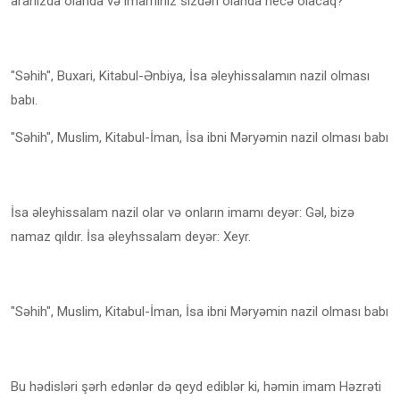
aranızda olanda və imamınız sizdən olanda necə olacaq?
"Səhih", Buxari, Kitabul-Ənbiya, İsa əleyhissalamın nazil olması
babı.
"Səhih", Muslim, Kitabul-İman, İsa ibni Məryəmin nazil olması babı
İsa əleyhissalam nazil olar və onların imamı deyər: Gəl, bizə
namaz qıldır. İsa əleyhssalam deyər: Xeyr.
"Səhih", Muslim, Kitabul-İman, İsa ibni Məryəmin nazil olması babı
Bu hədisləri şərh edənlər də qeyd ediblər ki, həmin imam Həzrəti