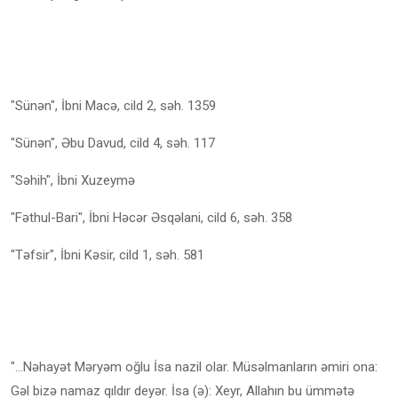
"Sünən", İbni Macə, cild 2, səh. 1359
"Sünən", Əbu Davud, cild 4, səh. 117
"Səhih", İbni Xuzeymə
"Fəthul-Bari", İbni Həcər Əsqəlani, cild 6, səh. 358
"Təfsir", İbni Kəsir, cild 1, səh. 581
"...Nəhayət Məryəm oğlu İsa nazil olar. Müsəlmanların əmiri ona:
Gəl bizə namaz qıldır deyər. İsa (ə): Xeyr, Allahın bu ümmətə