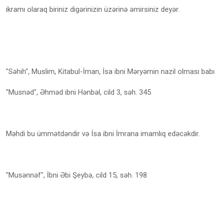
ikramı olaraq biriniz digərinizin üzərinə əmirsiniz deyər.
"Səhih", Muslim, Kitabul-İman, İsa ibni Məryəmin nazil olması babı
"Musnəd", Əhməd ibni Hənbəl, cild 3, səh. 345
Məhdi bu ümmətdəndir və İsa ibni İmrana imamlıq edəcəkdir.
"Musənnəf", İbni Əbi Şeybə, cild 15, səh. 198