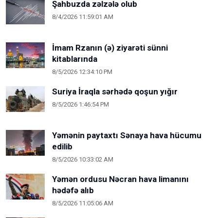
Şahbuzda zəlzələ olub
8/4/2026 11:59:01 AM
İmam Rzanın (ə) ziyarəti sünni
kitablarında
8/5/2026 12:34:10 PM
Suriya İraqla sərhədə qoşun yığır
8/5/2026 1:46:54 PM
Yəmənin paytaxtı Sənaya hava hücumu
edilib
8/5/2026 10:33:02 AM
Yəmən ordusu Nəcran hava limanını
hədəfə alıb
8/5/2026 11:05:06 AM