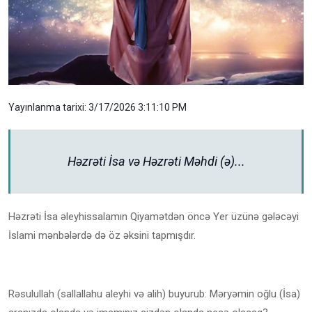
Yayınlanma tarixi: 3/17/2026 3:11:10 PM
Həzrəti İsa və Həzrəti Məhdi (ə)...
Həzrəti İsa əleyhissalamın Qiyamətdən öncə Yer üzünə gələcəyi
İslami mənbələrdə də öz əksini tapmışdır.
Rəsulullah (sallallahu aleyhi və alih) buyurub: Məryəmin oğlu (İsa)