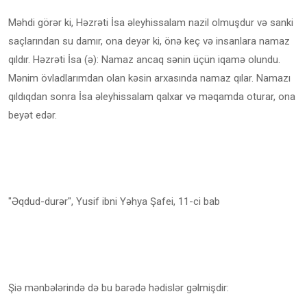
Məhdi görər ki, Həzrəti İsa əleyhissalam nazil olmuşdur və sanki
saçlarından su damır, ona deyər ki, önə keç və insanlara namaz
qıldır. Həzrəti İsa (ə): Namaz ancaq sənin üçün iqamə olundu.
Mənim övladlarımdan olan kəsin arxasında namaz qılar. Namazı
qıldıqdan sonra İsa əleyhissalam qalxar və məqamda oturar, ona
beyət edər.
"Əqdud-durər", Yusif ibni Yəhya Şafei, 11-ci bab
Şiə mənbələrində də bu barədə hədislər gəlmişdir: