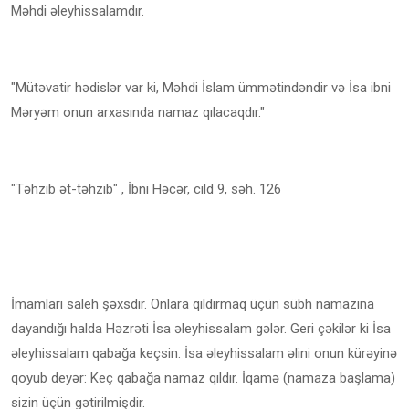
Məhdi əleyhissalamdır.
"Mütəvatir hədislər var ki, Məhdi İslam ümmətindəndir və İsa ibni
Məryəm onun arxasında namaz qılacaqdır."
"Təhzib ət-təhzib" , İbni Həcər, cild 9, səh. 126
İmamları saleh şəxsdir. Onlara qıldırmaq üçün sübh namazına
dayandığı halda Həzrəti İsa əleyhissalam gələr. Geri çəkilər ki İsa
əleyhissalam qabağa keçsin. İsa əleyhissalam əlini onun kürəyinə
qoyub deyər: Keç qabağa namaz qıldır. İqamə (namaza başlama)
sizin üçün gətirilmişdir.