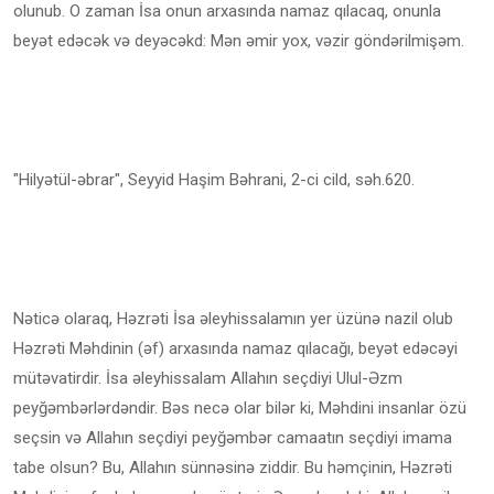
olunub. O zaman İsa onun arxasında namaz qılacaq, onunla
beyət edəcək və deyəcəkd: Mən əmir yox, vəzir göndərilmişəm.
"Hilyətül-əbrar", Seyyid Haşim Bəhrani, 2-ci cild, səh.620.
Nəticə olaraq, Həzrəti İsa əleyhissalamın yer üzünə nazil olub
Həzrəti Məhdinin (əf) arxasında namaz qılacağı, beyət edəcəyi
mütəvatirdir. İsa əleyhissalam Allahın seçdiyi Ulul-Əzm
peyğəmbərlərdəndir. Bəs necə olar bilər ki, Məhdini insanlar özü
seçsin və Allahın seçdiyi peyğəmbər camaatın seçdiyi imama
tabe olsun? Bu, Allahın sünnəsinə ziddir. Bu həmçinin, Həzrəti