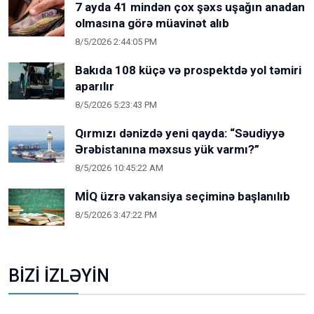
7 ayda 41 mindən çox şəxs uşağın anadan
olmasına görə müavinət alıb
8/5/2026 2:44:05 PM
Bakıda 108 küçə və prospektdə yol təmiri
aparılır
8/5/2026 5:23:43 PM
Qırmızı dənizdə yeni qayda: “Səudiyyə
Ərəbistanına məxsus yük varmı?”
8/5/2026 10:45:22 AM
MİQ üzrə vakansiya seçiminə başlanılıb
8/5/2026 3:47:22 PM
BİZİ İZLƏYİN