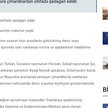
ra çimərliklərdən istifadə qadağan edilib.
istifadə qadağan edilib.
azirliyi məlumat yayıb.
ələrinə əsasən bəzi ərazilərdə götürülmüş dəniz suyu
n qüvvədə olan sanitariya norma və qaydalarının tələblərinə
un Türkan, Suraxanı rayonunun Hövsan, Səbail rayonunun Şıx,
Lənkəran şəhərinin Aşağı Nüvədi qəsəbəsi, Sütəmurdov kəndi,
 Niyazoba ərazisində yerləşən çimərliklərdə sanitariya-
rklənməsi nəticəsində dəniz suyunun keyfiyyət göstəricilərində
B
lığının qorunması məqsədilə "Sanitariya-epidemioloji
ika Gigiyena və Epidemiologiya Mərkəzi qeyd olunan