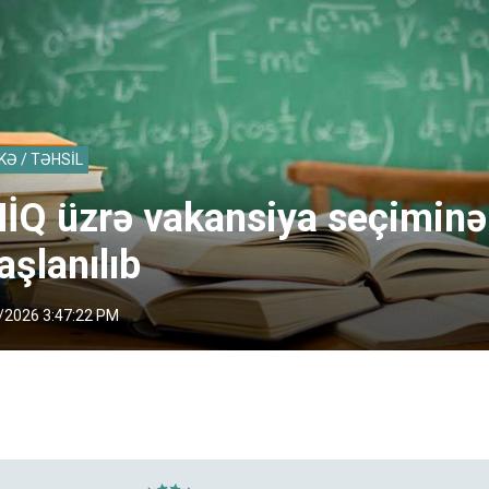
KƏ / TƏHSİL
İQ üzrə vakansiya seçiminə
aşlanılıb
/2026 3:47:22 PM