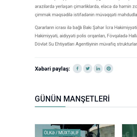
ərazilərdə yerləşən çimərliklərdə, eləcə də həmin z
çimmək məqsədilə istifadənin müvəqqəti məhdudlaşd
Qərarların icrası ilə bağlı Bakı Şəhər İcra Hakimiyy
Hakimiyyəti, aidiyyəti polis orqanları, Fövqəladə Ha
Dövlət Su Ehtiyatları Agentliyinin müvafiq strukturlar
Xəbəri paylaş:
GÜNÜN MANŞETLERİ
ÖLKƏ / MÜXTƏLİF