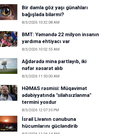
Bir damla göz yaşı günahları
bağışlada bilərmi?
8/3/2026 10:32:08 AM
BMT: Yəməndə 22 milyon insanın
yardıma ehtiyacı var
8/3/2026 10:02:55 AM
Ağdərədə mina partlayıb, iki
nəfər xəsarət alıb
8/3/2026 11:50:00 AM
HƏMAS rəsmisi: Müqavimət
ədəbiyyatında "silahsızlanma"
termini yoxdur
8/3/2026 12:07:35 PM
İsrail Livanın cənubuna
hücumlarını gücləndirib
8/3/2026 11:26:14 AM