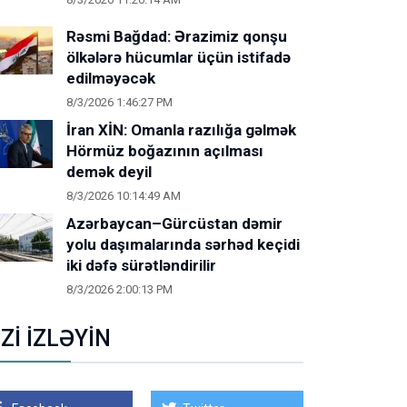
Rəsmi Bağdad: Ərazimiz qonşu
ölkələrə hücumlar üçün istifadə
edilməyəcək
8/3/2026 1:46:27 PM
İran XİN: Omanla razılığa gəlmək
Hörmüz boğazının açılması
demək deyil
8/3/2026 10:14:49 AM
Azərbaycan–Gürcüstan dəmir
yolu daşımalarında sərhəd keçidi
iki dəfə sürətləndirilir
8/3/2026 2:00:13 PM
İZİ İZLƏYİN