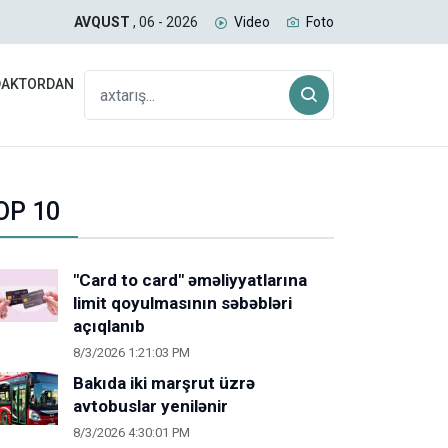
xs uşağın anadan olmasına görə müavinət alıb
Suri
AVQUST
, 06 - 2026
Video
Foto
DAKTORDAN
OP 10
"Card to card" əməliyyatlarına
limit qoyulmasının səbəbləri
açıqlanıb
8/3/2026 1:21:03 PM
Bakıda iki marşrut üzrə
avtobuslar yenilənir
8/3/2026 4:30:01 PM