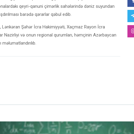
onalardakı qeyri-qanuni çimərlik sahələrində dəniz suyundan
ırılması barədə qərarlar qəbul edib.
əti, Lənkəran Şəhər İcra Hakimiyyəti, Xaçmaz Rayon İcra
llar Nazirliyi və onun regional qurumları, həmçinin Azərbaycan
ı məlumatlandırılıb.