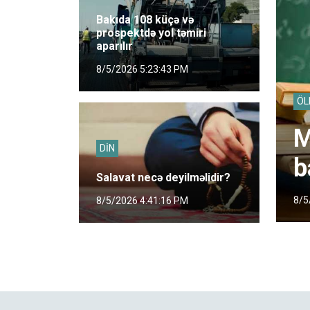
Bakıda 108 küçə və
prospektdə yol təmiri
aparılır
8/5/2026 5:23:43 PM
ÖL
M
DİN
b
Salavat necə deyilməlidir?
8/5
8/5/2026 4:41:16 PM