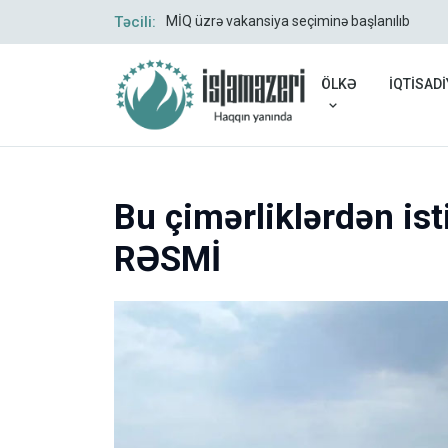
Təcili:
MİQ üzrə vakansiya seçiminə başlanılıb
ÖLKƏ
İQTİSADİ
Bu çimərliklərdən ist
RƏSMİ