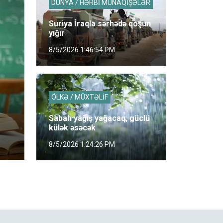
DÜNYA / HƏRBİ MÜNAQİŞƏLƏR
Suriya İraqla sərhədə qoşun
yığır
8/5/2026 1:46:54 PM
ÖLKƏ / MÜXTƏLİF
Sabah yağış yağacaq, güclü
külək əsəcək
8/5/2026 1:24:26 PM