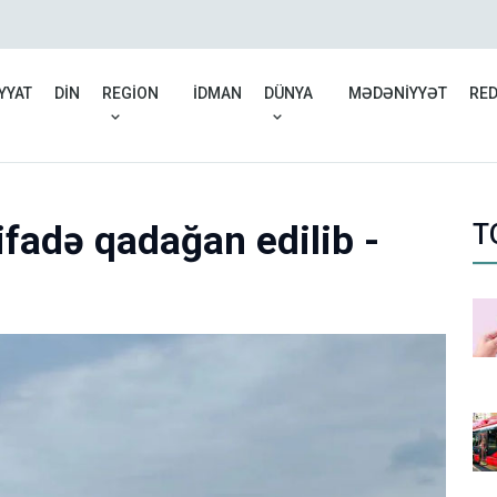
7 ayda 41 mindən çox şə
YYAT
DİN
REGİON
İDMAN
DÜNYA
MƏDƏNİYYƏT
RE
ifadə qadağan edilib -
T