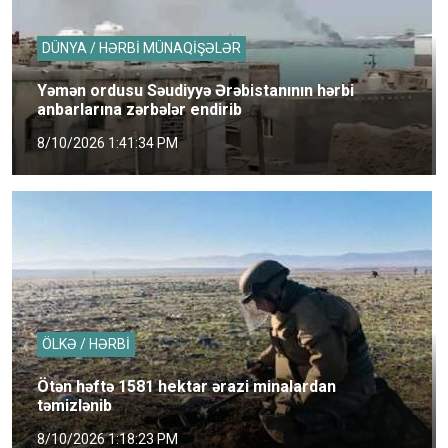
DÜNYA / HƏRBİ MÜNAQİŞƏLƏR
Yəmən ordusu Səudiyyə Ərəbistanının hərbi
anbarlarına zərbələr endirib
8/10/2026 1:41:34 PM
ÖLKƏ / HƏRBİ
Ötən həftə 1581 hektar ərazi minalardan
təmizlənib
8/10/2026 1:18:23 PM