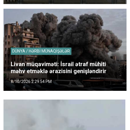
DÜNYA / HƏRBİ MÜNAQİŞƏLƏR
Livan müqaviməti: İsrail ətraf mühiti
məhv etməklə ərazisini genişləndirir
8/10/2026 2:29:54 PM