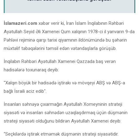
İslamazeri.com
xəbər verir ki, İran İslam İnqilabının Rəhbəri
Ayətullah Seyid Əli Xamenei Qum xalqının 1978-ci il yanvarın 9-da
Pəhləvi rejiminə qarşı tarixi qiyamının ildönümündə bu şəhərin
müxtəlif təbəqələrini təmsil edən vətəndaşlarla görüşüb.
İnqilabın Rəhbəri Ayətullah Xamenei Qəzzada baş verən
hadisələrə toxunaraq deyib:
"Xalqın böyük bir hadisədə iştirakı və mövqeyi ABŞ və ABŞ-a
bağlı İsraili aciz edib".
İnsanları səhnəyə çıxarmağın Ayətullah Xomeyninin strateji
siyasəti və insanları səhnədən uzaqlaşdırmaq üçün düşmənin
strateji siyasəti olduğunu bildirən Ayətullah Xamenei deyib:
“Seçkilərdə iştirak etməmək düşmənin strateji siyasətidir.