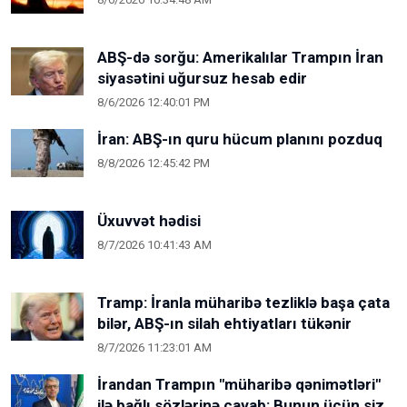
ABŞ-də sorğu: Amerikalılar Trampın İran
siyasətini uğursuz hesab edir
8/6/2026 12:40:01 PM
İran: ABŞ-ın quru hücum planını pozduq
8/8/2026 12:45:42 PM
Üxuvvət hədisi
8/7/2026 10:41:43 AM
Tramp: İranla müharibə tezliklə başa çata
bilər, ABŞ-ın silah ehtiyatları tükənir
8/7/2026 11:23:01 AM
İrandan Trampın "müharibə qənimətləri"
ilə bağlı sözlərinə cavab: Bunun üçün siz