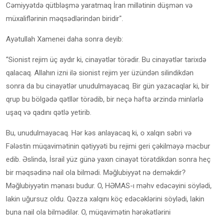
Cəmiyyətdə qütbləşmə yaratmaq İran millətinin düşmən və
müxaliflərinin məqsədlərindən biridir".
Ayətullah Xamenei daha sonra deyib:
“Sionist rejim üç aydır ki, cinayətlər törədir. Bu cinayətlər tarixdə
qalacaq. Allahın izni ilə sionist rejim yer üzündən silindikdən
sonra da bu cinayətlər unudulmayacaq. Bir gün yazacaqlar ki, bir
qrup bu bölgədə qətllər törədib, bir neçə həftə ərzində minlərlə
uşaq və qadını qətlə yetirib.
Bu, unudulmayacaq. Hər kəs anlayacaq ki, o xalqın səbri və
Fələstin müqavimətinin qətiyyəti bu rejimi geri çəkilməyə məcbur
edib. Əslində, İsrail yüz günə yaxın cinayət törətdikdən sonra heç
bir məqsədinə nail ola bilmədi. Məğlubiyyət nə deməkdir?
Məğlubiyyətin mənası budur. O, HƏMAS-ı məhv edəcəyini söylədi,
lakin uğursuz oldu. Qəzza xalqını köç edəcəklərini söylədi, lakin
buna nail ola bilmədilər. O, müqavimətin hərəkətlərini