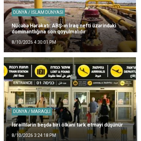
DÜNYA / İSLAM DÜNYASI
Nücəbə Hərəkatı: ABŞ-ın İraq nefti üzərindəki
dominantlığına son qoyulmalıdır
8/10/2026 4:30:01 PM
DÜNYA / MARAQLI
İsraillilərin beşdə biri ölkəni tərk etməyi düşünür
8/10/2026 3:24:18 PM