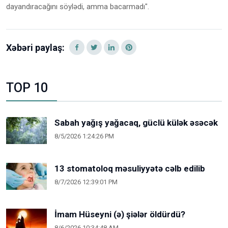
dayandıracağını söylədi, amma bacarmadı".
Xəbəri paylaş:
TOP 10
Sabah yağış yağacaq, güclü külək əsəcək
8/5/2026 1:24:26 PM
13 stomatoloq məsuliyyətə cəlb edilib
8/7/2026 12:39:01 PM
İmam Hüseyni (ə) şiələr öldürdü?
8/6/2026 10:34:48 AM