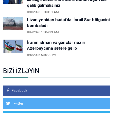
qalib gəlməlisiniz
8/8/2026 10:00:01 AM
Livan yenidən hədəfdə: İsrail Sur bölgəsini
bombaladı
8/6/2026 10:04:33 AM
İranın idman və gənclər naziri
Azərbaycana səfərə gəlib
8/6/2026 5:30:20 PM
BİZİ İZLƏYİN
Facebook
Twitter