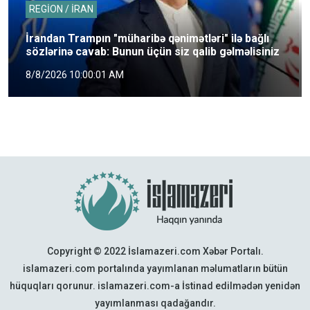
REGİON / İRAN
İrandan Trampın "müharibə qənimətləri" ilə bağlı
sözlərinə cavab: Bunun üçün siz qalib gəlməlisiniz
8/8/2026 10:00:01 AM
Copyright © 2022 İslamazeri.com Xəbər Portalı.
islamazeri.com portalında yayımlanan məlumatların bütün
hüquqları qorunur. islamazeri.com-a İstinad edilmədən yenidən
yayımlanması qadağandır.