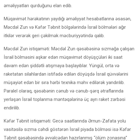
əməliyyatları qurduğunu elan edib.
Müqavimət hərəkatının yaydığı əməliyyat hesabatlarına əsasən,
Məcdəl Zun və Kəfər Təbnit bölgələrində İsrail bölmələri ağır
itkilər verərək geri çəkilmək məcburiyyətində qalıb.
Məcdəl Zun istiqaməti: Məcdəl Zun qəsəbəsinə sızmağa çalışan
İsrail bölməsini aşkar edən müqavimət döyüşçüləri iki saat
davam edən şiddətli atışmaya başlayıblar. Yüngül, orta və
raketatan silahlardan istifadə edilən döyüşdə İsrail qüvvələrini
müşayiət edən bir sıra hərbi texnika məhv edilərək yandırılıb.
Paralel olaraq, qəsəbənin cənub və cənub-şərq ətraflarında
yerləşən İsrail toplanma məntəqələrinə üç ayrı raket zərbəsi
endirilib.
Kəfər Təbnit istiqaməti: Gecə saatlarında Ərnun-Zafata yolu
vasitəsilə sızma cəhdi göstərən İsrail piyada bölməsi isə Kəfər
Təbnit qəsəbəsində əvvəlcədən hazırlanmış “ölüm zonasına”