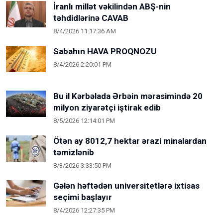
İranlı millət vəkilindən ABŞ-nin
təhdidlərinə CAVAB
8/4/2026 11:17:36 AM
Sabahın HAVA PROQNOZU
8/4/2026 2:20:01 PM
Bu il Kərbəlada Ərbəin mərasimində 20
milyon ziyarətçi iştirak edib
8/5/2026 12:14:01 PM
Ötən ay 8012,7 hektar ərazi minalardan
təmizlənib
8/3/2026 3:33:50 PM
Gələn həftədən universitetlərə ixtisas
seçimi başlayır
8/4/2026 12:27:35 PM