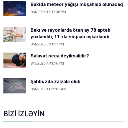
Bakıda meteor yağışı müşahidə olunacaq
8/4/2026 12:17:36 PM
Bakı və rayonlarda ötən ay 78 aptek
yoxlanılıb, 11-də nöqsan aşkarlanıb
8/4/2026 5:31:11 PM
Salavat necə deyilməlidir?
8/5/2026 4:41:16 PM
Şahbuzda zəlzələ olub
8/4/2026 11:59:01 AM
BİZİ İZLƏYİN