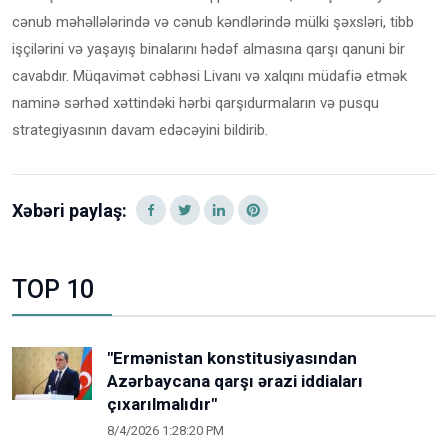
cənub məhəllələrində və cənub kəndlərində mülki şəxsləri, tibb
işçilərini və yaşayış binalarını hədəf almasına qarşı qanuni bir
cavabdır. Müqavimət cəbhəsi Livanı və xalqını müdafiə etmək
naminə sərhəd xəttindəki hərbi qarşıdurmaların və pusqu
strategiyasının davam edəcəyini bildirib.
Xəbəri paylaş:
TOP 10
"Ermənistan konstitusiyasından
Azərbaycana qarşı ərazi iddiaları
çıxarılmalıdır"
8/4/2026 1:28:20 PM