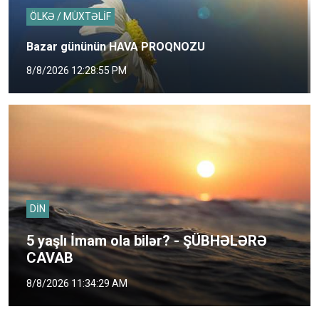
ÖLKƏ / MÜXTƏLİF
Bazar gününün HAVA PROQNOZU
8/8/2026 12:28:55 PM
DİN
5 yaşlı İmam ola bilər? - ŞÜBHƏLƏRƏ
CAVAB
8/8/2026 11:34:29 AM