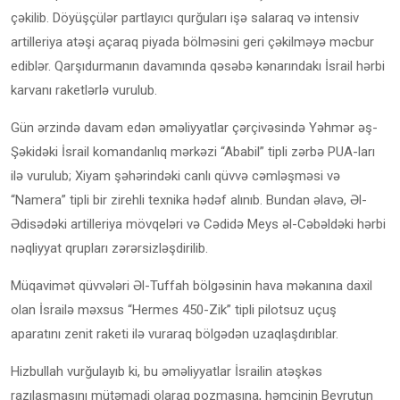
çəkilib. Döyüşçülər partlayıcı qurğuları işə salaraq və intensiv
artilleriya atəşi açaraq piyada bölməsini geri çəkilməyə məcbur
ediblər. Qarşıdurmanın davamında qəsəbə kənarındakı İsrail hərbi
karvanı raketlərlə vurulub.
Gün ərzində davam edən əməliyyatlar çərçivəsində Yəhmər əş-
Şəkidəki İsrail komandanlıq mərkəzi “Ababil” tipli zərbə PUA-ları
ilə vurulub; Xiyam şəhərindəki canlı qüvvə cəmləşməsi və
“Namera” tipli bir zirehli texnika hədəf alınıb. Bundan əlavə, Əl-
Ədisədəki artilleriya mövqeləri və Cədidə Meys əl-Cəbəldəki hərbi
nəqliyyat qrupları zərərsizləşdirilib.
Müqavimət qüvvələri Əl-Tuffah bölgəsinin hava məkanına daxil
olan İsrailə məxsus “Hermes 450-Zik” tipli pilotsuz uçuş
aparatını zenit raketi ilə vuraraq bölgədən uzaqlaşdırıblar.
Hizbullah vurğulayıb ki, bu əməliyyatlar İsrailin atəşkəs
razılaşmasını mütəmadi olaraq pozmasına, həmçinin Beyrutun