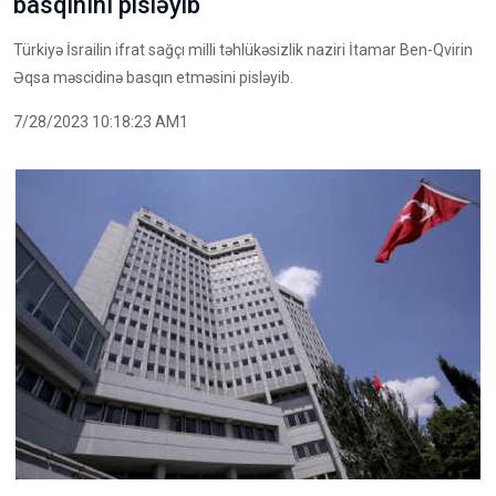
basqınını pisləyib
Türkiyə İsrailin ifrat sağçı milli təhlükəsizlik naziri İtamar Ben-Qvirin
Əqsa məscidinə basqın etməsini pisləyib.
7/28/2023 10:18:23 AM1