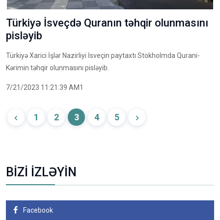
Türkiyə İsveçdə Quranın təhqir olunmasını
pisləyib
Türkiyə Xarici İşlər Nazirliyi İsveçin paytaxtı Stokholmda Qurani-
Kərimin təhqir olunmasını pisləyib.
7/21/2023 11:21:39 AM1
1
2
3
4
5
BİZİ İZLƏYİN
Facebook