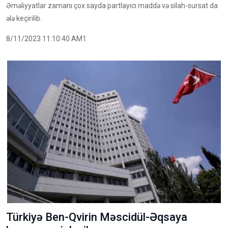
Əməliyyatlar zamanı çox sayda partlayıcı maddə və silah-sursat da
ələ keçirilib.
8/11/2023 11:10:40 AM1
Türkiyə Ben-Qvirin Məscidül-Əqsaya