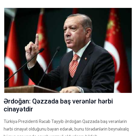
Ərdoğan: Qəzzada baş verənlər hərbi
cinayətdir
Türkiyə Prezidenti Rəcəb Tayyib Ərdoğan Qəzzada baş verənlərin
hərbi cinayət olduğunu bəyan edərək, bunu törədənlərin beynəlxalq