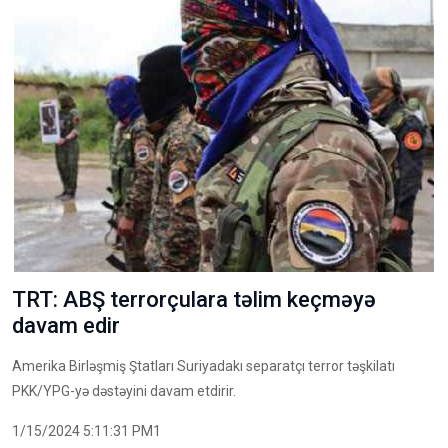
TRT: ABŞ terrorçulara təlim keçməyə
davam edir
Amerika Birləşmiş Ştatları Suriyadakı separatçı terror təşkilatı
PKK/YPG-yə dəstəyini davam etdirir.
1/15/2024 5:11:31 PM1