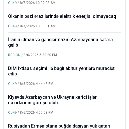
ÖLKƏ
/ 8/7/2026 10:02:08 AM
Ölkənin bəzi ərazilərində elektrik enerjisi olmayacaq
ÖLKƏ
/ 8/7/2026 10:00:01 AM
İranın idman və gənclər naziri Azərbaycana səfərə
gəlib
REGİON
/ 8/6/2026 5:30:20 PM
DİM İxtisas seçimi ilə bağlı abituriyentlərə müraciət
edib
ÖLKƏ
/ 8/6/2026 4:44:43 PM
Kiyevdə Azərbaycan və Ukrayna xarici işlər
nazirlərinin görüşü olub
ÖLKƏ
/ 8/6/2026 4:05:58 PM
Rusiyadan Ermənistana buğda daşıyan yük qatarı