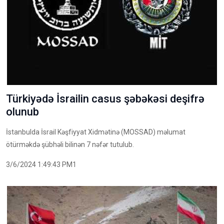
Türkiyədə İsrailin casus şəbəkəsi deşifrə
olunub
İstanbulda İsrail Kəşfiyyat Xidmətinə (MOSSAD) məlumat
ötürməkdə şübhəli bilinən 7 nəfər tutulub.
3/6/2024 1:49:43 PM1