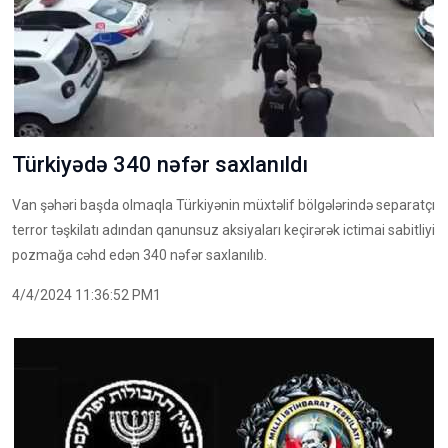
Türkiyədə 340 nəfər saxlanıldı
Van şəhəri başda olmaqla Türkiyənin müxtəlif bölgələrində separatçı
terror təşkilatı adından qanunsuz aksiyaları keçirərək ictimai sabitliyi
pozmağa cəhd edən 340 nəfər saxlanılıb.
4/4/2024 11:36:52 PM1