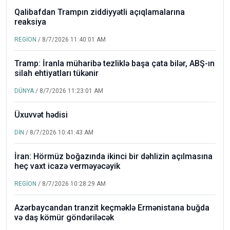
Qalibafdan Trampın ziddiyyətli açıqlamalarına
reaksiya
REGİON
/ 8/7/2026 11:40:01 AM
Tramp: İranla müharibə tezliklə başa çata bilər, ABŞ-ın
silah ehtiyatları tükənir
DÜNYA
/ 8/7/2026 11:23:01 AM
Üxuvvət hədisi
DİN
/ 8/7/2026 10:41:43 AM
İran: Hörmüz boğazında ikinci bir dəhlizin açılmasına
heç vaxt icazə verməyəcəyik
REGİON
/ 8/7/2026 10:28:29 AM
Azərbaycandan tranzit keçməklə Ermənistana buğda
və daş kömür göndəriləcək