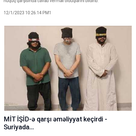
hüquq qarşısında cavab verməli olduqlarını bildirib.
12/1/2023 10:26:14 PM1
MİT İŞİD-ə qarşı əməliyyat keçirdi -
Suriyada...