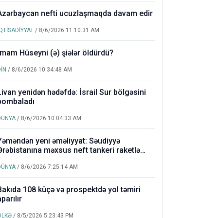
Azərbaycan nefti ucuzlaşmaqda davam edir
İQTİSADİYYAT
/ 8/6/2026 11:10:31 AM
İmam Hüseyni (ə) şiələr öldürdü?
DİN
/ 8/6/2026 10:34:48 AM
Livan yenidən hədəfdə: İsrail Sur bölgəsini
bombaladı
DÜNYA
/ 8/6/2026 10:04:33 AM
Yəməndən yeni əməliyyat: Səudiyyə
Ərəbistanına məxsus neft tankeri raketlə
vuruldu
DÜNYA
/ 8/6/2026 7:25:14 AM
Bakıda 108 küçə və prospektdə yol təmiri
aparılır
ÖLKƏ
/ 8/5/2026 5:23:43 PM