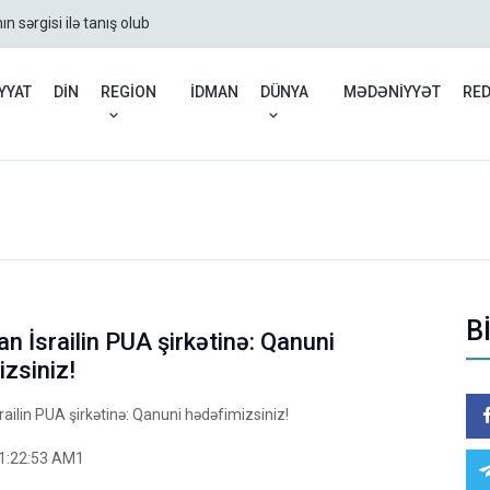
sərgisi ilə tanış olub
Azərbaycan nefti ucuzl
YYAT
DİN
REGİON
İDMAN
DÜNYA
MƏDƏNİYYƏT
RE
B
n İsrailin PUA şirkətinə: Qanuni
zsiniz!
ailin PUA şirkətinə: Qanuni hədəfimizsiniz!
1:22:53 AM1