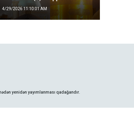
4/29/2026 11:10:01 AM
3/20/202
lmədən yenidən yayımlanması qadağandır.