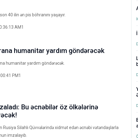
 son 40 ilin ən pis böhranını yaşayır.
0:36:13 AM1
İrana humanitar yardım göndərəcək
ana humanitar yardım göndərəcək.
:00:41 PM1
zaladı: Bu əcnəbilər öz ölkələrinə
yəcək!
in Rusiya Silahlı Qüvvələrində xidmət edən əcnəbi vətəndaşlarla
anun imzalayıb.