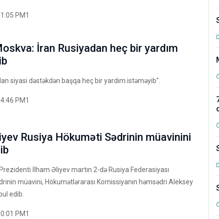
41:05 PM1
oskva: İran Rusiyadan heç bir yardım
ib
dan siyasi dəstəkdən başqa heç bir yardım istəməyib".
14:46 PM1
iyev Rusiya Hökuməti Sədrinin müavinini
ib
rezidenti İlham Əliyev martın 2-də Rusiya Federasiyası
rinin müavini, Hökumətlərarası Komissiyanın həmsədri Aleksey
ul edib.
30:01 PM1