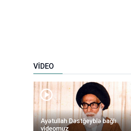
VİDEO
lduğu
Ayətullah Dəstğeyblə bağlı
videomuz