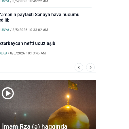
DÜNYA
/ 8/5/2026 10:45:22 AM
Yəmənin paytaxtı Sənaya hava hücumu
edilib
DÜNYA
/ 8/5/2026 10:33:02 AM
Azərbaycan nefti ucuzlaşıb
ÖLKƏ
/ 8/5/2026 10:13:45 AM
Fitr 
İmam Rza (ə) haqqında
İnfoV