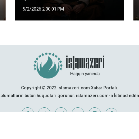
5/2/2026 2:00:01 PM
Copyright © 2022 İslamazeri.com Xəbər Portalı.
əlumatların bütün hüquqları qorunur. islamazeri.com-a İstinad edi
Web Design:
Quattro Project