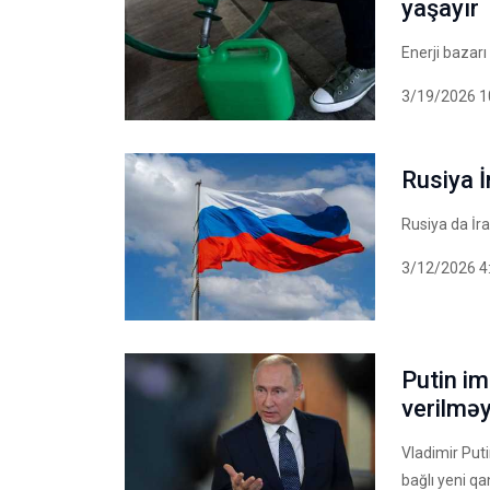
yaşayır
Enerji bazarı
3/19/2026 1
Rusiya 
Rusiya da İr
3/12/2026 4
Putin im
verilmə
Vladimir Put
bağlı yeni q