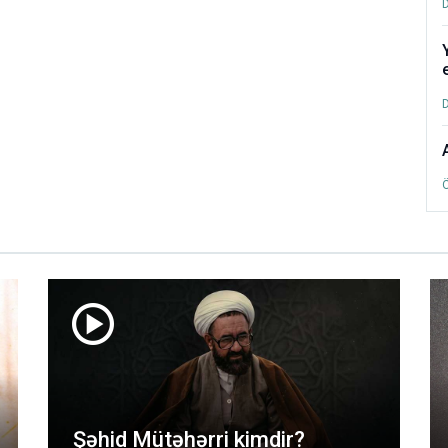
Şəhid Mütəhərri kimdir?