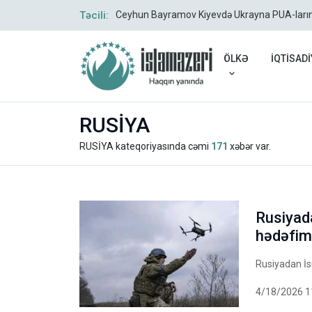
ır
Təcili:
Ceyhun Bayramov Kiyevdə Ukrayna PUA-larının 
ÖLKƏ
İQTİSADİ
RUSİYA
RUSİYA kateqoriyasında cəmi
171
xəbər var.
Rusiyada
hədəfimi
Rusiyadan İsr
4/18/2026 1