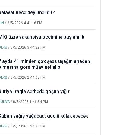
Salavat necə deyilməlidir?
DİN
/ 8/5/2026 4:41:16 PM
MİQ üzrə vakansiya seçiminə başlanılıb
ÖLKƏ
/ 8/5/2026 3:47:22 PM
7 ayda 41 mindən çox şəxs uşağın anadan
olmasına görə müavinət alıb
ÖLKƏ
/ 8/5/2026 2:44:05 PM
Suriya İraqla sərhədə qoşun yığır
DÜNYA
/ 8/5/2026 1:46:54 PM
Sabah yağış yağacaq, güclü külək əsəcək
ÖLKƏ
/ 8/5/2026 1:24:26 PM