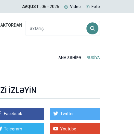
aşmaqda davam edir
İmam
AVQUST
, 06 - 2026
Video
Foto
DAKTORDAN
ANA SƏHİFƏ
RUSİYA
İZİ İZLƏYİN
Facebook
Twitter
Telegram
Youtube