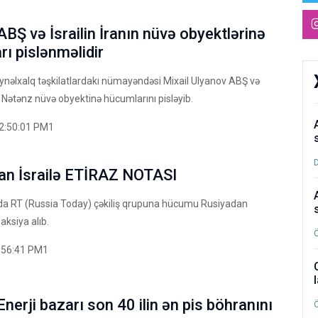
ABŞ və İsrailin İranın nüvə obyektlərinə
ı pislənməlidir
ynəlxalq təşkilatlardakı nümayəndəsi Mixail Ulyanov ABŞ və
ın Nətənz nüvə obyektinə hücumlarını pisləyib.
2:50:01 PM1
an İsrailə ETİRAZ NOTASI
anda RT (Russia Today) çəkiliş qrupuna hücumu Rusiyadan
aksiya alıb.
:56:41 PM1
Enerji bazarı son 40 ilin ən pis böhranını