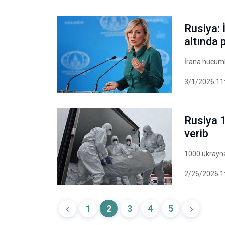
Rusiya: 
altında p
İrana hücumla
3/1/2026 11
Rusiya 1
verib
1000 ukraynal
2/26/2026 1
1
2
3
4
5