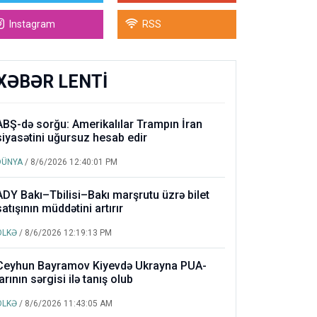
Instagram
RSS
XƏBƏR LENTİ
ABŞ-də sorğu: Amerikalılar Trampın İran
siyasətini uğursuz hesab edir
DÜNYA
/ 8/6/2026 12:40:01 PM
ADY Bakı–Tbilisi–Bakı marşrutu üzrə bilet
satışının müddətini artırır
ÖLKƏ
/ 8/6/2026 12:19:13 PM
Ceyhun Bayramov Kiyevdə Ukrayna PUA-
larının sərgisi ilə tanış olub
ÖLKƏ
/ 8/6/2026 11:43:05 AM