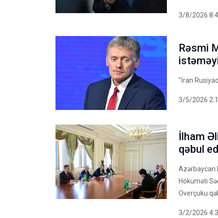
3/8/2026 8:
Rəsmi M
istəməy
"İran Rusiya
3/5/2026 2:
İlham Əl
qəbul ed
Azərbaycan P
Hökuməti Səd
Overçuku qəb
3/2/2026 4: