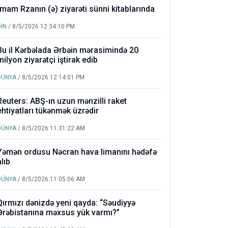
İmam Rzanın (ə) ziyarəti sünni kitablarında
DİN
/ 8/5/2026 12:34:10 PM
Bu il Kərbəlada Ərbəin mərasimində 20
milyon ziyarətçi iştirak edib
DÜNYA
/ 8/5/2026 12:14:01 PM
Reuters: ABŞ-ın uzun mənzilli raket
ehtiyatları tükənmək üzrədir
DÜNYA
/ 8/5/2026 11:31:22 AM
Yəmən ordusu Nəcran hava limanını hədəfə
alıb
DÜNYA
/ 8/5/2026 11:05:06 AM
Qırmızı dənizdə yeni qayda: “Səudiyyə
Ərəbistanına məxsus yük varmı?”