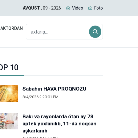
uğda və daş kömür daşıyan yük qatarı Biləcəridən yola
İran
AVQUST
, 09 - 2026
Video
Foto
gəlm
DAKTORDAN
OP 10
Sabahın HAVA PROQNOZU
8/4/2026 2:20:01 PM
Bakı və rayonlarda ötən ay 78
aptek yoxlanılıb, 11-də nöqsan
aşkarlanıb