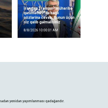
İrandan Trampın "müharibə
qənimətləri" ilə bağlı
sözlərinə cavab: Bunun üçün
siz qalib gəlməlisiniz
8/8/2026 10:00:01 AM
lmədən yenidən yayımlanması qadağandır.