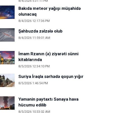
8/4/2026 5:31:11 PM
Bakıda meteor yağışı müşahidə
olunacaq
8/4/2026 12:17:36 PM
Şahbuzda zəlzələ olub
8/4/2026 11:59:01 AM
İmam Rzanın (ə) ziyarəti sünni
kitablarında
8/5/2026 12:34:10 PM
Suriya İraqla sərhədə qoşun yığır
8/5/2026 1:46:54 PM
Yəmənin paytaxtı Sənaya hava
hücumu edilib
8/5/2026 10:33:02 AM