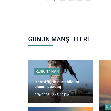
GÜNÜN MANŞETLERİ
REGİON / İRAN
İran: ABŞ-ın quru hücum
planını pozduq
8/8/2026 12:45:42 PM
Dİ