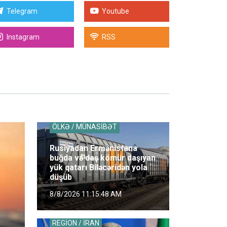
Telegram
Youtube
Instagram
RSS
ÖLKƏ / MÜNASİBƏT
Rusiyadan Ermənistana
buğda və daş kömür daşıyan
yük qatarı Biləcəridən yola
düşüb
8/8/2026 11:15:48 AM
REGİON / İRAN