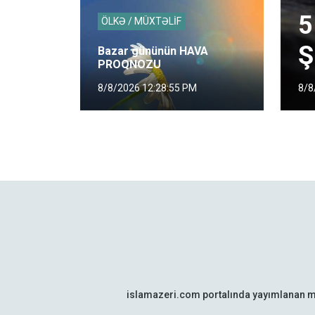
5
ÖLKƏ / MÜXTƏLİF
Ş
Bazar gününün HAVA
PROQNOZU
8/8
8/8/2026 12:28:55 PM
islamazeri.com portalında yayımlanan m