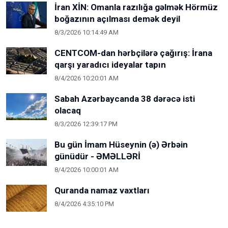
İran XİN: Omanla razılığa gəlmək Hörmüz
boğazının açılması demək deyil
8/3/2026 10:14:49 AM
CENTCOM-dan hərbçilərə çağırış: İrana
qarşı yaradıcı ideyalar tapın
8/4/2026 10:20:01 AM
Sabah Azərbaycanda 38 dərəcə isti
olacaq
8/3/2026 12:39:17 PM
Bu gün İmam Hüseynin (ə) Ərbəin
günüdür - ƏMƏLLƏRİ
8/4/2026 10:00:01 AM
Quranda namaz vaxtları
8/4/2026 4:35:10 PM