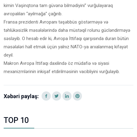
kimin Vaşinqtona tam güvənə bilmədiyini” vurğulayaraq
avropalıları “ayılmağa” çağırıb.
Fransa prezidenti Avropanı təşəbbüs göstərməyə və
təhlükəsizlik məsələlərində daha müstəqil rolunu gücləndirməyə
səsləyib. O hesab edir ki, Avropa İttifaqı qarşısında duran bütün
məsələləri həll etmək üçün yalnız NATO-ya arxalanmaq kifayət
deyil.
Makron Avropa İttifaqı daxilində öz müdafiə və siyasi
mexanizmlərinin inkişaf etdirilməsinin vacibliyini vurğulayıb.
Xəbəri paylaş:
TOP 10