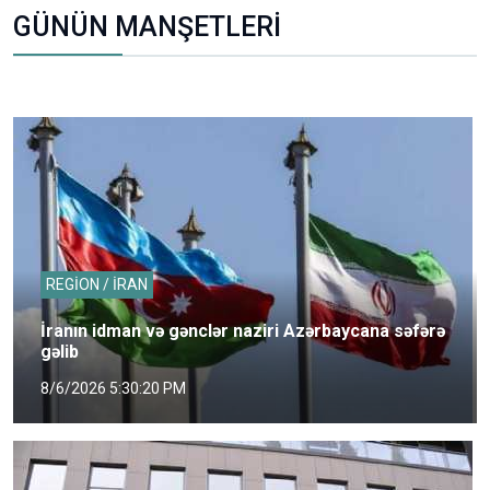
GÜNÜN MANŞETLERİ
REGİON / İRAN
İranın idman və gənclər naziri Azərbaycana səfərə
gəlib
8/6/2026 5:30:20 PM