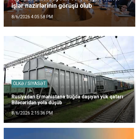
işlər nazirlərinin görüşü olub
8/6/2026 4:05:58 PM
ÖLKƏ / SİYASƏT
Rusiyadan Ermənistana buğda daşıyan yük qatarı
Biləcəridən yola düşüb
8/6/2026 2:15:36 PM