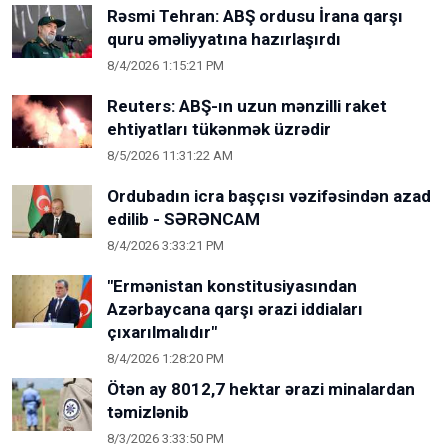
Rəsmi Tehran: ABŞ ordusu İrana qarşı
quru əməliyyatına hazırlaşırdı
8/4/2026 1:15:21 PM
Reuters: ABŞ-ın uzun mənzilli raket
ehtiyatları tükənmək üzrədir
8/5/2026 11:31:22 AM
Ordubadın icra başçısı vəzifəsindən azad
edilib - SƏRƏNCAM
8/4/2026 3:33:21 PM
"Ermənistan konstitusiyasından
Azərbaycana qarşı ərazi iddiaları
çıxarılmalıdır"
8/4/2026 1:28:20 PM
Ötən ay 8012,7 hektar ərazi minalardan
təmizlənib
8/3/2026 3:33:50 PM