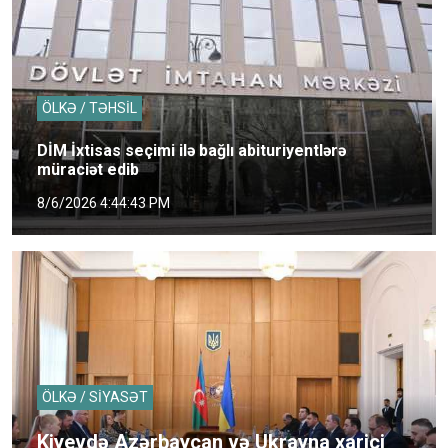
ÖLKƏ / TƏHSİL
DİM İxtisas seçimi ilə bağlı abituriyentlərə
müraciət edib
8/6/2026 4:44:43 PM
ÖLKƏ / SİYASƏT
Kiyevdə Azərbaycan və Ukrayna xarici