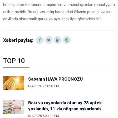
hüquqları pozuntusunu araşdırmalı və məsul şəxsləri məsuliyyətə
cəlb etməlidir. Bu cür zorakılıq hərəkətləri ölkənin polis qüvvələri
daxilində sistematik qərəz və ayrı-seçkiliyin göstəricisidir".
Xəbəri paylaş:
TOP 10
Sabahın HAVA PROQNOZU
8/4/2026 2:20:01 PM
Bakı və rayonlarda ötən ay 78 aptek
yoxlanılıb, 11-də nöqsan aşkarlanıb
8/4/2026 5:31:11 PM