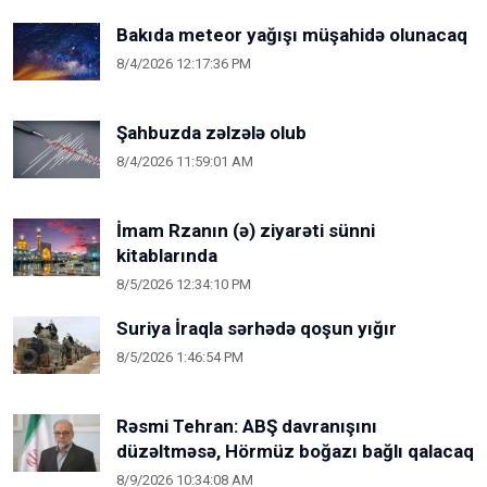
Bakıda meteor yağışı müşahidə olunacaq
8/4/2026 12:17:36 PM
Şahbuzda zəlzələ olub
8/4/2026 11:59:01 AM
İmam Rzanın (ə) ziyarəti sünni
kitablarında
8/5/2026 12:34:10 PM
Suriya İraqla sərhədə qoşun yığır
8/5/2026 1:46:54 PM
Rəsmi Tehran: ABŞ davranışını
düzəltməsə, Hörmüz boğazı bağlı qalacaq
8/9/2026 10:34:08 AM