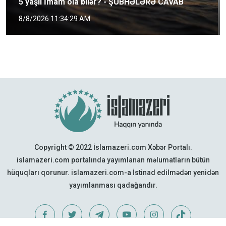
5 yaşlı İmam ola bilər? - ŞÜBHƏLƏRƏ CAVAB
8/8/2026 11:34:29 AM
Copyright © 2022 İslamazeri.com Xəbər Portalı.
islamazeri.com portalında yayımlanan məlumatların bütün
hüquqları qorunur. islamazeri.com-a İstinad edilmədən yenidən
yayımlanması qadağandır.