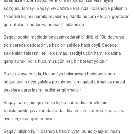
İslamazeri.com
xəbər verir ki, İran Xarici İşlər Nazirliyinin
sözçüsü İsmayıl Bəqayi Əl-Cəzirə kanalında Hollandiya polisinin
fələstinli kişinin hamilə arvadına şiddətlə hücum etdiyini göstərən
görüntüləri "qəddar və əsassız" adlandırıb.
Bəqayi sosial mediada paylaşım edərək bildirib ki, "Bu davranış
son dərəcə qəddardır və heç bir şəkildə haqlı deyil. Sadəcə
saxlanılan fələstinli əri ilə qalmaq istədiyi üçün hamilə qadına
qarşı zorakı polis hücumu üçün heç bir bəraət yoxdur".
Sözçü əlavə edib ki, Hollandiya hakimiyyəti hadisəni insan
hüquqlarının açıq şəkildə pozulması kimi qəbul etməli və məsul
şəxslərə qarşı lazımi tədbirlər görməlidir.
Bəqayi həmçinin qeyd edib ki, bu cür hadisələr ölkənin
təhlükəsizlik qüvvələri daxilində iddia edilən sistematik qərəz və
ayrı-seçkiliyin göstəricisidir.
Bəqayi bildirib ki, "Hollandiya hakimiyyəti bu açıq-aşkar insan