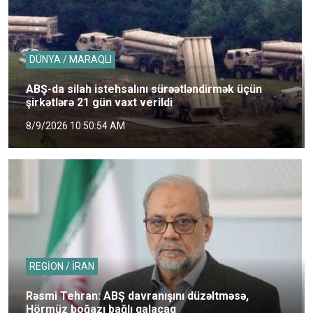
DÜNYA / MARAQLI
ABŞ-da silah istehsalını sürəətləndirmək üçün
şirkətlərə 21 gün vaxt verildi
8/9/2026 10:50:54 AM
REGİON / İRAN
Rəsmi Tehran: ABŞ davranışını düzəltməsə,
Hörmüz boğazı bağlı qalacaq