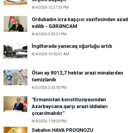
8/4/2026 12:27:35 PM
Ordubadın icra başçısı vəzifəsindən azad
edilib - SƏRƏNCAM
8/4/2026 3:33:21 PM
İngiltərədə yanacaq oğurluğu artıb
8/4/2026 10:50:01 AM
Ötən ay 8012,7 hektar ərazi minalardan
təmizlənib
8/3/2026 3:33:50 PM
"Ermənistan konstitusiyasından
Azərbaycana qarşı ərazi iddiaları
çıxarılmalıdır"
8/4/2026 1:28:20 PM
Sabahın HAVA PROQNOZU