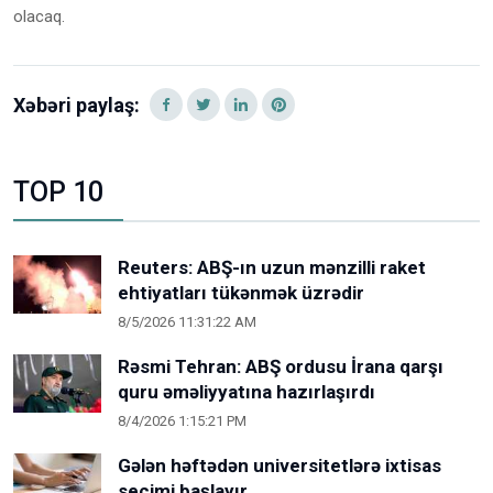
olacaq.
Xəbəri paylaş:
TOP 10
Reuters: ABŞ-ın uzun mənzilli raket
ehtiyatları tükənmək üzrədir
8/5/2026 11:31:22 AM
Rəsmi Tehran: ABŞ ordusu İrana qarşı
quru əməliyyatına hazırlaşırdı
8/4/2026 1:15:21 PM
Gələn həftədən universitetlərə ixtisas
seçimi başlayır