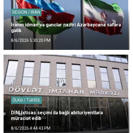
REGİON / İRAN
İranın idman və gənclər naziri Azərbaycana səfərə
gəlib
8/6/2026 5:30:20 PM
ÖLKƏ / TƏHSİL
DİM İxtisas seçimi ilə bağlı abituriyentlərə
müraciət edib
8/6/2026 4:44:43 PM