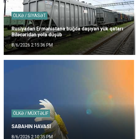
ÖLKƏ / SİYASƏT
Rusiyadan Ermənistana buğda daşıyan yük qatarı
Biləcəridən yola düşüb
8/6/2026 2:15:36 PM
ÖLKƏ / MÜXTƏLİF
SABAHIN HAVASI
8/6/2026 2:10:35 PM