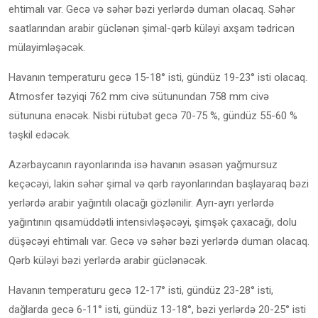
ehtimalı var. Gecə və səhər bəzi yerlərdə duman olacaq. Səhər
saatlarından arabir güclənən şimal-qərb küləyi axşam tədricən
mülayimləşəcək.
Havanın temperaturu gecə 15-18° isti, gündüz 19-23° isti olacaq.
Atmosfer təzyiqi 762 mm civə sütunundan 758 mm civə
sütununa enəcək. Nisbi rütubət gecə 70-75 %, gündüz 55-60 %
təşkil edəcək.
Azərbaycanın rayonlarında isə havanın əsasən yağmursuz
keçəcəyi, lakin səhər şimal və qərb rayonlarından başlayaraq bəzi
yerlərdə arabir yağıntılı olacağı gözlənilir. Ayrı-ayrı yerlərdə
yağıntının qısamüddətli intensivləşəcəyi, şimşək çaxacağı, dolu
düşəcəyi ehtimalı var. Gecə və səhər bəzi yerlərdə duman olacaq.
Qərb küləyi bəzi yerlərdə arabir güclənəcək.
Havanın temperaturu gecə 12-17° isti, gündüz 23-28° isti,
dağlarda gecə 6-11° isti, gündüz 13-18°, bəzi yerlərdə 20-25° isti