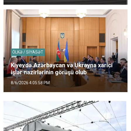
ÖLKƏ / SİYASƏT
Kiyevdə Azərbaycan və Ukrayna xarici
işlər nazirlərinin görüşü olub
8/6/2026 4:05:58 PM