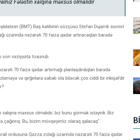
alnız Fələstin xalqına məxsus olmalıdır
Təşkilatının (BMT) Baş katibinin sözçüsü Stefan Dujarrik sionist
ı üzərində nəzarəti 70 faizə qədər artıracaqları barədə
ı son vəziyyətə toxunub.
rəti 70 faizə qədər artırmağı planlaşdırdıqları barədə
zləməyə və qırğınlara səbəb ola biləcək çox ciddi bir inkişafdır.
r?
n xalqına məxsus olmalıdır; biz bunu görmək istəyirik. Biz
B
ə çağırırıq. Bu, bizim mövqeyimiz olaraq qalacaq".
 İsrail ordusuna Qəzza zolağı üzərində nəzarəti 70 faizə qədər