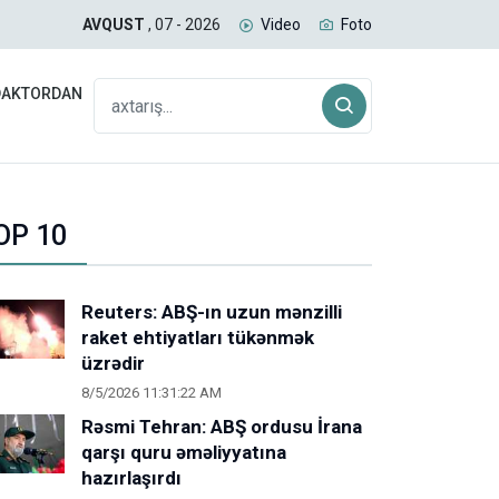
uğda daşıyan yük qatarı Biləcəridən yola düşüb
SAB
AVQUST
, 07 - 2026
Video
Foto
DAKTORDAN
OP 10
Reuters: ABŞ-ın uzun mənzilli
raket ehtiyatları tükənmək
üzrədir
8/5/2026 11:31:22 AM
Rəsmi Tehran: ABŞ ordusu İrana
qarşı quru əməliyyatına
hazırlaşırdı