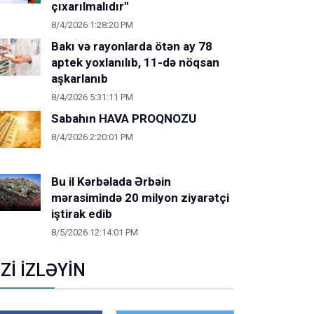
çıxarılmalıdır"
8/4/2026 1:28:20 PM
Bakı və rayonlarda ötən ay 78
aptek yoxlanılıb, 11-də nöqsan
aşkarlanıb
8/4/2026 5:31:11 PM
Sabahın HAVA PROQNOZU
8/4/2026 2:20:01 PM
Bu il Kərbəlada Ərbəin
mərasimində 20 milyon ziyarətçi
iştirak edib
8/5/2026 12:14:01 PM
İZİ İZLƏYİN