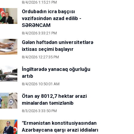
8/4/2026 1:15:21 PM
Ordubadın icra başçısı
vəzifəsindən azad edilib -
SƏRƏNCAM
8/4/2026 3:33:21 PM
Gələn həftədən universitetlərə
ixtisas seçimi başlayır
8/4/2026 12:27:35 PM
İngiltərədə yanacaq oğurluğu
artıb
8/4/2026 10:50:01 AM
Ötən ay 8012,7 hektar ərazi
minalardan təmizlənib
8/3/2026 3:33:50 PM
"Ermənistan konstitusiyasından
Azərbaycana qarşı ərazi iddiaları