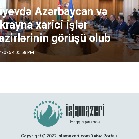
iyevdə Azərbaycan və
krayna xarici işlər
azirlərinin görüşü olub
/2026 4:05:58 PM
Copyright © 2022 İslamazeri.com Xəbər Portalı.