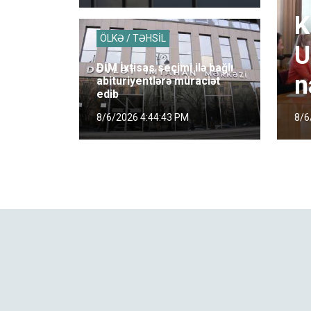
K
ÖLKƏ / TƏHSİL
U
DİM İxtisas seçimi ilə bağlı
n
abituriyentlərə müraciət
edib
8/6
8/6/2026 4:44:43 PM