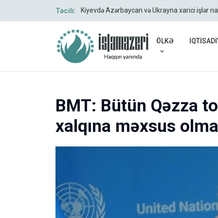
Təcili:
Kiyevdə Azərbaycan və Ukrayna xarici işlər na
ÖLKƏ
İQTİSADİ
BMT: Bütün Qəzza tor
xalqına məxsus olmal