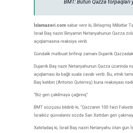
BMT: Bütün Qəzza torpaqları y
İslamazeri.com
xəbər verir ki, Birləşmiş Millətlər 
İsrail Baş naziri Binyamin Netanyahunun Qəzza zolağ
açıqlamasına reaksiya verib.
Gündəlik mətbuat brifinqi zamanı Dujarrik Qəzzadak
Dujarrik Baş nazir Netanyahunun Qəzza üzərində nəza
açıqlaması ilə bağlı suala cavab verib. Bu, etnik təmi
Baş katibin (Antonio Quterreş) buna reaksiyası nədi
"Biz geri çəkilməyə çağırırıq"
BMT sözçüsü bildirib ki, "Qəzzanın 100 faizi Fələsti
İsrailiöz qüvvələrini sözdə Sarı Xəttdən geri çəkməy
Xatırladaq ki, İsrail Baş naziri Netanyahu ötən gün