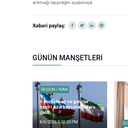
artırmağı tapşırdığını açıqlamışdı.
Xəbəri paylaş:
GÜNÜN MANŞETLERİ
REGİON / İRAN
İranın idman və gənclər
naziri Azərbaycana səfərə
gəlib
8/6/2026 5:30:20 PM
ÖL