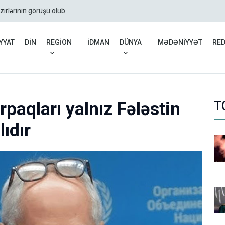
zirlərinin görüşü olub
Rusiyadan Ermənistana b
YYAT
DİN
REGİON
İDMAN
DÜNYA
MƏDƏNİYYƏT
RE
paqları yalnız Fələstin
T
ıdır