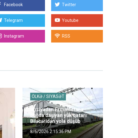
Facebook
Twitter
Telegram
Youtube
Instagram
RSS
ÖLKƏ / SİYASƏT
Rusiyadan Ermənistana
buğda daşıyan yük qatarı
Biləcəridən yola düşüb
8/6/2026 2:15:36 PM