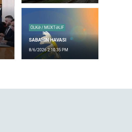
ÖLKƏ / MÜXTƏLİF
SABAHIN HAVASI
8/6/2026 2:10:35 PM