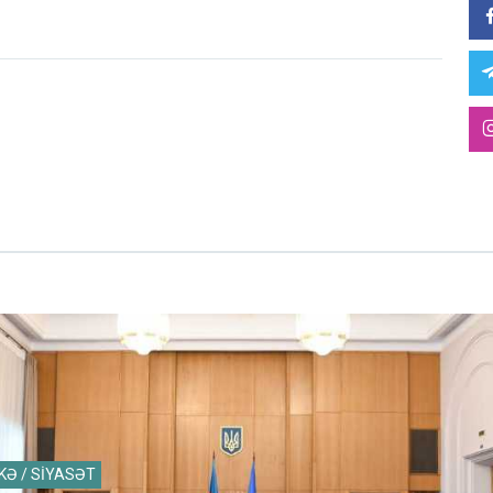
KƏ / SİYASƏT