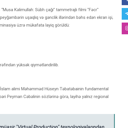
n “Musa Kəlimullah: Sübh çağı” tammetrajlı filmi "Fəcr"
 peyğəmbərin uşaqlıq və gənclik illərindən bəhs edən ekran işi,
nominasiya üzrə mükafata layiq görüldü:
rəfindən yüksək qiymətləndirilib.
mli İslam alimi Məhəmməd Hüseyn Təbatəbainin fundamental
hbəri Peyman Cəbəlinin sözlərinə görə, layihə yalnız regional
 müasir "Virtual Production" texnologiyalarından