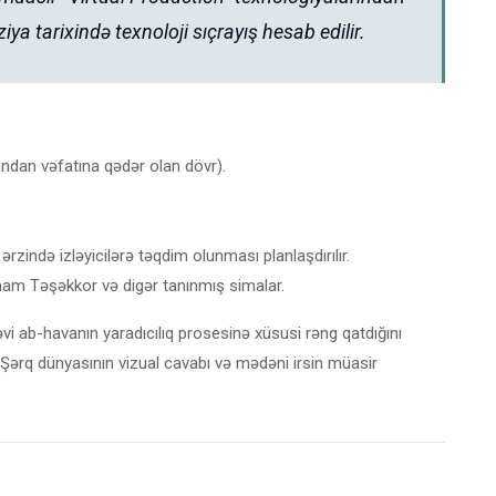
ziya tarixində texnoloji sıçrayış hesab edilir.
dan vəfatına qədər olan dövr).
rzində izləyicilərə təqdim olunması planlaşdırılır.
hnam Təşəkkor və digər tanınmış simalar.
i ab-havanın yaradıcılıq prosesinə xüsusi rəng qatdığını
il, Şərq dünyasının vizual cavabı və mədəni irsin müasir