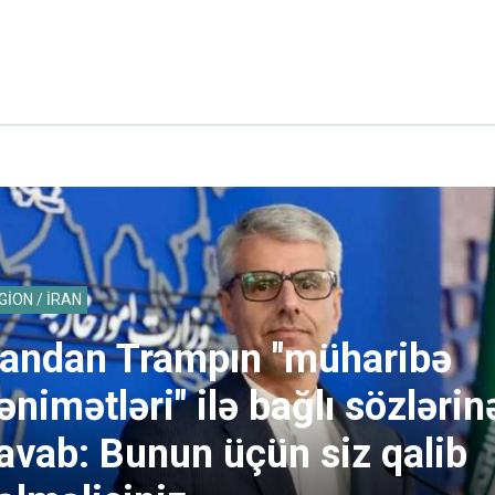
GİON / İRAN
randan Trampın "müharibə
ənimətləri" ilə bağlı sözlərin
avab: Bunun üçün siz qalib