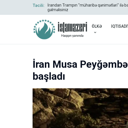
Təcili:
İrandan Trampın "müharibə qənimətləri" ilə ba
Azərbaycan və Gürcüstan arasında yükdaşımala
gəlməlisiniz
ÖLKƏ
İQTİSADİ
İran Musa Peyğəmbər 
başladı