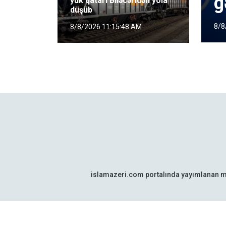
g
yük qatarı Biləcəridən yola
düşüb
8/8
8/8/2026 11:15:48 AM
islamazeri.com portalında yayımlanan m