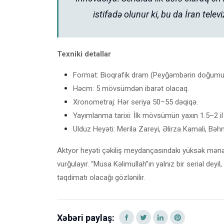
istifadə olunur ki, bu da İran televi
Texniki detallar
Format: Bioqrafik dram (Peyğəmbərin doğumun
Həcm: 5 mövsümdən ibarət olacaq.
Xronometraj: Hər seriya 50–55 dəqiqə.
Yayımlanma tarixi: İlk mövsümün yaxın 1.5–2 il ə
Ulduz Heyəti: Merila Zareyi, Əlirza Kamali, Bə
Aktyor heyəti çəkiliş meydançasındakı yüksək mənəv
vurğulayır. “Musa Kəlimullah”ın yalnız bir serial dey
təqdimatı olacağı gözlənilir.
Xəbəri paylaş: