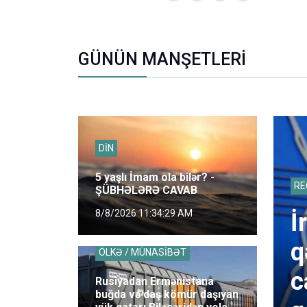
GÜNÜN MANŞETLERİ
DİN
5 yaşlı İmam ola bilər? -
RE
ŞÜBHƏLƏRƏ CAVAB
8/8/2026 11:34:29 AM
İ
q
ÖLKƏ / MÜNASİBƏT
c
Rusiyadan Ermənistana
buğda və daş kömür daşıyan