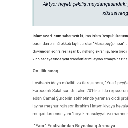
Aktyor heyəti çəkiliş meydançasındakı
xüsusi rəng
İslamazeri.com
xəbər verir ki, İran İslam Respublikasının 
baxımdan ən mürəkkəb layihəsi olan
“Musa peyğəmbər”
se
dövründən sonra reallaşan bu nəhəng ekran işi, həm bədii m
kino sənayesində yeni standartlar müəyyən etməyə hazırlaş
On illik sınaq
Layihənin ideya müəllifi və ilk rejissoru, "Yusif pey
Fərəcolah Salahşur idi. Lakin 2016-cı ildə rejissoru
edən Camal Şurcənin səhhətində yaranan ciddi proble
layihə məşhur rejissor İbrahim Hatəmikiyaya həvalə
müqəddəs missiyanı "böyük məsuliyyət və məmnuniyyə
“Fəcr” Festivalından Beynəlxalq Arenaya