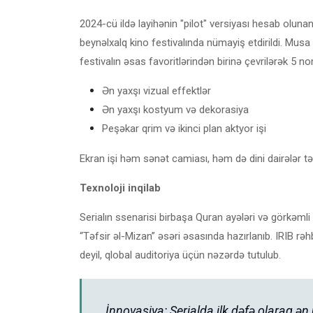
2024-cü ildə layihənin "pilot" versiyası hesab oluna
beynəlxalq kino festivalında nümayiş etdirildi. Musa
festivalın əsas favoritlərindən birinə çevrilərək 5 
Ən yaxşı vizual effektlər
Ən yaxşı kostyum və dekorasiya
Peşəkar qrim və ikinci plan aktyor işi
Ekran işi həm sənət camiası, həm də dini dairələr tə
Texnoloji inqilab
Serialın ssenarisi birbaşa Quran ayələri və görkə
“Təfsir əl-Mizan” əsəri əsasında hazırlanıb. IRIB rə
deyil, qlobal auditoriya üçün nəzərdə tutulub.
İnnovasiya: Serialda ilk dəfə olaraq ən