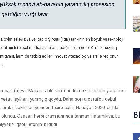
 yüksək mənəvi ab-havanın yaradıcılıq prosesinə
 qatdığını vurğulayır.
Dövlət Televiziya və Radio Şirkəti (IRIB) tarixinin ən böyük və texnoloji
rialının istehsal mərhələsinə başladığını elan edib. On illik hazırlıq
iqyası, həm də tətbiq edilən innovativ texnologiyaları ilə regionun
ır.
ğəmbər" (ə) və "Mağara əhli" kimi unudulmaz əsərlərin yaradıcısı
n vəfatı layihəni yarımçıq qoydu. Daha sonra estafeti qəbul
mlər çəkilişləri yenidən təxirə saldı. Nəhayət, 2020-ci ildə
B
 olundu. Əsasən hərbi dram janrında tanınan Hatəmikiya, bu
tlə" qəbul etdiyini bildirdi.