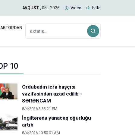
PROQNOZU
ABŞ 
AVQUST
, 08 - 2026
Video
Foto
DAKTORDAN
OP 10
Ordubadın icra başçısı
vəzifəsindən azad edilib -
SƏRƏNCAM
8/4/2026 3:33:21 PM
İngiltərədə yanacaq oğurluğu
artıb
8/4/2026 10:50:01 AM