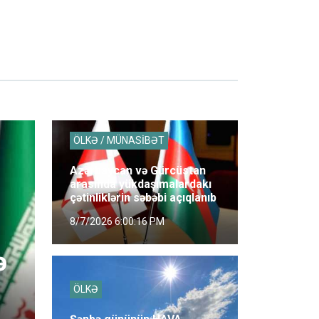
ÖLKƏ / MÜNASİBƏT
Azərbaycan və Gürcüstan
arasında yükdaşımalardakı
çətinliklərin səbəbi açıqlanıb
8/7/2026 6:00:16 PM
ə
ÖLKƏ