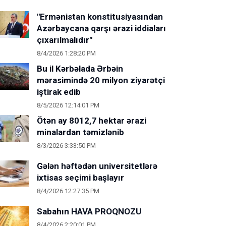
"Ermənistan konstitusiyasından
Azərbaycana qarşı ərazi iddiaları
çıxarılmalıdır"
8/4/2026 1:28:20 PM
Bu il Kərbəlada Ərbəin
mərasimində 20 milyon ziyarətçi
iştirak edib
8/5/2026 12:14:01 PM
Ötən ay 8012,7 hektar ərazi
minalardan təmizlənib
8/3/2026 3:33:50 PM
Gələn həftədən universitetlərə
ixtisas seçimi başlayır
8/4/2026 12:27:35 PM
Sabahın HAVA PROQNOZU
8/4/2026 2:20:01 PM