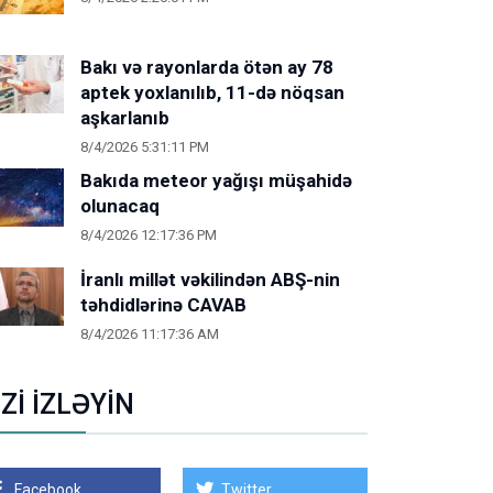
Bakı və rayonlarda ötən ay 78
aptek yoxlanılıb, 11-də nöqsan
aşkarlanıb
8/4/2026 5:31:11 PM
Bakıda meteor yağışı müşahidə
olunacaq
8/4/2026 12:17:36 PM
İranlı millət vəkilindən ABŞ-nin
təhdidlərinə CAVAB
8/4/2026 11:17:36 AM
İZİ İZLƏYİN
Facebook
Twitter