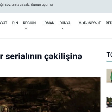
Şənbə gününün HAVA 
ğlı sözlərinə cavab: Bunun üçün siz qalib
rdakı çətinliklərin səbəbi açıqlanıb
YYAT
DİN
REGİON
İDMAN
DÜNYA
MƏDƏNİYYƏT
RE
serialının çəkilişinə
T