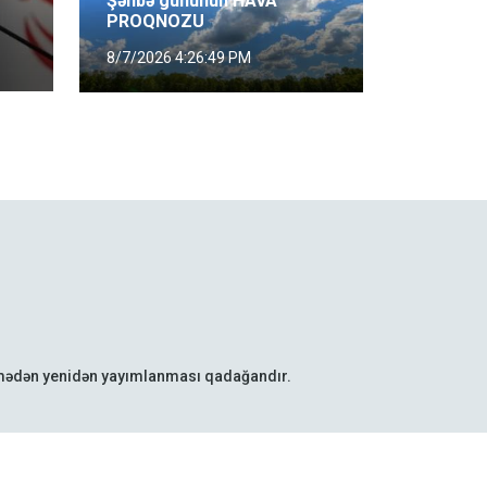
Şənbə gününün HAVA
PROQNOZU
8/7/2026 4:26:49 PM
lmədən yenidən yayımlanması qadağandır.