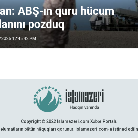
ran: ABŞ-ın quru hücum
lanını pozduq
/2026 12:45:42 PM
Copyright © 2022 İslamazeri.com Xəbər Portalı.
əlumatların bütün hüquqları qorunur. islamazeri.com-a İstinad edi