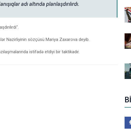
ışıqlar adı altında planlaşdırılırdı.
dırılırdı".
İşlər Nazirliyinin sözçüsü Mariya Zaxarova deyib.
ılaşmalarında istifadə etdiyi bir taktikadır.
B