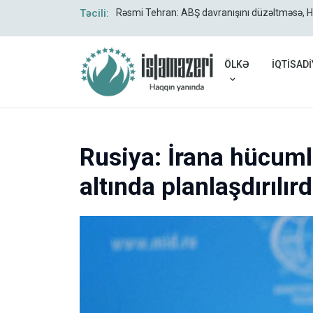
verildi
Təcili:
Rəsmi Tehran: ABŞ davranışını düzəltməsə, 
ÖLKƏ
İQTİSADİ
Rusiya: İrana hücuml
altında planlaşdırılırd