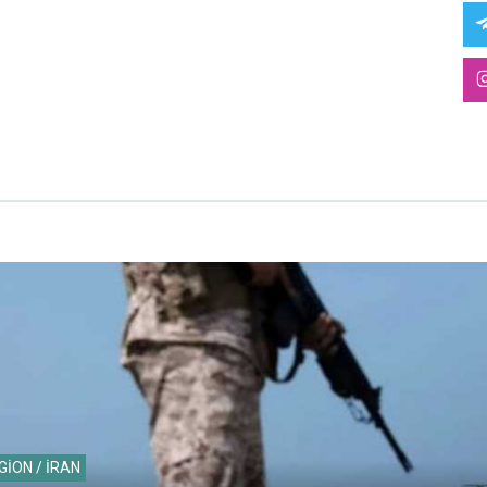
GİON / İRAN