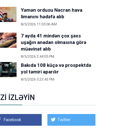
Yəmən ordusu Nəcran hava
limanını hədəfə alıb
8/5/2026 11:05:06 AM
7 ayda 41 mindən çox şəxs
uşağın anadan olmasına görə
müavinət alıb
8/5/2026 2:44:05 PM
Bakıda 108 küçə və prospektdə
yol təmiri aparılır
8/5/2026 5:23:43 PM
İZİ İZLƏYİN
Facebook
Twitter