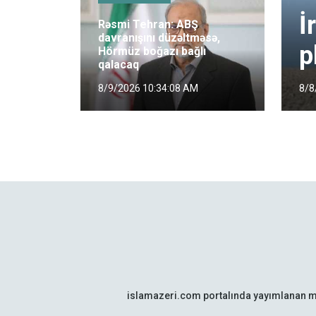
İ
Rəsmi Tehran: ABŞ
davranışını düzəltməsə,
p
Hörmüz boğazı bağlı
qalacaq
8/8
8/9/2026 10:34:08 AM
islamazeri.com portalında yayımlanan m