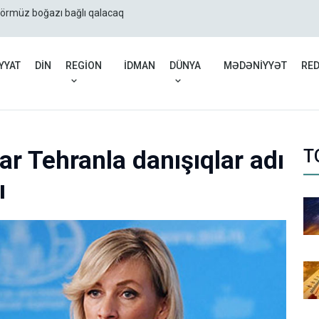
Hörmüz boğazı bağlı qalacaq
İran: ABŞ-ın quru hücum
YYAT
DİN
REGİON
İDMAN
DÜNYA
MƏDƏNİYYƏT
RE
ar Tehranla danışıqlar adı
T
ı