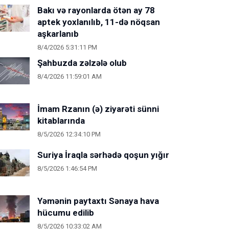
Bakı və rayonlarda ötən ay 78
aptek yoxlanılıb, 11-də nöqsan
aşkarlanıb
8/4/2026 5:31:11 PM
Şahbuzda zəlzələ olub
8/4/2026 11:59:01 AM
İmam Rzanın (ə) ziyarəti sünni
kitablarında
8/5/2026 12:34:10 PM
Suriya İraqla sərhədə qoşun yığır
8/5/2026 1:46:54 PM
Yəmənin paytaxtı Sənaya hava
hücumu edilib
8/5/2026 10:33:02 AM