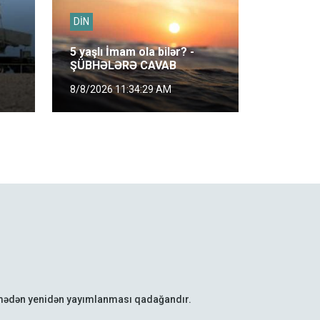
DİN
5 yaşlı İmam ola bilər? -
ŞÜBHƏLƏRƏ CAVAB
8/8/2026 11:34:29 AM
lmədən yenidən yayımlanması qadağandır.