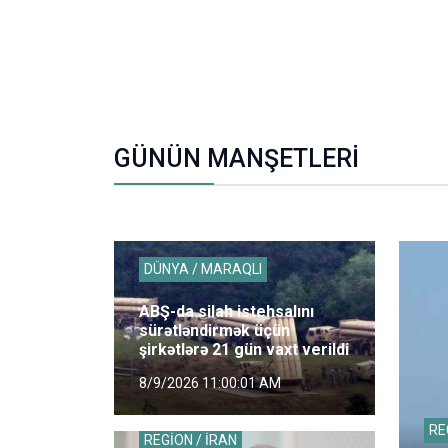
GÜNÜN MANŞETLERİ
DÜNYA / MARAQLI
ABŞ-da silah istehsalını
sürətləndirmək üçün
şirkətlərə 21 gün vaxt verildi
8/9/2026 11:00:01 AM
RE
REGİON / İRAN