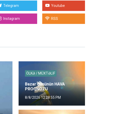
Telegram
Youtube
Instagram
RSS
ÖLKƏ / MÜXTƏLİF
Bazar gününün HAVA
PROQNOZU
8/8/2026 12:28:55 PM