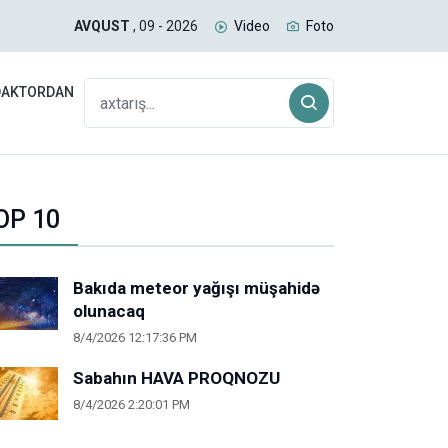
 planını pozduq
Baz
AVQUST
, 09 - 2026
Video
Foto
DAKTORDAN
OP 10
Bakıda meteor yağışı müşahidə
olunacaq
8/4/2026 12:17:36 PM
Sabahın HAVA PROQNOZU
8/4/2026 2:20:01 PM