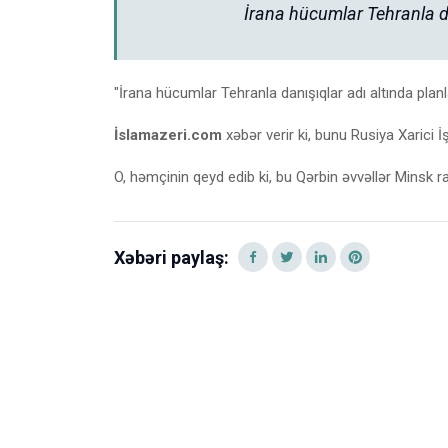
İrana hücumlar Tehranla dan
"İrana hücumlar Tehranla danışıqlar adı altında planlaş
İslamazeri.com
xəbər verir ki, bunu Rusiya Xarici 
O, həmçinin qeyd edib ki, bu Qərbin əvvəllər Minsk raz
Xəbəri paylaş: