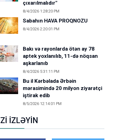
çıxarılmalıdır"
8/4/2026 1:28:20 PM
Sabahın HAVA PROQNOZU
8/4/2026 2:20:01 PM
Bakı və rayonlarda ötən ay 78
aptek yoxlanılıb, 11-də nöqsan
aşkarlanıb
8/4/2026 5:31:11 PM
Bu il Kərbəlada Ərbəin
mərasimində 20 milyon ziyarətçi
iştirak edib
8/5/2026 12:14:01 PM
İZİ İZLƏYİN