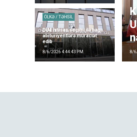
K
ÖLKƏ / TƏHSİL
U
DİM İxtisas seçimi ilə bağlı
n
abituriyentlərə müraciət
edib
8/6
8/6/2026 4:44:43 PM