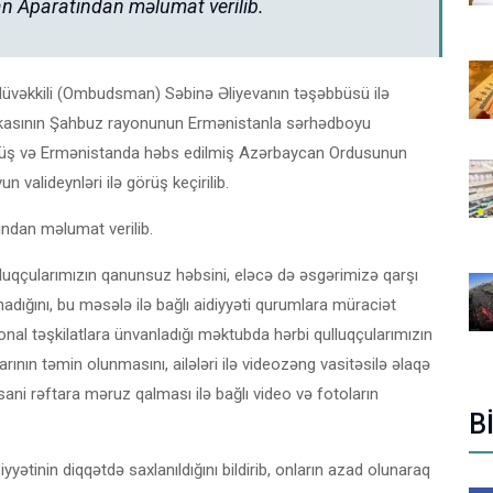
Aparatından məlumat verilib.
üvəkkili (Ombudsman) Səbinə Əliyevanın təşəbbüsü ilə
asının Şahbuz rayonunun Ermənistanla sərhədboyu
üşmüş və Ermənistanda həbs edilmiş Azərbaycan Ordusunun
 valideynləri ilə görüş keçirilib.
dan məlumat verilib.
çularımızın qanunsuz həbsini, eləcə də əsgərimizə qarşı
qınadığını, bu məsələ ilə bağlı aidiyyəti qurumlara müraciət
gional təşkilatlara ünvanladığı məktubda hərbi qulluqçularımızın
ının təmin olunmasını, ailələri ilə videozəng vasitəsilə əlaqə
sani rəftara məruz qalması ilə bağlı video və fotoların
B
yyətinin diqqətdə saxlanıldığını bildirib, onların azad olunaraq