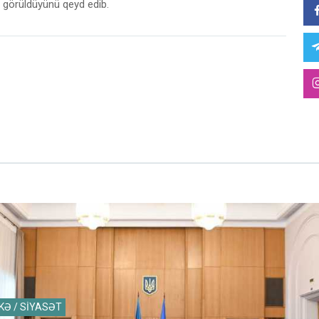
in görüldüyünü qeyd edib.
KƏ / SİYASƏT