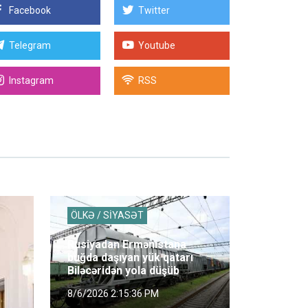
Facebook
Twitter
Telegram
Youtube
Instagram
RSS
ÖLKƏ / SİYASƏT
Rusiyadan Ermənistana
buğda daşıyan yük qatarı
Biləcəridən yola düşüb
8/6/2026 2:15:36 PM