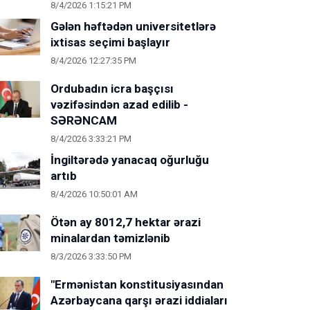
8/4/2026 1:15:21 PM
Gələn həftədən universitetlərə
ixtisas seçimi başlayır
8/4/2026 12:27:35 PM
Ordubadın icra başçısı
vəzifəsindən azad edilib -
SƏRƏNCAM
8/4/2026 3:33:21 PM
İngiltərədə yanacaq oğurluğu
artıb
8/4/2026 10:50:01 AM
Ötən ay 8012,7 hektar ərazi
minalardan təmizlənib
8/3/2026 3:33:50 PM
"Ermənistan konstitusiyasından
Azərbaycana qarşı ərazi iddiaları