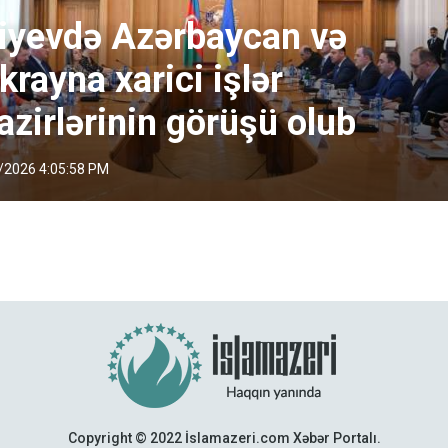
iyevdə Azərbaycan və
krayna xarici işlər
azirlərinin görüşü olub
/2026 4:05:58 PM
Copyright © 2022 İslamazeri.com Xəbər Portalı.