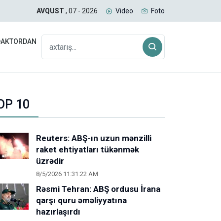
uğda daşıyan yük qatarı Biləcəridən yola düşüb
SAB
AVQUST
, 07 - 2026
Video
Foto
DAKTORDAN
OP 10
Reuters: ABŞ-ın uzun mənzilli
raket ehtiyatları tükənmək
üzrədir
8/5/2026 11:31:22 AM
Rəsmi Tehran: ABŞ ordusu İrana
qarşı quru əməliyyatına
hazırlaşırdı