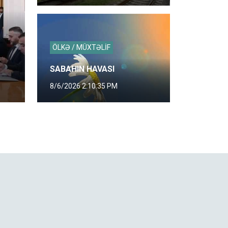
ÖLKƏ / MÜXTƏLİF
SABAHIN HAVASI
8/6/2026 2:10:35 PM