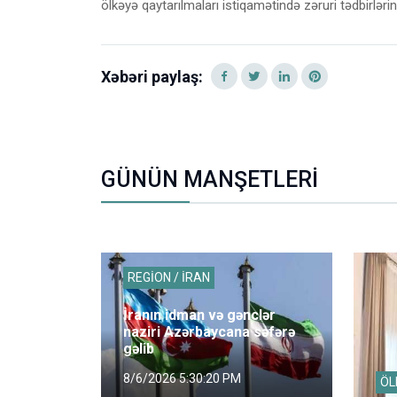
ölkəyə qaytarılmaları istiqamətində zəruri tədbirlər
Xəbəri paylaş:
GÜNÜN MANŞETLERİ
REGİON / İRAN
İranın idman və gənclər
naziri Azərbaycana səfərə
gəlib
8/6/2026 5:30:20 PM
ÖL