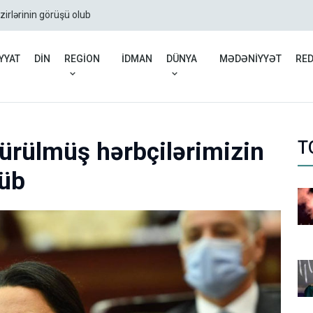
zirlərinin görüşü olub
Rusiyadan Ermənistana b
YYAT
DİN
REGİON
İDMAN
DÜNYA
MƏDƏNİYYƏT
RE
rülmüş hərbçilərimizin
T
şüb