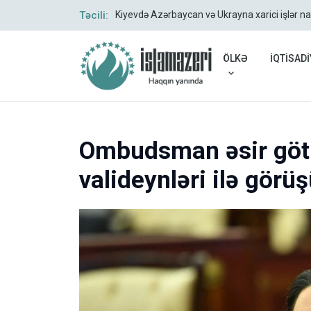
Təcili:
Kiyevdə Azərbaycan və Ukrayna xarici işlər na
ÖLKƏ
İQTİSADİ
Ombudsman əsir götü
valideynləri ilə görü