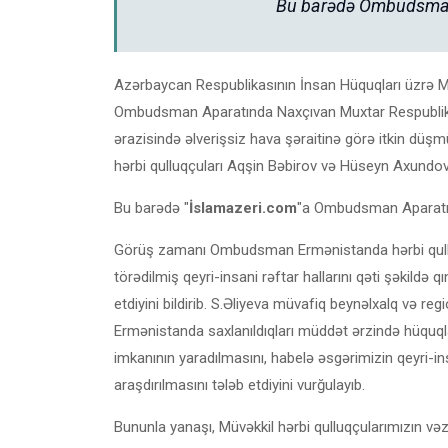
Bu barədə Ombudsman 
Azərbaycan Respublikasının İnsan Hüquqları üzrə M
Ombudsman Aparatında Naxçıvan Muxtar Respublik
ərazisində əlverişsiz hava şəraitinə görə itkin d
hərbi qulluqçuları Aqşin Bəbirov və Hüseyn Axundovun
Bu barədə "
İslamazeri.com
"a Ombudsman Aparatın
Görüş zamanı Ombudsman Ermənistanda hərbi qulluq
törədilmiş qeyri-insani rəftar hallarını qəti şəkildə 
etdiyini bildirib. S.Əliyeva müvafiq beynəlxalq və re
Ermənistanda saxlanıldıqları müddət ərzində hüquqlar
imkanının yaradılmasını, habelə əsgərimizin qeyri-in
araşdırılmasını tələb etdiyini vurğulayıb.
Bununla yanaşı, Müvəkkil hərbi qulluqçularımızın vəzi