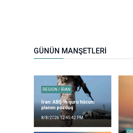
GÜNÜN MANŞETLERİ
REGİON / İRAN
İran: ABŞ-ın quru hücum
planını pozduq
8/8/2026 12:45:42 PM
Dİ