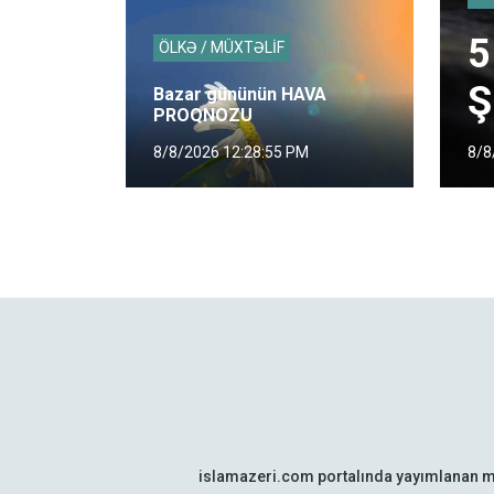
5
ÖLKƏ / MÜXTƏLİF
Ş
Bazar gününün HAVA
PROQNOZU
8/8
8/8/2026 12:28:55 PM
islamazeri.com portalında yayımlanan m