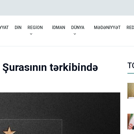
Rusiyadan Ermənistana b
düşüb
YYAT
DİN
REGİON
İDMAN
DÜNYA
MƏDƏNİYYƏT
RE
 Şurasının tərkibində
T