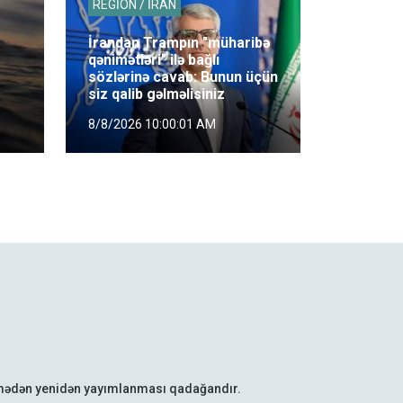
REGİON / İRAN
İrandan Trampın "müharibə
qənimətləri" ilə bağlı
sözlərinə cavab: Bunun üçün
siz qalib gəlməlisiniz
8/8/2026 10:00:01 AM
lmədən yenidən yayımlanması qadağandır.