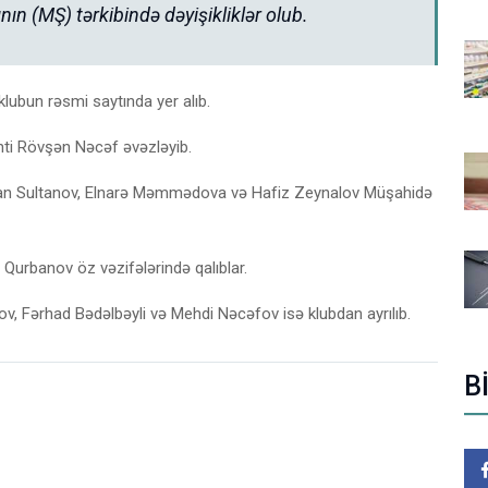
ın (MŞ) tərkibində dəyişikliklər olub.
lubun rəsmi saytında yer alıb.
nti Rövşən Nəcəf əvəzləyib.
Orxan Sultanov, Elnarə Məmmədova və Hafiz Zeynalov Müşahidə
urbanov öz vəzifələrində qalıblar.
ov, Fərhad Bədəlbəyli və Mehdi Nəcəfov isə klubdan ayrılıb.
B