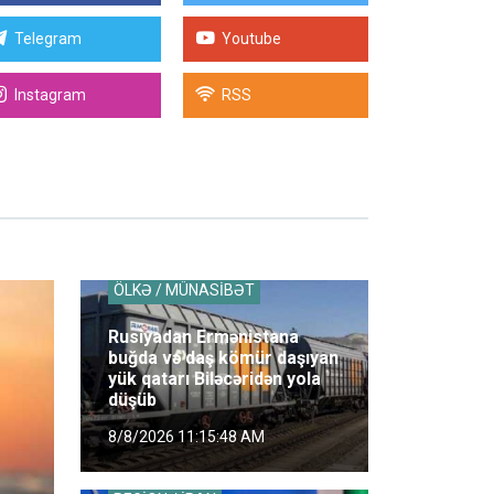
Telegram
Youtube
Instagram
RSS
ÖLKƏ / MÜNASİBƏT
Rusiyadan Ermənistana
buğda və daş kömür daşıyan
yük qatarı Biləcəridən yola
düşüb
8/8/2026 11:15:48 AM