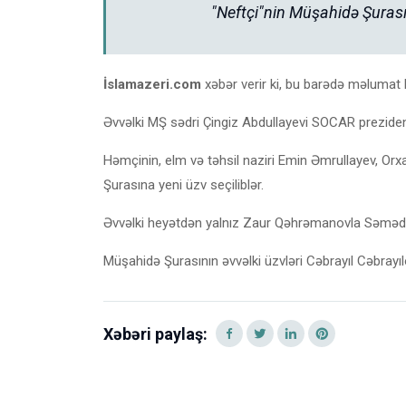
"Neftçi"nin Müşahidə Şurasın
İslamazeri.com
xəbər verir ki, bu barədə məlumat k
Əvvəlki MŞ sədri Çingiz Abdullayevi SOCAR prezide
Həmçinin, elm və təhsil naziri Emin Əmrullayev, 
Şurasına yeni üzv seçiliblər.
Əvvəlki heyətdən yalnız Zaur Qəhrəmanovla Səməd Q
Müşahidə Şurasının əvvəlki üzvləri Cəbrayıl Cəbrayıl
Xəbəri paylaş: