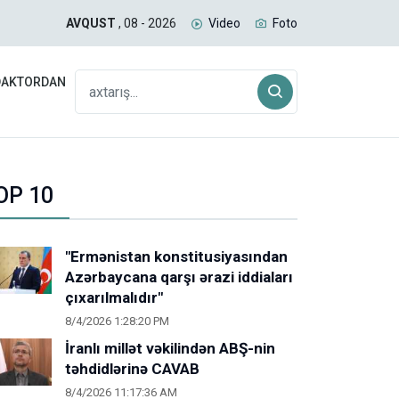
uğda və daş kömür daşıyan yük qatarı Biləcəridən yola
İran
AVQUST
, 08 - 2026
Video
Foto
gəlm
DAKTORDAN
OP 10
"Ermənistan konstitusiyasından
Azərbaycana qarşı ərazi iddiaları
çıxarılmalıdır"
8/4/2026 1:28:20 PM
İranlı millət vəkilindən ABŞ-nin
təhdidlərinə CAVAB
8/4/2026 11:17:36 AM