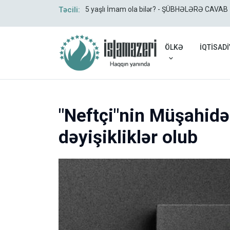
Təcili:
5 yaşlı İmam ola bilər? - ŞÜBHƏLƏRƏ CAVAB
ÖLKƏ
İQTİSADİ
"Neftçi"nin Müşahidə
dəyişikliklər olub