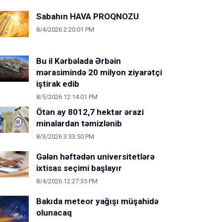
Sabahın HAVA PROQNOZU
8/4/2026 2:20:01 PM
Bu il Kərbəlada Ərbəin
mərasimində 20 milyon ziyarətçi
iştirak edib
8/5/2026 12:14:01 PM
Ötən ay 8012,7 hektar ərazi
minalardan təmizlənib
8/3/2026 3:33:50 PM
Gələn həftədən universitetlərə
ixtisas seçimi başlayır
8/4/2026 12:27:35 PM
Bakıda meteor yağışı müşahidə
olunacaq