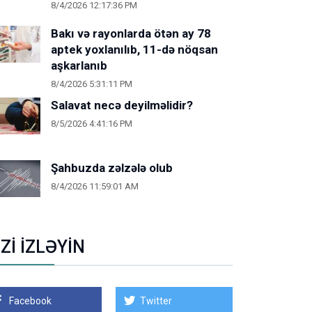
8/4/2026 12:17:36 PM
Bakı və rayonlarda ötən ay 78
aptek yoxlanılıb, 11-də nöqsan
aşkarlanıb
8/4/2026 5:31:11 PM
Salavat necə deyilməlidir?
8/5/2026 4:41:16 PM
Şahbuzda zəlzələ olub
8/4/2026 11:59:01 AM
İZİ İZLƏYİN
Facebook
Twitter