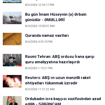
8/3/2026 12:39:17 PM
Bu gün İmam Hüseynin (ə) Ərbəin
günüdür - ƏMƏLLƏRİ
8/4/2026 10:00:01 AM
Quranda namaz vaxtları
8/4/2026 4:35:10 PM
Rəsmi Tehran: ABŞ ordusu İrana qarşı
quru əməliyyatına hazırlaşırdı
8/4/2026 1:15:21 PM
Reuters: ABŞ-ın uzun mənzilli raket
ehtiyatları tükənmək üzrədir
8/5/2026 11:31:22 AM
Ordubadın icra başçısı vəzifəsindən azad
edilib - SƏRƏNCAM