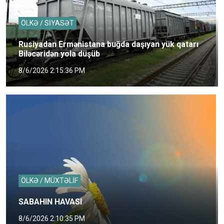
ÖLKƏ / SİYASƏT
Rusiyadan Ermənistana buğda daşıyan yük qatarı
Biləcəridən yola düşüb
8/6/2026 2:15:36 PM
ÖLKƏ / MÜXTƏLİF
SABAHIN HAVASI
8/6/2026 2:10:35 PM