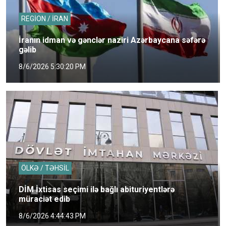
REGİON / İRAN
İranın idman və gənclər naziri Azərbaycana səfərə
gəlib
8/6/2026 5:30:20 PM
ÖLKƏ / TƏHSİL
DİM İxtisas seçimi ilə bağlı abituriyentlərə
müraciət edib
8/6/2026 4:44:43 PM