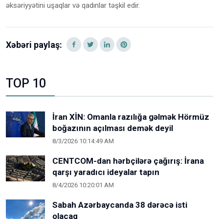
əksəriyyətini uşaqlar və qadınlar təşkil edir.
Xəbəri paylaş:
TOP 10
İran XİN: Omanla razılığa gəlmək Hörmüz
boğazının açılması demək deyil
8/3/2026 10:14:49 AM
CENTCOM-dan hərbçilərə çağırış: İrana
qarşı yaradıcı ideyalar tapın
8/4/2026 10:20:01 AM
Sabah Azərbaycanda 38 dərəcə isti
olacaq