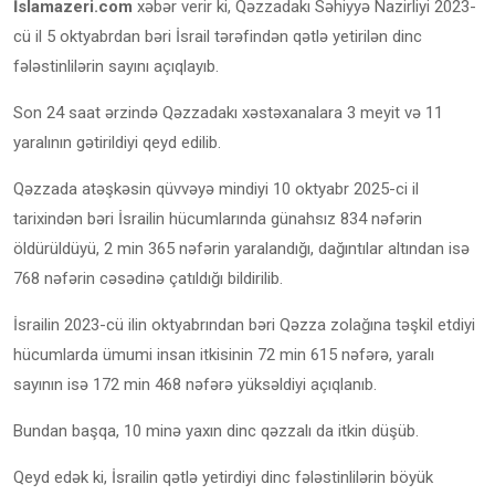
İslamazeri.com
xəbər verir ki, Qəzzadakı Səhiyyə Nazirliyi 2023-
cü il 5 oktyabrdan bəri İsrail tərəfindən qətlə yetirilən dinc
fələstinlilərin sayını açıqlayıb.
Son 24 saat ərzində Qəzzadakı xəstəxanalara 3 meyit və 11
yaralının gətirildiyi qeyd edilib.
Qəzzada atəşkəsin qüvvəyə mindiyi 10 oktyabr 2025-ci il
tarixindən bəri İsrailin hücumlarında günahsız 834 nəfərin
öldürüldüyü, 2 min 365 nəfərin yaralandığı, dağıntılar altından isə
768 nəfərin cəsədinə çatıldığı bildirilib.
İsrailin 2023-cü ilin oktyabrından bəri Qəzza zolağına təşkil etdiyi
hücumlarda ümumi insan itkisinin 72 min 615 nəfərə, yaralı
sayının isə 172 min 468 nəfərə yüksəldiyi açıqlanıb.
Bundan başqa, 10 minə yaxın dinc qəzzalı da itkin düşüb.
Qeyd edək ki, İsrailin qətlə yetirdiyi dinc fələstinlilərin böyük