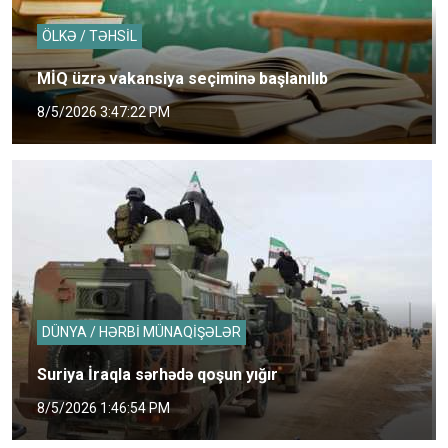
ÖLKƏ / TƏHSİL
MİQ üzrə vakansiya seçiminə başlanılıb
8/5/2026 3:47:22 PM
DÜNYA / HƏRBİ MÜNAQİŞƏLƏR
Suriya İraqla sərhədə qoşun yığır
8/5/2026 1:46:54 PM