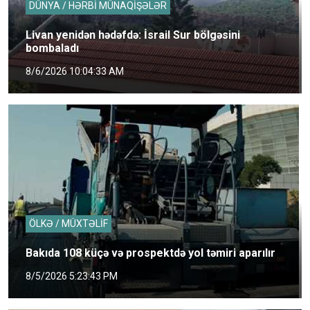
DÜNYA / HƏRBİ MÜNAQİŞƏLƏR
Livan yenidən hədəfdə: İsrail Sur bölgəsini
bombaladı
8/6/2026 10:04:33 AM
ÖLKƏ / MÜXTƏLİF
Bakıda 108 küçə və prospektdə yol təmiri aparılır
8/5/2026 5:23:43 PM