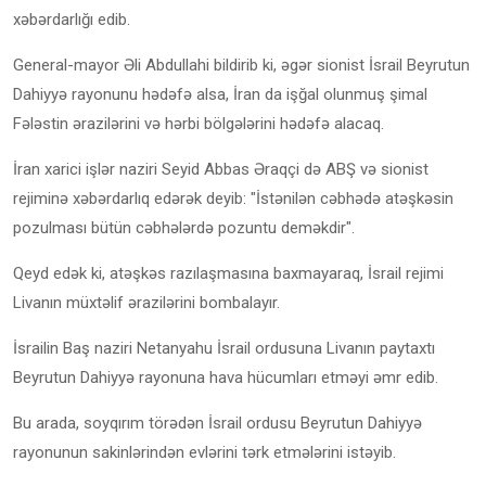
xəbərdarlığı edib.
General-mayor Əli Abdullahi bildirib ki, əgər sionist İsrail Beyrutun
Dahiyyə rayonunu hədəfə alsa, İran da işğal olunmuş şimal
Fələstin ərazilərini və hərbi bölgələrini hədəfə alacaq.
İran xarici işlər naziri Seyid Abbas Əraqçi də ABŞ və sionist
rejiminə xəbərdarlıq edərək deyib: "İstənilən cəbhədə atəşkəsin
pozulması bütün cəbhələrdə pozuntu deməkdir".
Qeyd edək ki, atəşkəs razılaşmasına baxmayaraq, İsrail rejimi
Livanın müxtəlif ərazilərini bombalayır.
İsrailin Baş naziri Netanyahu İsrail ordusuna Livanın paytaxtı
Beyrutun Dahiyyə rayonuna hava hücumları etməyi əmr edib.
Bu arada, soyqırım törədən İsrail ordusu Beyrutun Dahiyyə
rayonunun sakinlərindən evlərini tərk etmələrini istəyib.