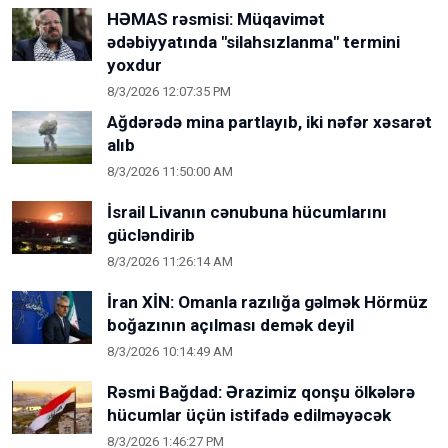
HƏMAS rəsmisi: Müqavimət
ədəbiyyatında "silahsızlanma" termini
yoxdur
8/3/2026 12:07:35 PM
Ağdərədə mina partlayıb, iki nəfər xəsarət
alıb
8/3/2026 11:50:00 AM
İsrail Livanın cənubuna hücumlarını
gücləndirib
8/3/2026 11:26:14 AM
İran XİN: Omanla razılığa gəlmək Hörmüz
boğazının açılması demək deyil
8/3/2026 10:14:49 AM
Rəsmi Bağdad: Ərazimiz qonşu ölkələrə
hücumlar üçün istifadə edilməyəcək
8/3/2026 1:46:27 PM