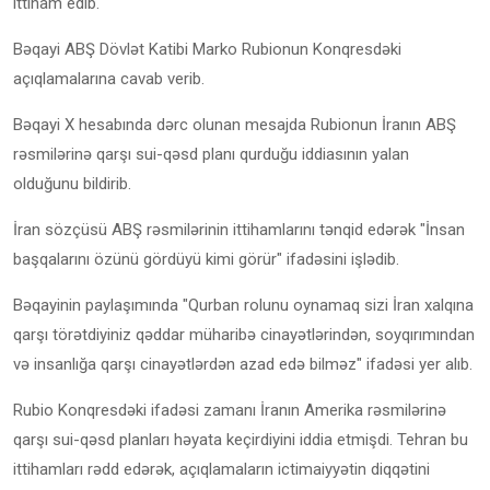
ittiham edib.
Bəqayi ABŞ Dövlət Katibi Marko Rubionun Konqresdəki
açıqlamalarına cavab verib.
Bəqayi X hesabında dərc olunan mesajda Rubionun İranın ABŞ
rəsmilərinə qarşı sui-qəsd planı qurduğu iddiasının yalan
olduğunu bildirib.
İran sözçüsü ABŞ rəsmilərinin ittihamlarını tənqid edərək "İnsan
başqalarını özünü gördüyü kimi görür" ifadəsini işlədib.
Bəqayinin paylaşımında "Qurban rolunu oynamaq sizi İran xalqına
qarşı törətdiyiniz qəddar müharibə cinayətlərindən, soyqırımından
və insanlığa qarşı cinayətlərdən azad edə bilməz" ifadəsi yer alıb.
Rubio Konqresdəki ifadəsi zamanı İranın Amerika rəsmilərinə
qarşı sui-qəsd planları həyata keçirdiyini iddia etmişdi. Tehran bu
ittihamları rədd edərək, açıqlamaların ictimaiyyətin diqqətini