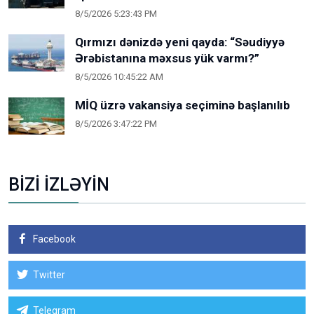
8/5/2026 5:23:43 PM
Qırmızı dənizdə yeni qayda: “Səudiyyə
Ərəbistanına məxsus yük varmı?”
8/5/2026 10:45:22 AM
MİQ üzrə vakansiya seçiminə başlanılıb
8/5/2026 3:47:22 PM
BİZİ İZLƏYİN
Facebook
Twitter
Telegram