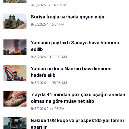
8/5/2026 12:34:10 PM
Suriya İraqla sərhədə qoşun yığır
8/5/2026 1:46:54 PM
Yəmənin paytaxtı Sənaya hava hücumu
edilib
8/5/2026 10:33:02 AM
Yəmən ordusu Nəcran hava limanını
hədəfə alıb
8/5/2026 11:05:06 AM
7 ayda 41 mindən çox şəxs uşağın anadan
olmasına görə müavinət alıb
8/5/2026 2:44:05 PM
Bakıda 108 küçə və prospektdə yol təmiri
aparılır