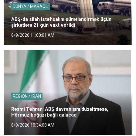
DÜNYA / MARAQLI
ABŞ-da silah istehsalını sürətləndirmək üçün
şirkətlərə 21 gün vaxt verildi
8/9/2026 11:00:01 AM
REGİON / İRAN
Rəsmi Tehran: ABŞ davranışını düzəltməsə,
Hörmüz boğazı bağlı qalacaq
8/9/2026 10:34:08 AM