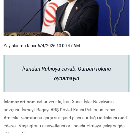
Yayınlanma tarixi: 6/4/2026 10:00:47 AM
İrandan Rubioya cavab: Qurban rolunu
oynamayın
İslamazeri.com
xəbər verir ki, İran Xarici İşlər Nazirliyinin
sözçüsü İsmayıl Bəqayi ABŞ Dövlət Katibi Rubionun İranın
Amerika rəsmilərinə qarşı sui-qəsd planı qurduğu iddialarını rədd
edərək, Vaşinqtonu cinayətlərini ört-basdır etməyə çalışmaqda