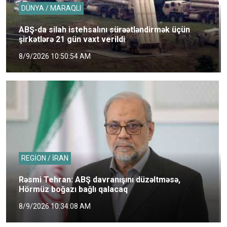
DÜNYA / MARAQLI
ABŞ-da silah istehsalını sürəətləndirmək üçün
şirkətlərə 21 gün vaxt verildi
8/9/2026 10:50:54 AM
REGİON / İRAN
Rəsmi Tehran: ABŞ davranışını düzəltməsə,
Hörmüz boğazı bağlı qalacaq
8/9/2026 10:34:08 AM