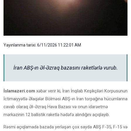
Yayınlanma tarixi: 6/11/2026 11:22:01 AM
İran ABŞ-ın Əl-Əzraq bazasını raketlərlə vurub.
İslamazeri.com
xəbər verir ki, İran İnqilab Keşikçiləri Korpusunun
İctimaiyyətlə Əlaqələr Bölməsi ABŞ-ın İran torpağına hücumlarına
cavab olaraq Əl-Əzraq Hava Bazası və onun idarəetmə
mərkəzinin 12 ballistik raketlə hədəfə alındığını açıqlayıb.
Rəsmi açıqlamada bazada yerləşən çox sayda ABŞ F-35, F-15 və