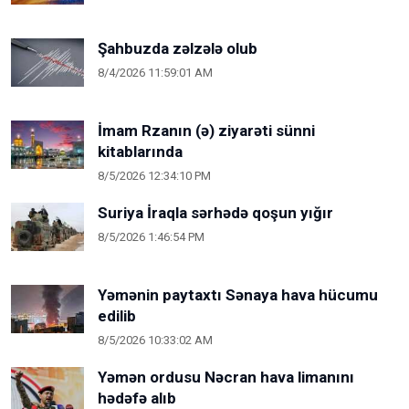
Şahbuzda zəlzələ olub
8/4/2026 11:59:01 AM
İmam Rzanın (ə) ziyarəti sünni
kitablarında
8/5/2026 12:34:10 PM
Suriya İraqla sərhədə qoşun yığır
8/5/2026 1:46:54 PM
Yəmənin paytaxtı Sənaya hava hücumu
edilib
8/5/2026 10:33:02 AM
Yəmən ordusu Nəcran hava limanını
hədəfə alıb