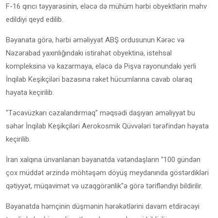
F-16 qırıcı təyyarəsinin, eləcə də mühüm hərbi obyektlərin məhv
edildiyi qeyd edilib.
Bəyanata görə, hərbi əməliyyat ABŞ ordusunun Kərəc və
Nəzərabad yaxınlığındakı istirahət obyektinə, istehsal
kompleksinə və kazarmaya, eləcə də Pişva rayonundakı yerli
İnqilab Keşikçiləri bazasına raket hücumlarına cavab olaraq
həyata keçirilib.
"Təcavüzkarı cəzalandırmaq" məqsədi daşıyan əməliyyat bu
səhər İnqilab Keşikçiləri Aerokosmik Qüvvələri tərəfindən həyata
keçirilib.
İran xalqına ünvanlanan bəyanatda vətəndaşların "100 gündən
çox müddət ərzində möhtəşəm döyüş meydanında göstərdikləri
qətiyyət, müqavimət və uzaqgörənlik"ə görə tərifləndiyi bildirilir.
Bəyanatda həmçinin düşmənin hərəkətlərini davam etdirəcəyi