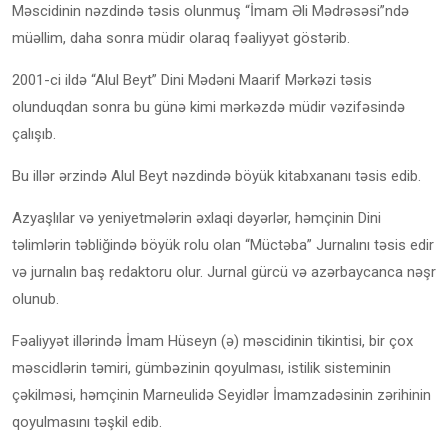
Məscidinin nəzdində təsis olunmuş “İmam Əli Mədrəsəsi”ndə
müəllim, daha sonra müdir olaraq fəaliyyət göstərib.
2001-ci ildə “Alul Beyt” Dini Mədəni Maarif Mərkəzi təsis
olunduqdan sonra bu günə kimi mərkəzdə müdir vəzifəsində
çalışıb.
Bu illər ərzində Alul Beyt nəzdində böyük kitabxananı təsis edib.
Azyaşlılar və yeniyetmələrin əxlaqi dəyərlər, həmçinin Dini
təlimlərin təbliğində böyük rolu olan “Müctəba” Jurnalını təsis edir
və jurnalın baş redaktoru olur. Jurnal gürcü və azərbaycanca nəşr
olunub.
Fəaliyyət illərində İmam Hüseyn (ə) məscidinin tikintisi, bir çox
məscidlərin təmiri, gümbəzinin qoyulması, istilik sisteminin
çəkilməsi, həmçinin Marneulidə Seyidlər İmamzadəsinin zərihinin
qoyulmasını təşkil edib.