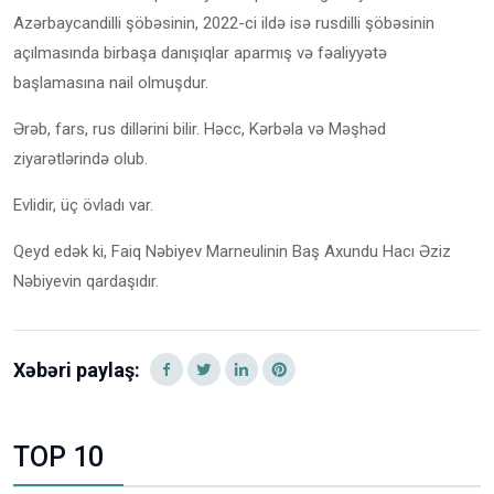
Azərbaycandilli şöbəsinin, 2022-ci ildə isə rusdilli şöbəsinin
açılmasında birbaşa danışıqlar aparmış və fəaliyyətə
başlamasına nail olmuşdur.
Ərəb, fars, rus dillərini bilir. Həcc, Kərbəla və Məşhəd
ziyarətlərində olub.
Evlidir, üç övladı var.
Qeyd edək ki, Faiq Nəbiyev Marneulinin Baş Axundu Hacı Əziz
Nəbiyevin qardaşıdır.
Xəbəri paylaş:
TOP 10