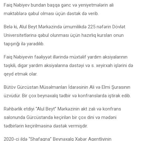
Faiq Nəbiyev bundan başqa gənc və yeniyetmələrin ali
məktəblərə qəbul olması üçün dəstək də verib.
Belə ki, Alul Beyt Mərkəzində ümumilikdə 225 nəfərin Dövlət
Universitetlərinə qəbul olunması üçün hazırlıq kursları onun
tapşırığı ilə yaradılıb.
Faiq Nəbiyevin faəliyyət illərində müxtəlif yardım aksiyalarının
təşkili, digər yardım aksiyalarına dəstəyi və s. xeyirxah işlərini də
qeyd etmək olar.
Bütöv Gürcüstan Müsəlmanları İdarəsinin Ali və Elmi Şurasının
üzvüdür. Bir çox beynəxalq tədbir və konfranslarda iştirak edib.
Rəhbərlik etdiyi “Alul Beyt” Mərkəzinin akt zalı və konfrans
salonunda Gürcüstanda keçirilən bir çox dini və mədəni
tədbirlərin keçirilməsinə dəstək vermişdir.
2020-ci ildə “Shafaqna” Beynəxalq Xəbər Agentliyinin