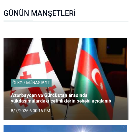
GÜNÜN MANŞETLERİ
ÖLKƏ / MÜNASİBƏT
Azərbaycan və Gürcüstan arasında
yükdaşımalardakı çətinliklərin səbəbi açıqlanıb
8/7/2026 6:00:16 PM