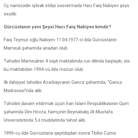
Üç namizədin iştirak etdiyi səsvermədə Hacı Faiq Nəbiyev şeyx
seçilib.
Gürcüstanın yeni Şeyxi Hacı Faiq Nəbiyev kimdir?
Faiq Teymur oğlu Nəbiyev 11.04.1977-ci ildə Gürcüstanın
Marneuli şəhərində anadan olub.
Təhsilini Marneulinin 4 saylı məktəbində rus dilində başlayıb, elə
bu məktəbdən 1994-cü ildə məzun olub.
İlk ilahiyyat təhsilini Azərbaycanın Gəncə şəhərində, “Gəncə
Mədrəsəsi”ndə alıb.
Təhsilini davam etdirmək üçün İran İslam Respublikasının Qum
şəhərində Dini Hövzə, həmçinin Beynəlxalq Əl-Mustafa
Universitetində 5 il müddətində təhsil alıb.
1999-cu ildə Gürcüstana qayıtdıqdan sonra Tbilisi Cümə