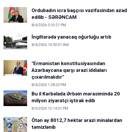
Ordubadın icra başçısı vəzifəsindən azad
edilib - SƏRƏNCAM
8/4/2026 3:33:21 PM
İngiltərədə yanacaq oğurluğu artıb
8/4/2026 10:50:01 AM
"Ermənistan konstitusiyasından
Azərbaycana qarşı ərazi iddiaları
çıxarılmalıdır"
8/4/2026 1:28:20 PM
Bu il Kərbəlada Ərbəin mərasimində 20
milyon ziyarətçi iştirak edib
8/5/2026 12:14:01 PM
Ötən ay 8012,7 hektar ərazi minalardan
təmizlənib