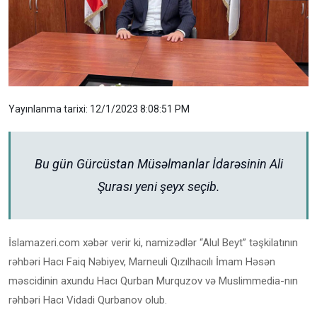
Yayınlanma tarixi: 12/1/2023 8:08:51 PM
Bu gün Gürcüstan Müsəlmanlar İdarəsinin Ali
Şurası yeni şeyx seçib.
İslamazeri.com xəbər verir ki, namizədlər “Alul Beyt” təşkilatının
rəhbəri Hacı Faiq Nəbiyev, Marneuli Qızılhacılı İmam Həsən
məscidinin axundu Hacı Qurban Murquzov və Muslimmedia-nın
rəhbəri Hacı Vidadi Qurbanov olub.