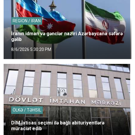
REGİON / İRAN
İranın idman və gənclər naziri Azərbaycana səfərə
gəlib
8/6/2026 5:30:20 PM
ÖLKƏ / TƏHSİL
DİM İxtisas seçimi ilə bağlı abituriyentlərə
müraciət edib