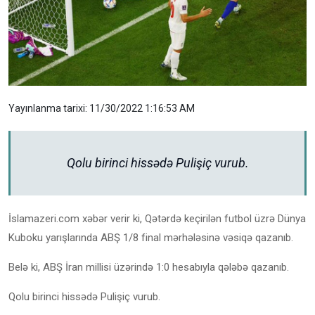
Yayınlanma tarixi: 11/30/2022 1:16:53 AM
Qolu birinci hissədə Pulişiç vurub.
İslamazeri.com xəbər verir ki, Qətərdə keçirilən futbol üzrə Dünya
Kuboku yarışlarında ABŞ 1/8 final mərhələsinə vəsiqə qazanıb.
Belə ki, ABŞ İran millisi üzərində 1:0 hesabıyla qələbə qazanıb.
Qolu birinci hissədə Pulişiç vurub.