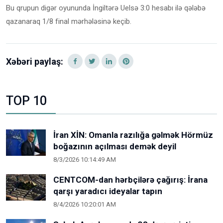
Bu qrupun digər oyununda İngiltərə Uelsə 3:0 hesabı ilə qələbə
qazanaraq 1/8 final mərhələsinə keçib.
Xəbəri paylaş:
TOP 10
İran XİN: Omanla razılığa gəlmək Hörmüz
boğazının açılması demək deyil
8/3/2026 10:14:49 AM
CENTCOM-dan hərbçilərə çağırış: İrana
qarşı yaradıcı ideyalar tapın
8/4/2026 10:20:01 AM