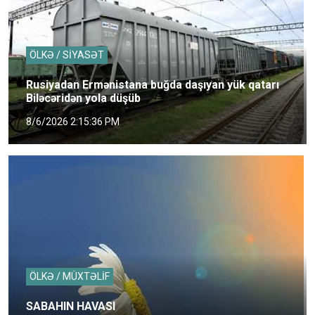
ÖLKƏ / SİYASƏT
Rusiyadan Ermənistana buğda daşıyan yük qatarı
Biləcəridən yola düşüb
8/6/2026 2:15:36 PM
ÖLKƏ / MÜXTƏLİF
SABAHIN HAVASI