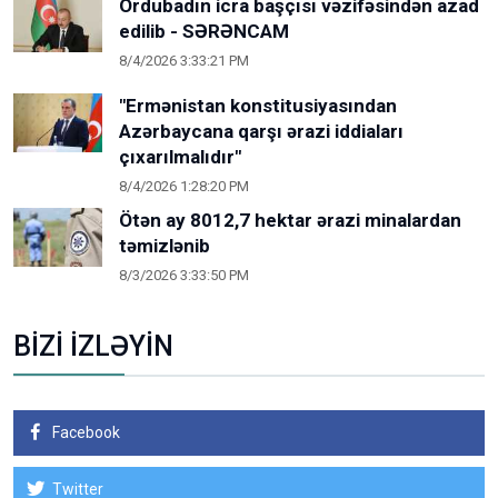
Ordubadın icra başçısı vəzifəsindən azad
edilib - SƏRƏNCAM
8/4/2026 3:33:21 PM
"Ermənistan konstitusiyasından
Azərbaycana qarşı ərazi iddiaları
çıxarılmalıdır"
8/4/2026 1:28:20 PM
Ötən ay 8012,7 hektar ərazi minalardan
təmizlənib
8/3/2026 3:33:50 PM
BİZİ İZLƏYİN
Facebook
Twitter