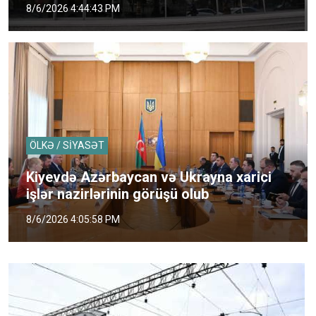
8/6/2026 4:44:43 PM
ÖLKƏ / SİYASƏT
Kiyevdə Azərbaycan və Ukrayna xarici
işlər nazirlərinin görüşü olub
8/6/2026 4:05:58 PM