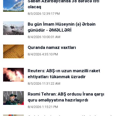
Sabah Azərbaycanda 38 dərəcə isti
olacaq
8/3/2026 12:39:17 PM
Bu gün İmam Hüseynin (ə) Ərbəin
günüdür - ƏMƏLLƏRİ
8/4/2026 10:00:01 AM
Quranda namaz vaxtları
8/4/2026 4:35:10 PM
Reuters: ABŞ-ın uzun mənzilli raket
ehtiyatları tükənmək üzrədir
8/5/2026 11:31:22 AM
Rəsmi Tehran: ABŞ ordusu İrana qarşı
quru əməliyyatına hazırlaşırdı
8/4/2026 1:15:21 PM