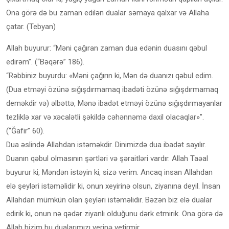
Ona görə də bu zaman edilən dualar səmaya qalxar və Allaha
çatar. (Tebyan)
Allah buyurur: “Məni çağıran zaman dua edənin duasını qəbul
edirəm”. (“Bəqərə” 186).
“Rəbbiniz buyurdu: «Məni çağırın ki, Mən də duanızı qəbul edim.
(Dua etməyi özünə sığışdırmamaq ibadəti özünə sığışdırmamaq
deməkdir və) əlbəttə, Mənə ibadət etməyi özünə sığışdırmayanlar
tezliklə xar və xəcalətli şəkildə cəhənnəmə daxil olacaqlar»”.
(“Ğafir” 60).
Dua əslində Allahdan istəməkdir. Dinimizdə dua ibadət sayılır.
Duanın qəbul olmasının şərtləri və şəraitləri vardır. Allah Taəal
buyurur ki, Məndən istəyin ki, sizə verim. Ancaq insan Allahdan
elə şeyləri istəməlidir ki, onun xeyirinə olsun, ziyanına deyil. İnsan
Allahdan mümkün olan şeyləri istəməlidir. Bəzən biz elə dualar
edirik ki, onun nə qədər ziyanlı olduğunu dərk etmirik. Ona görə də
Allah bizim bu dualarımızı yerinə yetirmir.