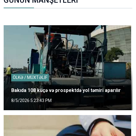
GÜNÜN MANŞETLERİ
ÖLKƏ / MÜXTƏLİF
Bakıda 108 küçə və prospektdə yol təmiri aparılır
8/5/2026 5:23:43 PM