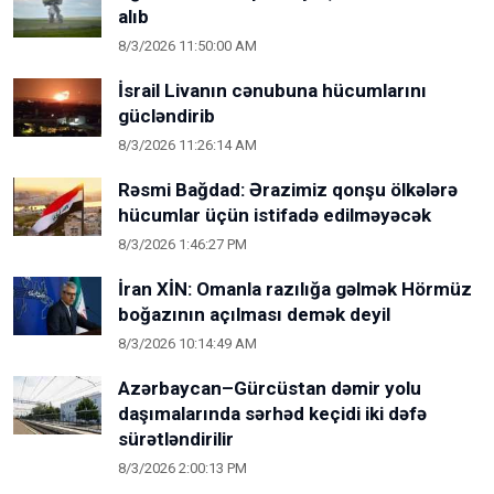
alıb
8/3/2026 11:50:00 AM
İsrail Livanın cənubuna hücumlarını
gücləndirib
8/3/2026 11:26:14 AM
Rəsmi Bağdad: Ərazimiz qonşu ölkələrə
hücumlar üçün istifadə edilməyəcək
8/3/2026 1:46:27 PM
İran XİN: Omanla razılığa gəlmək Hörmüz
boğazının açılması demək deyil
8/3/2026 10:14:49 AM
Azərbaycan–Gürcüstan dəmir yolu
daşımalarında sərhəd keçidi iki dəfə
sürətləndirilir
8/3/2026 2:00:13 PM