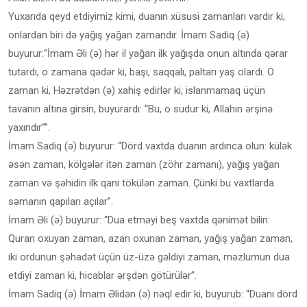
Yuxarıda qeyd etdiyimiz kimi, duanın xüsusi zamanları vardır ki,
onlardan biri də yağış yağan zamandır. İmam Sadiq (ə)
buyurur:“İmam Əli (ə) hər il yağan ilk yağışda onun altında qərar
tutardı, o zamana qədər ki, başı, saqqalı, paltarı yaş olardı. O
zaman ki, Həzrətdən (ə) xahiş edirlər ki, islanmamaq üçün
tavanın altına girsin, buyurardı: “Bu, o sudur ki, Allahın ərşinə
yaxındır””.
İmam Sadiq (ə) buyurur: “Dörd vaxtda duanın ardınca olun: külək
əsən zaman, kölgələr itən zaman (zöhr zamanı), yağış yağan
zaman və şəhidin ilk qanı tökülən zaman. Çünki bu vaxtlarda
səmanın qapıları açılar”.
İmam Əli (ə) buyurur: “Dua etməyi beş vaxtda qənimət bilin:
Quran oxuyan zaman, azan oxunan zaman, yağış yağan zaman,
iki ordunun şəhadət üçün üz-üzə gəldiyi zaman, məzlumun dua
etdiyi zaman ki, hicablar ərşdən götürülər”.
İmam Sadiq (ə) İmam Əlidən (ə) nəql edir ki, buyurub: “Duanı dörd