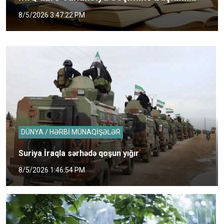
8/5/2026 3:47:22 PM
DÜNYA / HƏRBİ MÜNAQİŞƏLƏR
Suriya İraqla sərhədə qoşun yığır
8/5/2026 1:46:54 PM