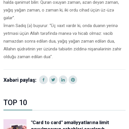
halda qənimət bilin: Quran oxuyan zaman, azan deyən zaman,
yağış yağan zaman, o zaman ki, iki ordu cihad üçün üz-üzə
gələr”.
İmam Sadiq (ə) buyurur: “Üç vaxt vardır ki, onda duanın yerinə
yetməsi üçün Allah tərəfində maneə və hicab olmaz: vacib
namazdan sonra edilən dua, yağış yağan zaman edilən dua,
Allahın qüdrətinin yer üzündə təbiətin ziddinə nişanələrinin zahir
olduğu zaman edilən dua”.
Xəbəri paylaş:
TOP 10
"Card to card" əməliyyatlarına limit