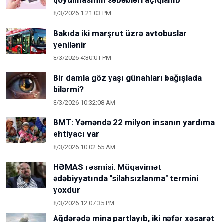
qoyulmasının səbəbləri açıqlanıb
8/3/2026 1:21:03 PM
Bakıda iki marşrut üzrə avtobuslar
yenilənir
8/3/2026 4:30:01 PM
Bir damla göz yaşı günahları bağışlada
bilərmi?
8/3/2026 10:32:08 AM
BMT: Yəməndə 22 milyon insanın yardıma
ehtiyacı var
8/3/2026 10:02:55 AM
HƏMAS rəsmisi: Müqavimət
ədəbiyyatında "silahsızlanma" termini
yoxdur
8/3/2026 12:07:35 PM
Ağdərədə mina partlayıb, iki nəfər xəsarət