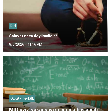
DİN
Salavat necə deyilməlidir?
8/5/2026 4:41:16 PM
ÖLKƏ / TƏHSİL
MİQ üzrə vakansiya seçiminə başlanılıb