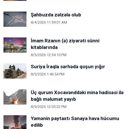
Şahbuzda zəlzələ olub
8/4/2026 11:59:01 AM
İmam Rzanın (ə) ziyarəti sünni
kitablarında
8/5/2026 12:34:10 PM
Suriya İraqla sərhədə qoşun yığır
8/5/2026 1:46:54 PM
Üç qurum Xocavənddəki mina hadisəsi ilə
bağlı məlumat yayıb
8/9/2026 12:05:22 PM
Yəmənin paytaxtı Sənaya hava hücumu
edilib