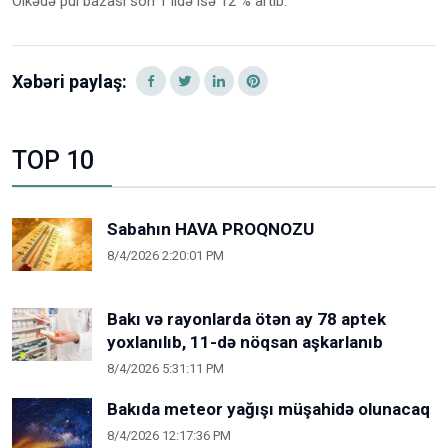
Ölkədə pul bazası son 1 ildə isə 12 % artıb.
Xəbəri paylaş:
TOP 10
Sabahın HAVA PROQNOZU
8/4/2026 2:20:01 PM
Bakı və rayonlarda ötən ay 78 aptek
yoxlanılıb, 11-də nöqsan aşkarlanıb
8/4/2026 5:31:11 PM
Bakıda meteor yağışı müşahidə olunacaq
8/4/2026 12:17:36 PM