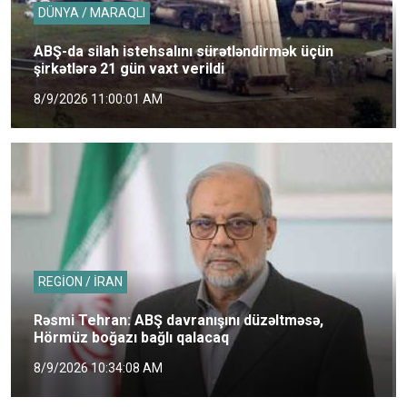
DÜNYA / MARAQLI
ABŞ-da silah istehsalını sürətləndirmək üçün
şirkətlərə 21 gün vaxt verildi
8/9/2026 11:00:01 AM
REGİON / İRAN
Rəsmi Tehran: ABŞ davranışını düzəltməsə,
Hörmüz boğazı bağlı qalacaq
8/9/2026 10:34:08 AM