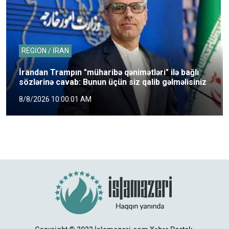
REGİON / İRAN
İrandan Trampın "müharibə qənimətləri" ilə bağlı
sözlərinə cavab: Bunun üçün siz qalib gəlməlisiniz
8/8/2026 10:00:01 AM