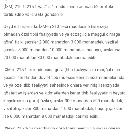
(İXM) 210.1, 215.1 və 215.4 maddələrinə əsasən 52 protokol
tərtib edilib və icraata göndərilib.
Qeyd edilməlidir ki, İXM-in 210.1–ci maddəsinə (lisenziya
olmadan özəl tibbi fəaliyyətlə və ya əczaçılıqla məşğul olmağa
görə) fiziki şəxslər 2 000 manatdan 3 000 manatadək, vəzifəli
şəxslər 5 000 manatdan 10 000 manatadək, hüquqi şəxslər isə
20 000 manatdan 30 000 manatadək cərimə edilir.
İXM-in 215.1-ci maddəsinə görə (tibb fəaliyyəti ilə məşğul olan
şəxslər tərəfindən dövlət tibb müəssisələrinin nizamnamələrində
və ya özəl tibb fəaliyyəti sahəsində onlara verilmiş lisenziyada
göstərilən işlərdən və xidmətlərdən kənar tibb fəaliyyətinin həyata
keçirilməsinə görə) fiziki şəxslər 300 manatdan 500 manatadək,
vəzifəli şəxslər 800 manatdan 1 000 manatadək, hüquqi şəxslər
isə 6 000 manatdan 8 000 manatadək cərimə edilir.
İXM-in 215.4-cü maddəsinə görə (qanunvericiliyə uyğun olaraq