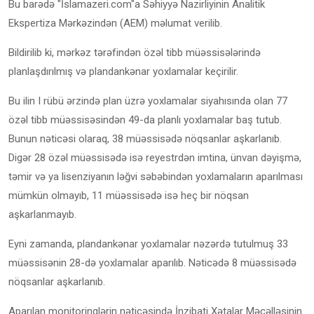
Bu barədə "İslamazeri.com"a Səhiyyə Nazirliyinin Analitik
Ekspertiza Mərkəzindən (AEM) məlumat verilib.
Bildirilib ki, mərkəz tərəfindən özəl tibb müəssisələrində
planlaşdırılmış və plandankənar yoxlamalar keçirilir.
Bu ilin I rübü ərzində plan üzrə yoxlamalar siyahısında olan 77
özəl tibb müəssisəsindən 49-da planlı yoxlamalar baş tutub.
Bunun nəticəsi olaraq, 38 müəssisədə nöqsanlar aşkarlanıb.
Digər 28 özəl müəssisədə isə reyestrdən imtina, ünvan dəyişmə,
təmir və ya lisenziyanın ləğvi səbəbindən yoxlamaların aparılması
mümkün olmayıb, 11 müəssisədə isə heç bir nöqsan
aşkarlanmayıb.
Eyni zamanda, plandankənar yoxlamalar nəzərdə tutulmuş 33
müəssisənin 28-də yoxlamalar aparılıb. Nəticədə 8 müəssisədə
nöqsanlar aşkarlanıb.
Aparılan monitorinqlərin nəticəsində İnzibati Xətalar Məcəlləsinin