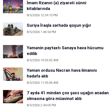
İmam Rzanın (ə) ziyarəti sünni
kitablarında
8/5/2026 12:34:10 PM
Suriya İraqla sərhədə qoşun yığır
8/5/2026 1:46:54 PM
Yəmənin paytaxtı Sənaya hava hücumu
edilib
8/5/2026 10:33:02 AM
Yəmən ordusu Nəcran hava limanını
hədəfə alıb
8/5/2026 11:05:06 AM
7 ayda 41 mindən çox şəxs uşağın anadan
olmasına görə müavinət alıb
8/5/2026 2:44:05 PM