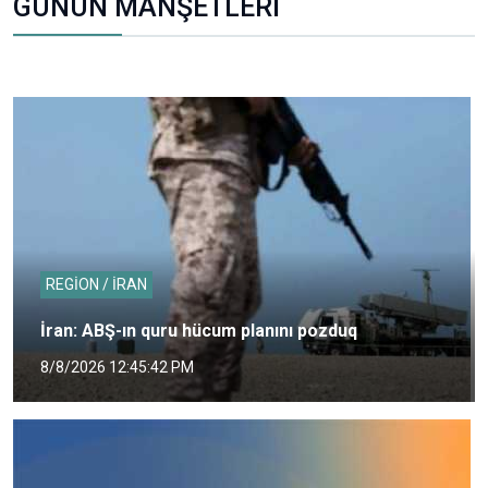
GÜNÜN MANŞETLERİ
REGİON / İRAN
İran: ABŞ-ın quru hücum planını pozduq
8/8/2026 12:45:42 PM