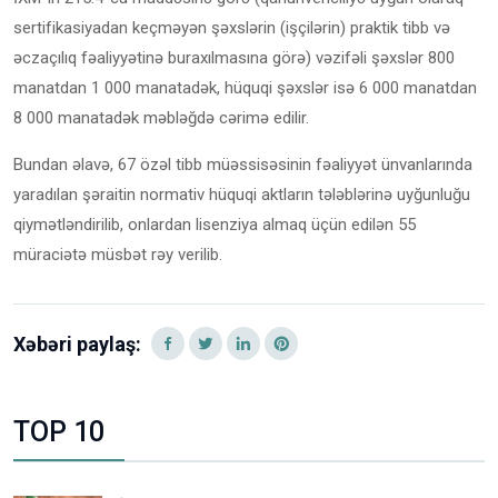
sertifikasiyadan keçməyən şəxslərin (işçilərin) praktik tibb və
əczaçılıq fəaliyyətinə buraxılmasına görə) vəzifəli şəxslər 800
manatdan 1 000 manatadək, hüquqi şəxslər isə 6 000 manatdan
8 000 manatadək məbləğdə cərimə edilir.
Bundan əlavə, 67 özəl tibb müəssisəsinin fəaliyyət ünvanlarında
yaradılan şəraitin normativ hüquqi aktların tələblərinə uyğunluğu
qiymətləndirilib, onlardan lisenziya almaq üçün edilən 55
müraciətə müsbət rəy verilib.
Xəbəri paylaş:
TOP 10