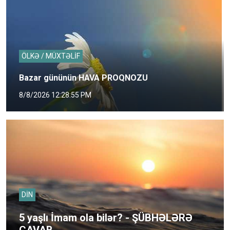
ÖLKƏ / MÜXTƏLİF
Bazar gününün HAVA PROQNOZU
8/8/2026 12:28:55 PM
DİN
5 yaşlı İmam ola bilər? - ŞÜBHƏLƏRƏ
CAVAB