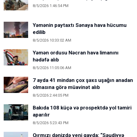
8/5/2026 1:46:54 PM
Yəmənin paytaxtı Sənaya hava hücumu
edilib
8/5/2026 10:33:02 AM
Yəmən ordusu Nəcran hava limanını
hədəfə alıb
8/5/2026 11:05:06 AM
7 ayda 41 mindən çox şəxs uşağın anadan
olmasına görə müavinət alıb
8/5/2026 2:44:05 PM
Bakıda 108 küçə və prospektdə yol təmiri
aparılır
8/5/2026 5:23:43 PM
Qırmızı dənizdə yeni qayda: “Səudiyyə