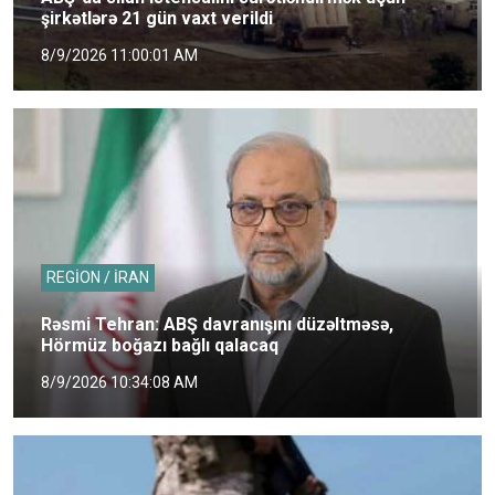
şirkətlərə 21 gün vaxt verildi
8/9/2026 11:00:01 AM
REGİON / İRAN
Rəsmi Tehran: ABŞ davranışını düzəltməsə,
Hörmüz boğazı bağlı qalacaq
8/9/2026 10:34:08 AM