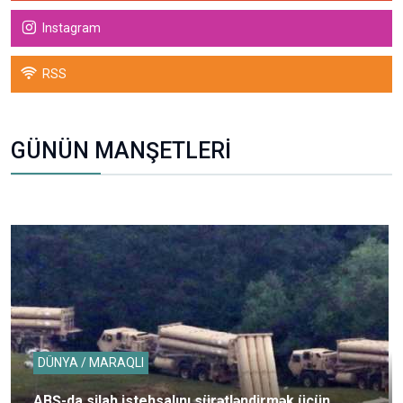
Instagram
RSS
GÜNÜN MANŞETLERİ
DÜNYA / MARAQLI
ABŞ-da silah istehsalını sürətləndirmək üçün