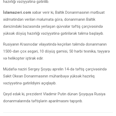
hazırlığı vəziyyətinə gətirilib.
İslamazeri.com
xəbər verir ki, Baltik Donanmasının mətbuat
xidmətindən verilən məlumata görə, donanmanın Baltik
dənizindəki bazasında yerləşən qüvvələr təftiş çərçivəsində
yüksək döyüş hazırlığı vəziyyətinə gətirilərək təlimə başlayıb.
Rusiyanın Krasnodar vilayətində keçirilən təlimdə donanmanın
1500-dən çox əsgəri, 10 döyüş gəmisi, 50 hərbi texnika, təyyarə
və helikopter iştirak edir.
Müdafiə naziri Sergey Şoyqu aprelin 14-də təftiş çərçivəsində
Sakit Okean Donanmasının müharibəyə yüksək hazırlıq
vəziyyətinə gətirildiyini açıqlayıb.
Qeyd edək ki, prezident Vladimir Putin dünən Şoyquya Rusiya
donanmalarında təftişlərin aparılmasını tapşırıb.