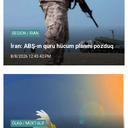
REGİON / İRAN
İran: ABŞ-ın quru hücum planını pozduq
8/8/2026 12:45:42 PM
ÖLKƏ / MÜXTƏLİF