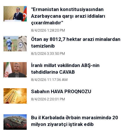
"Ermənistan konstitusiyasından
Azərbaycana qarşı ərazi iddiaları
çıxarılmalıdır"
8/4/2026 1:28:20 PM
Ötən ay 8012,7 hektar ərazi minalardan
təmizlənib
8/3/2026 3:33:50 PM
İranlı millət vəkilindən ABŞ-nin
təhdidlərinə CAVAB
8/4/2026 11:17:36 AM
Sabahın HAVA PROQNOZU
8/4/2026 2:20:01 PM
Bu il Kərbəlada Ərbəin mərasimində 20
milyon ziyarətçi iştirak edib