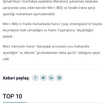
Şimali Reyn-Vestfaliya əyalətinin Marsberq şəhərində tələbələr
qarşısında çıxış edən kansler Merz ABŞ və İsrailin İrana qarşı
apardığı müharibəni qiymətləndirib.
Merz ABŞ-ın İranla müharibədə hansı "çıxış strategiyası"nı həyata
keçirdiyinin bəlli olmadığını və İranın Vaşinqtonu "alçaltdığını"
bildirib.
Merz həmçinin İranın "danışıqlar prosesini çox məharətlə
apardığını" və ölkənin "gözləniləndən daha güclü" olduğunu qeyd
edib.
Xəbəri paylaş:
TOP 10