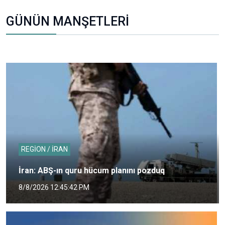
GÜNÜN MANŞETLERİ
REGİON / İRAN
İran: ABŞ-ın quru hücum planını pozduq
8/8/2026 12:45:42 PM