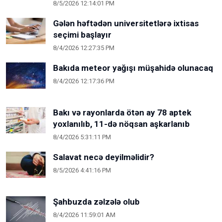
8/5/2026 12:14:01 PM
Gələn həftədən universitetlərə ixtisas
seçimi başlayır
8/4/2026 12:27:35 PM
Bakıda meteor yağışı müşahidə olunacaq
8/4/2026 12:17:36 PM
Bakı və rayonlarda ötən ay 78 aptek
yoxlanılıb, 11-də nöqsan aşkarlanıb
8/4/2026 5:31:11 PM
Salavat necə deyilməlidir?
8/5/2026 4:41:16 PM
Şahbuzda zəlzələ olub
8/4/2026 11:59:01 AM