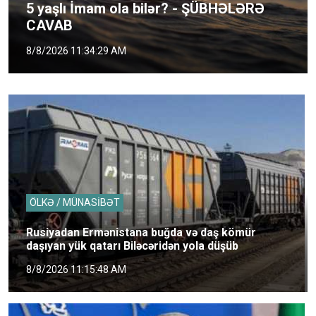
5 yaşlı İmam ola bilər? - ŞÜBHƏLƏRƏ
CAVAB
8/8/2026 11:34:29 AM
ÖLKƏ / MÜNASİBƏT
Rusiyadan Ermənistana buğda və daş kömür
daşıyan yük qatarı Biləcəridən yola düşüb
8/8/2026 11:15:48 AM