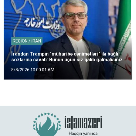
REGİON / İRAN
İrandan Trampın "müharibə qənimətləri" ilə bağlı
sözlərinə cavab: Bunun üçün siz qalib gəlməlisiniz
8/8/2026 10:00:01 AM