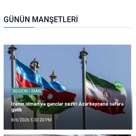
GÜNÜN MANŞETLERİ
REGİON / İRAN
İranın idman və gənclər naziri Azərbaycana səfərə
gəlib
8/6/2026 5:30:20 PM