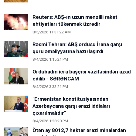
Reuters: ABŞ-ın uzun mənzilli raket
ehtiyatları tükənmək üzrədir
8/5/2026 11:31:22 AM
Rəsmi Tehran: ABŞ ordusu İrana qarşı
quru əməliyyatına hazırlaşırdı
8/4/2026 1:15:21 PM
Ordubadın icra başçısı vəzifəsindən azad
edilib - SƏRƏNCAM
8/4/2026 3:33:21 PM
"Ermənistan konstitusiyasından
Azərbaycana qarşı ərazi iddiaları
çıxarılmalıdır"
8/4/2026 1:28:20 PM
Ötən ay 8012,7 hektar ərazi minalardan