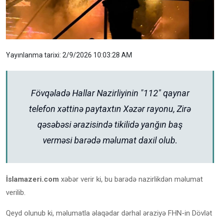
Yayınlanma tarixi: 2/9/2026 10:03:28 AM
Fövqəladə Hallar Nazirliyinin "112" qaynar
telefon xəttinə paytaxtın Xəzər rayonu, Zirə
qəsəbəsi ərazisində tikilidə yanğın baş
verməsi barədə məlumat daxil olub.
İslamazeri.com
xəbər verir ki, bu barədə nazirlikdən məlumat
verilib.
Qeyd olunub ki, məlumatla əlaqədar dərhal əraziyə FHN-in Dövlət