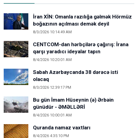
İran XİN: Omanla razılığa gəlmək Hörmüz
boğazının açılması demək deyil
8/3/2026 10:14:49 AM
CENTCOM-dan hərbçilərə çağırış: İrana
qarşı yaradıcı ideyalar tapın
8/4/2026 10:20:01 AM
Sabah Azərbaycanda 38 dərəcə isti
olacaq
8/3/2026 12:39:17 PM
Bu gün İmam Hüseynin (ə) Ərbəin
günüdür - ƏMƏLLƏRİ
8/4/2026 10:00:01 AM
Quranda namaz vaxtları
8/4/2026 4:35:10 PM