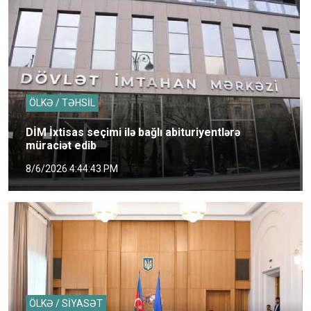
ÖLKƏ / TƏHSİL
DİM İxtisas seçimi ilə bağlı abituriyentlərə
müraciət edib
8/6/2026 4:44:43 PM
ÖLKƏ / SİYASƏT