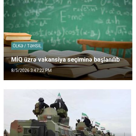
ÖLKƏ / TƏHSİL
MİQ üzrə vakansiya seçiminə başlanılıb
8/5/2026 3:47:22 PM