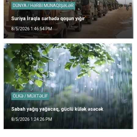
DÜNYA / HƏRBİ MÜNAQİŞƏLƏR
Suriya İraqla sərhədə qoşun yığır
8/5/2026 1:46:54 PM
ÖLKƏ / MÜXTƏLİF
Sabah yağış yağacaq, güclü külək əsəcək
8/5/2026 1:24:26 PM